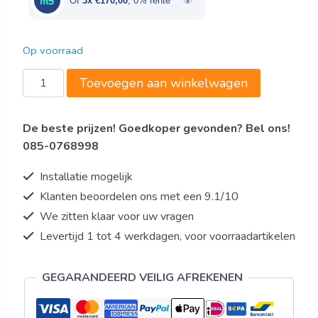
Of
3x €170,00
, 0% rente
Op voorraad
KOELVITRINE
Toevoegen aan winkelwagen
98L
ZWART
De beste prijzen! Goedkoper gevonden? Bel ons!
aantal
085-0768998
Installatie mogelijk
Klanten beoordelen ons met een 9.1/10
We zitten klaar voor uw vragen
Levertijd 1 tot 4 werkdagen, voor voorraadartikelen
GEGARANDEERD VEILIG AFREKENEN