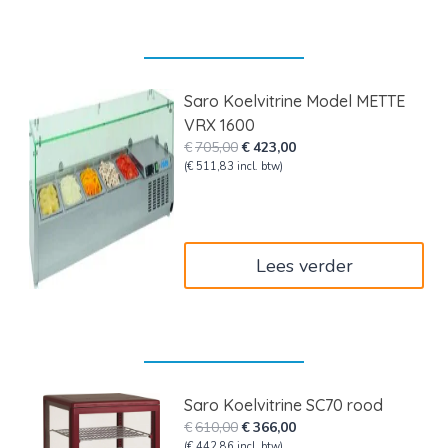
Saro Koelvitrine Model METTE
VRX 1600
Oorspronkelijke
Huidige
€
705,00
€
423,00
prijs
prijs
(
€
511,83
incl. btw)
was:
is:
€705,00.
€423,00.
Lees verder
Saro Koelvitrine SC70 rood
Oorspronkelijke
Huidige
€
610,00
€
366,00
prijs
prijs
(
€
442,86
incl. btw)