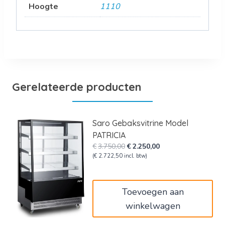
Hoogte
1110
Gerelateerde producten
Saro Gebaksvitrine Model
PATRICIA
Oorspronkelijke
Huidige
€
3.750,00
€
2.250,00
prijs
prijs
(
€
2.722,50
incl. btw)
was:
is:
€3.750,00.
€2.250,00.
Toevoegen aan
winkelwagen