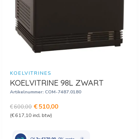
KOELVITRINES
KOELVITRINE 98L ZWART
Artikelnummer:
COM-7487.0180
Oorspronkelijke
Huidige
€
510,00
€
600,00
(
€
617,10
incl. btw)
prijs
prijs
was:
is:
€600,00.
€510,00.