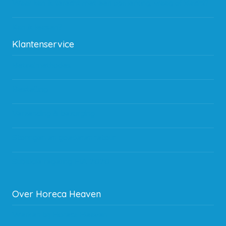
Waar kan ik terecht met een opmerking, vraag of klacht?
Kan ik leasen?
Klantenservice
Betaalmethodes
Bestelling
Verzending & bezorging
Storingen en goederen retour
Subsidie regeling EIA 2020
Over Horeca Heaven
Werken bij Horeca Heaven