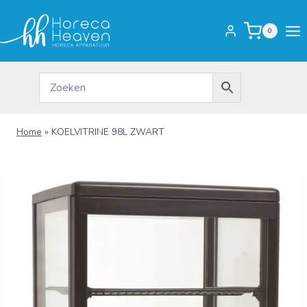
Doorgaan
naar
0
inhoud
Home
»
KOELVITRINE 98L ZWART