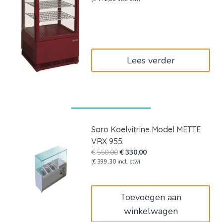
was:
is:
€610,00.
€366,00.
Lees verder
Saro Koelvitrine Model METTE
VRX 955
Oorspronkelijke
Huidige
€
550,00
€
330,00
prijs
prijs
(
€
399,30
incl. btw)
was:
is:
€550,00.
€330,00.
Toevoegen aan
winkelwagen