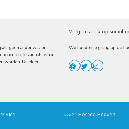
Volg ons ook op social 
j als geen ander wat er
We houden je graag op de ho
ronomie professionals waar
en worden. Uniek en
Facebook
Twitter
Instagram
service
Over Horeca Heaven
thodes
Werken bij Horeca Heaven