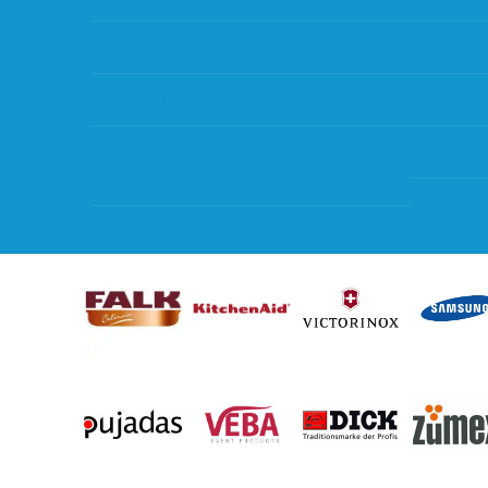
Gebruik van kortingscode
Bestellin
Hoeveel garantie zit er op producten?
Verzendin
Waar kan ik terecht met een opmerking,
Storingen
vraag of klacht?
Subsidie 
Kan ik leasen?