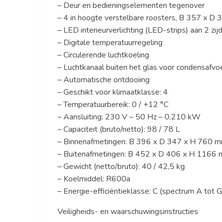
– Deur en bedieningselementen tegenover
– 4 in hoogte verstelbare roosters, B 357 x D
– LED interieurverlichting (LED-strips) aan 2 zij
– Digitale temperatuurregeling
– Circulerende luchtkoeling
– Luchtkanaal buiten het glas voor condensafvo
– Automatische ontdooiing
– Geschikt voor klimaatklasse: 4
– Temperatuurbereik: 0 / +12 °C
– Aansluiting: 230 V – 50 Hz – 0,210 kW
– Capaciteit (bruto/netto): 98 / 78 L
– Binnenafmetingen: B 396 x D 347 x H 760 
– Buitenafmetingen: B 452 x D 406 x H 1166
– Gewicht (netto/bruto): 40 / 42,5 kg
– Koelmiddel: R600a
– Energie-efficiëntieklasse: C (spectrum A tot G
Veiligheids- en waarschuwingsinstructies