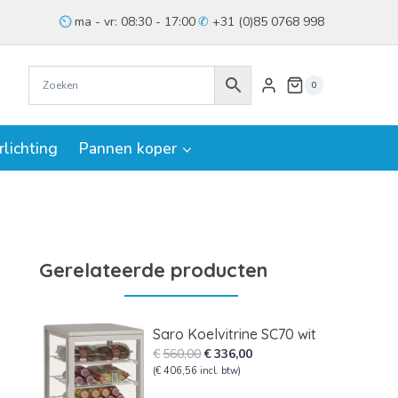
ma - vr: 08:30 - 17:00
+31 (0)85 0768 998
0
rlichting
Pannen koper
Gerelateerde producten
Saro Koelvitrine SC70 wit
Oorspronkelijke
Huidige
€
560,00
€
336,00
prijs
prijs
(
€
406,56
incl. btw)
was:
is: