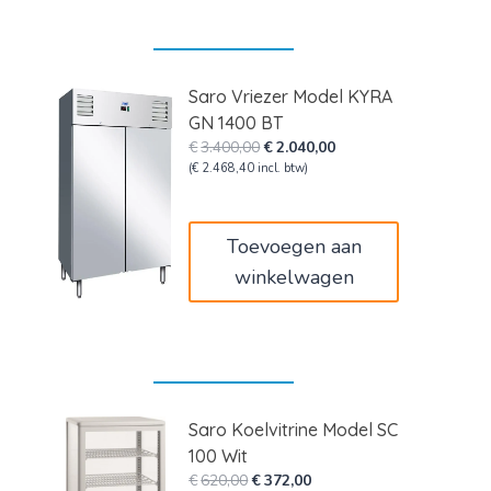
Saro Vriezer Model KYRA
GN 1400 BT
Oorspronkelijke
Huidige
€
3.400,00
€
2.040,00
prijs
prijs
(
€
2.468,40
incl. btw)
was:
is:
€3.400,00.
€2.040,00.
Toevoegen aan
winkelwagen
Saro Koelvitrine Model SC
100 Wit
Oorspronkelijke
Huidige
€
620,00
€
372,00