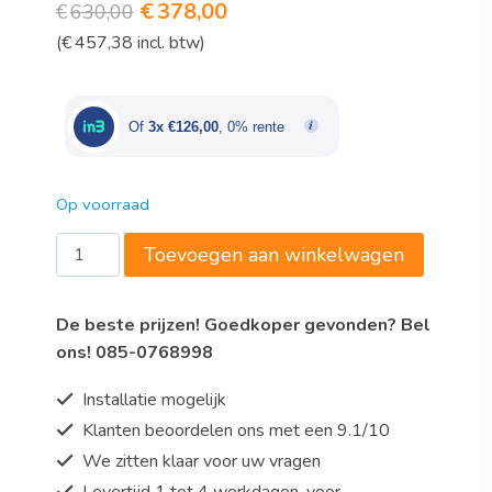
Oorspronkelijke
Huidige
€
378,00
€
630,00
(
€
457,38
incl. btw)
prijs
prijs
was:
is:
€630,00.
€378,00.
Of
3x €126,00
, 0% rente
Op voorraad
Koelvitrine
Toevoegen aan winkelwagen
SC
100
De beste prijzen! Goedkoper gevonden? Bel
AV,
ons! 085-0768998
zwart
aantal
Installatie mogelijk
Klanten beoordelen ons met een 9.1/10
We zitten klaar voor uw vragen