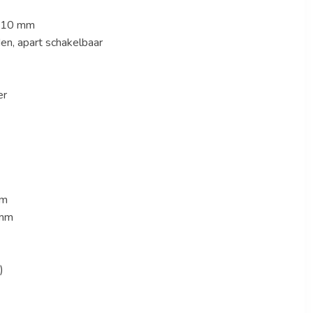
 310 mm
den, apart schakelbaar
er
mm
 mm
)