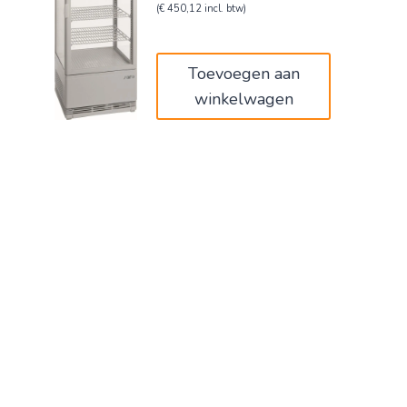
prijs
prijs
(
€
450,12
incl. btw)
was:
is:
€620,00.
€372,00.
Toevoegen aan
winkelwagen