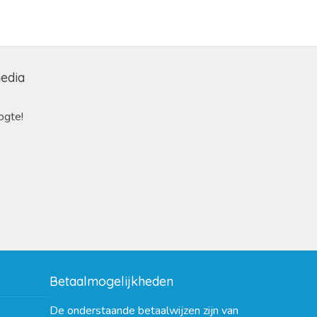
media
ogte!
Betaalmogelijkheden
De onderstaande betaalwijzen zijn van