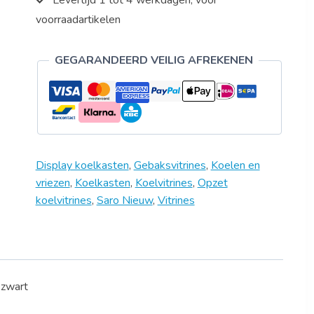
Levertijd 1 tot 4 werkdagen, voor
voorraadartikelen
GEGARANDEERD VEILIG AFREKENEN
Display koelkasten
,
Gebaksvitrines
,
Koelen en
vriezen
,
Koelkasten
,
Koelvitrines
,
Opzet
koelvitrines
,
Saro Nieuw
,
Vitrines
 zwart