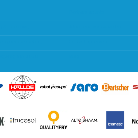
g
Partners en links
g & bezorging
Algemene voorwaarden
 en goederen retour
Contact opnemen
regeling EIA 2020
Blog