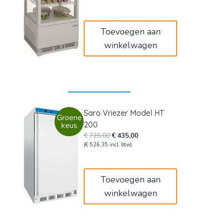
€560,00.
€336,00.
Toevoegen aan
winkelwagen
Saro Vriezer Model HT
Groene
200
keus
Oorspronkelijke
Huidige
€
725,00
€
435,00
prijs
prijs
(
€
526,35
incl. btw)
was:
is:
€725,00.
€435,00.
Toevoegen aan
winkelwagen