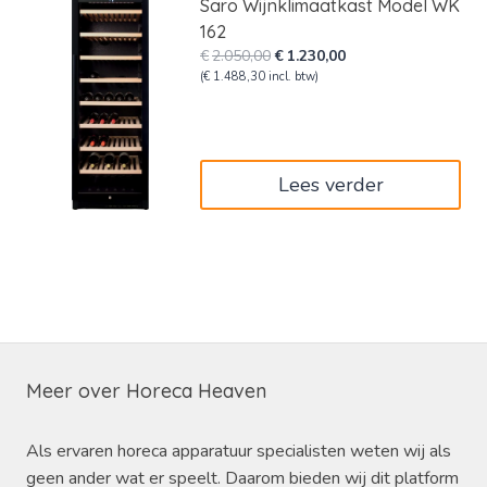
Saro Wijnklimaatkast Model WK
162
Oorspronkelijke
Huidige
€
2.050,00
€
1.230,00
prijs
prijs
(
€
1.488,30
incl. btw)
was:
is:
€2.050,00.
€1.230,00.
Lees verder
Meer over Horeca Heaven
Als ervaren horeca apparatuur specialisten weten wij als
geen ander wat er speelt. Daarom bieden wij dit platform