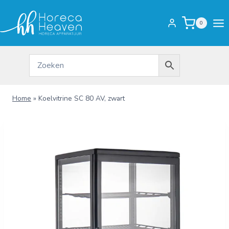
Doorgaan
naar
0
inhoud
Home
»
Koelvitrine SC 80 AV, zwart