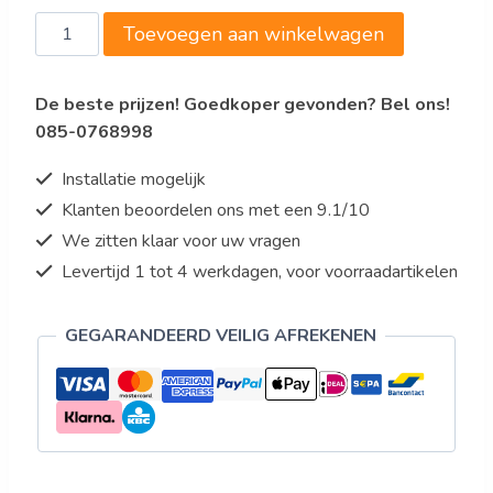
Koelvitrine
Toevoegen aan winkelwagen
SC
80
De beste prijzen! Goedkoper gevonden? Bel ons!
AV,
085-0768998
zwart
aantal
Installatie mogelijk
Klanten beoordelen ons met een 9.1/10
We zitten klaar voor uw vragen
Levertijd 1 tot 4 werkdagen, voor voorraadartikelen
GEGARANDEERD VEILIG AFREKENEN