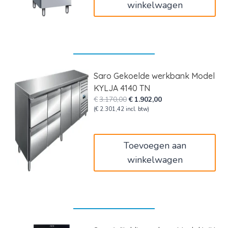
winkelwagen
Saro Gekoelde werkbank Model
KYLJA 4140 TN
Oorspronkelijke
Huidige
€
3.170,00
€
1.902,00
prijs
prijs
(
€
2.301,42
incl. btw)
was:
is:
€3.170,00.
€1.902,00.
Toevoegen aan
winkelwagen