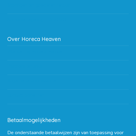
Storingen en goederen retour
Subsidie regeling EIA 2020
Over Horeca Heaven
Werken bij Horeca Heaven
Partners en links
Algemene voorwaarden
Contact opnemen
Blog
Betaalmogelijkheden
De onderstaande betaalwijzen zijn van toepassing voor