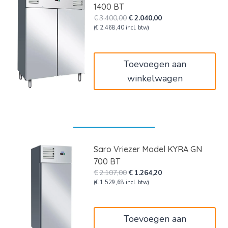
1400 BT
Oorspronkelijke
Huidige
€
3.400,00
€
2.040,00
prijs
prijs
(
€
2.468,40
incl. btw)
was:
is:
€3.400,00.
€2.040,00.
Toevoegen aan
winkelwagen
Saro Vriezer Model KYRA GN
700 BT
Oorspronkelijke
Huidige
€
2.107,00
€
1.264,20
prijs
prijs
(
€
1.529,68
incl. btw)
was:
is:
€2.107,00.
€1.264,20.
Toevoegen aan