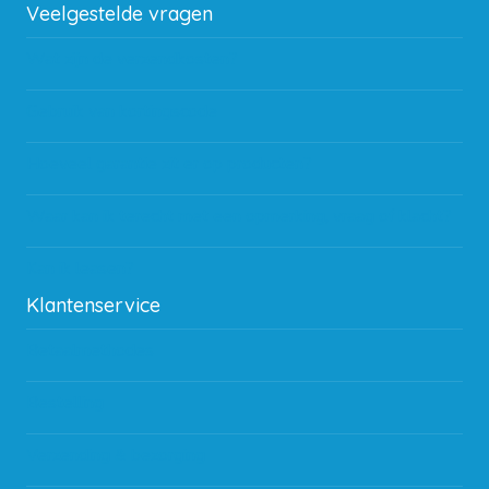
Veelgestelde vragen
Wat zijn de verzendkosten?
Gebruik van kortingscode
Hoeveel garantie zit er op producten?
Waar kan ik terecht met een opmerking, vraag of klacht?
Kan ik leasen?
Klantenservice
Betaalmethodes
Bestelling
Verzending & bezorging