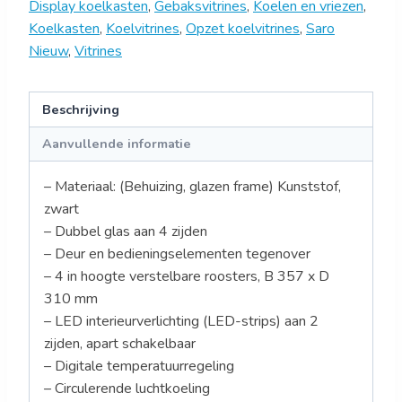
Display koelkasten
,
Gebaksvitrines
,
Koelen en vriezen
,
Koelkasten
,
Koelvitrines
,
Opzet koelvitrines
,
Saro
Nieuw
,
Vitrines
Beschrijving
Aanvullende informatie
– Materiaal: (Behuizing, glazen frame) Kunststof,
zwart
– Dubbel glas aan 4 zijden
– Deur en bedieningselementen tegenover
– 4 in hoogte verstelbare roosters, B 357 x D
310 mm
– LED interieurverlichting (LED-strips) aan 2
zijden, apart schakelbaar
– Digitale temperatuurregeling
– Circulerende luchtkoeling