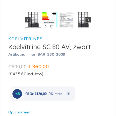
KOELVITRINES
Koelvitrine SC 80 AV, zwart
Artikelnummer:
SAR-330-3009
Oorspronkelijke
Huidige
€
360,00
€
600,00
(
€
435,60
incl. btw)
prijs
prijs
was:
is:
€600,00.
€360,00.
Of
3x €120,00
, 0% rente
Op voorraad