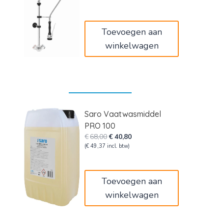
was:
is:
€310,00.
€186,00.
Toevoegen aan
winkelwagen
Saro Vaatwasmiddel
PRO 100
Oorspronkelijke
Huidige
€
68,00
€
40,80
prijs
prijs
(
€
49,37
incl. btw)
was:
is:
€68,00.
€40,80.
Toevoegen aan
winkelwagen