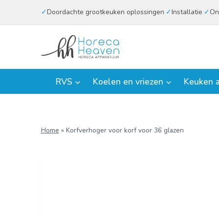
Doorgaan
Doordachte grootkeuken oplossingen
Installatie
On
naar
inhoud
RVS
Koelen en vriezen
Keuken a
Home
»
Korfverhoger voor korf voor 36 glazen