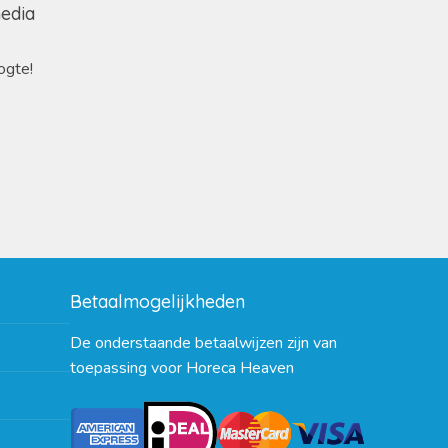
media
ogte!
Betaalmogelijkheden
De onderstaande betaalwijzen zijn van
toepassing voor Horeca Heaven