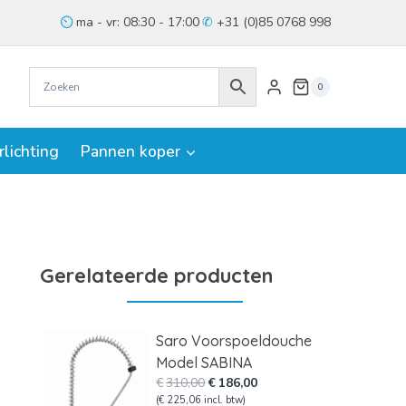
ma - vr: 08:30 - 17:00
+31 (0)85 0768 998
0
rlichting
Pannen koper
Gerelateerde producten
Saro Voorspoeldouche
Model SABINA
Oorspronkelijke
Huidige
€
310,00
€
186,00
prijs
prijs
(
€
225,06
incl. btw)