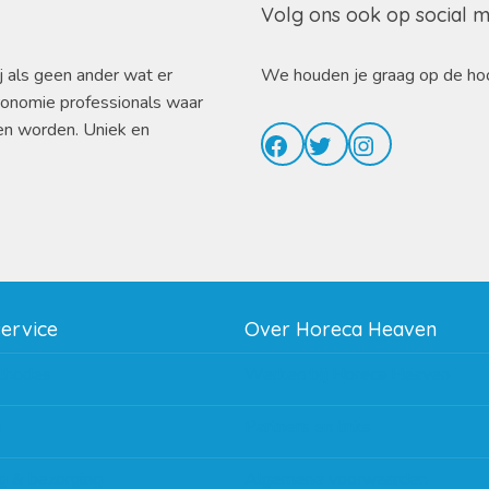
Volg ons ook op social 
j als geen ander wat er
We houden je graag op de ho
ronomie professionals waar
en worden. Uniek en
Facebook
Twitter
Instagram
service
Over Horeca Heaven
thodes
Werken bij Horeca Heaven
g
Partners en links
g & bezorging
Algemene voorwaarden