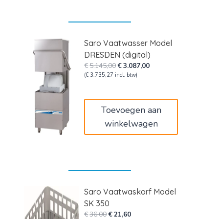
Saro Vaatwasser Model
DRESDEN (digital)
Oorspronkelijke
Huidige
€
5.145,00
€
3.087,00
prijs
prijs
(
€
3.735,27
incl. btw)
was:
is:
€5.145,00.
€3.087,00.
Toevoegen aan
winkelwagen
Saro Vaatwaskorf Model
SK 350
Oorspronkelijke
Huidige
€
36,00
€
21,60