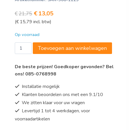
Oorspronkelijke
Huidige
€
13,05
€
21,75
(
€
15,79
incl. btw)
prijs
prijs
was:
is:
Op voorraad
€21,75.
€13,05.
Korfverhoger
Toevoegen aan winkelwagen
voor
korf
De beste prijzen! Goedkoper gevonden? Bel
voor
ons! 085-0768998
36
glazen
Installatie mogelijk
aantal
Klanten beoordelen ons met een 9.1/10
We zitten klaar voor uw vragen
Levertijd 1 tot 4 werkdagen, voor
voorraadartikelen