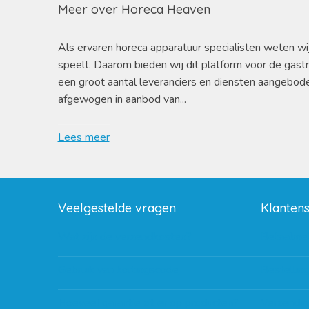
Meer over Horeca Heaven
Als ervaren horeca apparatuur specialisten weten wi
speelt. Daarom bieden wij dit platform voor de gast
een groot aantal leveranciers en diensten aangebod
afgewogen in aanbod van...
Lees meer
Veelgestelde vragen
Klanten
Wat zijn de verzendkosten?
Betaalme
Gebruik van kortingscode
Bestellin
Hoeveel garantie zit er op producten?
Verzendin