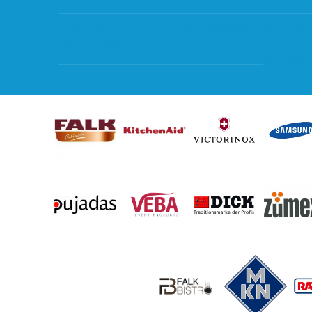
Waar kan ik terecht met een opmerking,
Storingen
vraag of klacht?
Subsidie 
Kan ik leasen?