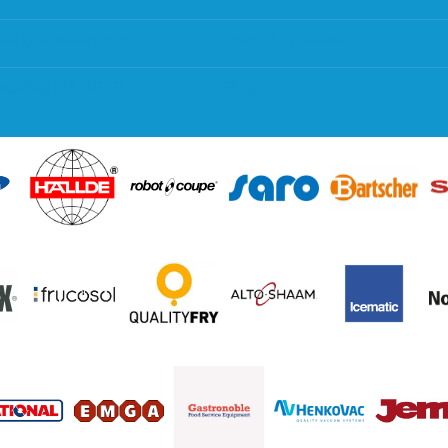
 en goederen retour
Contact opnemen
regeling EIA 2020
Blog