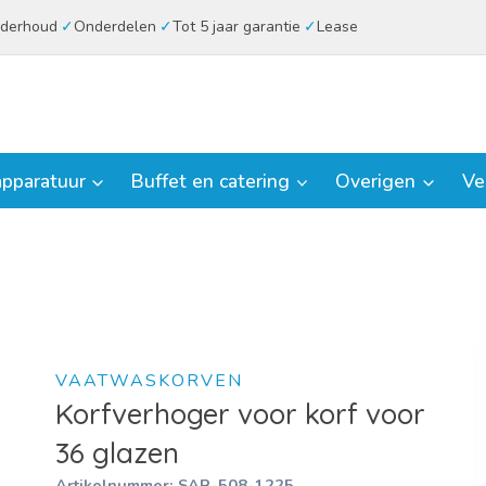
derhoud
Onderdelen
Tot 5 jaar garantie
Lease
pparatuur
Buffet en catering
Overigen
Ve
VAATWASKORVEN
Korfverhoger voor korf voor
36 glazen
Artikelnummer:
SAR-508-1225