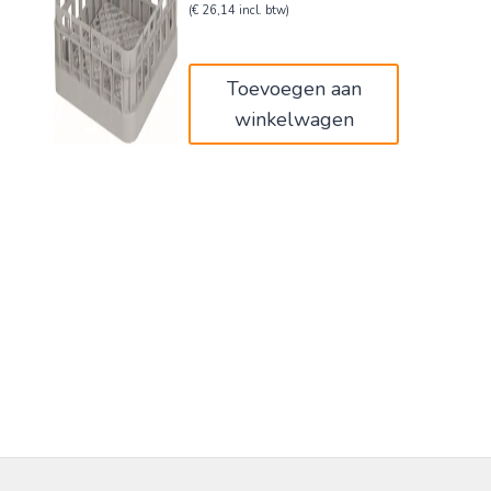
prijs
prijs
(
€
26,14
incl. btw)
was:
is:
€36,00.
€21,60.
Toevoegen aan
winkelwagen