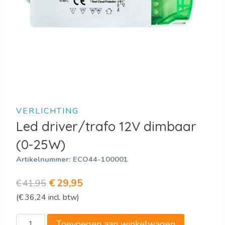
VERLICHTING
Led driver/trafo 12V dimbaar
(0-25W)
Artikelnummer:
ECO44-100001
Oorspronkelijke
Huidige
€
29,95
€
41,95
(
€
36,24
incl. btw)
prijs
prijs
was:
is:
Led
Toevoegen aan winkelwagen