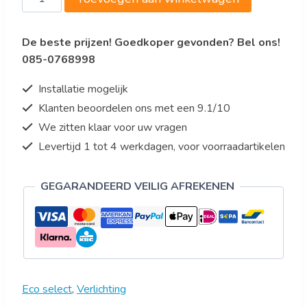
€41,95.
€29,95.
driver/trafo
12V
De beste prijzen! Goedkoper gevonden? Bel ons!
dimbaar
085-0768998
(0-
25W)
Installatie mogelijk
aantal
Klanten beoordelen ons met een 9.1/10
We zitten klaar voor uw vragen
Levertijd 1 tot 4 werkdagen, voor voorraadartikelen
GEGARANDEERD VEILIG AFREKENEN
Eco select
,
Verlichting