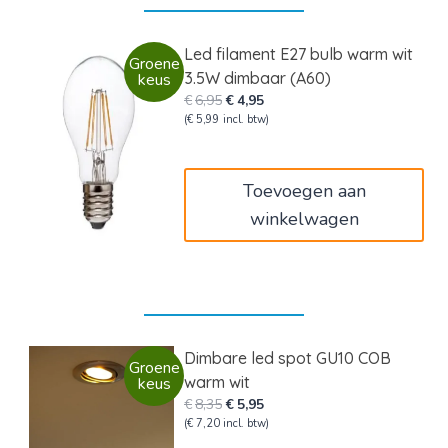
Led filament E27 bulb warm wit
Groene
3.5W dimbaar (A60)
keus
Oorspronkelijke
Huidige
€
6,95
€
4,95
prijs
prijs
(
€
5,99
incl. btw)
was:
is:
€6,95.
€4,95.
Toevoegen aan
winkelwagen
Dimbare led spot GU10 COB
Groene
warm wit
keus
Oorspronkelijke
Huidige
€
8,35
€
5,95
prijs
prijs
(
€
7,20
incl. btw)
was:
is: