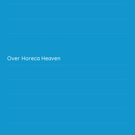
Verzending & bezorging
Storingen en goederen retour
Subsidie regeling EIA 2020
Over Horeca Heaven
Werken bij Horeca Heaven
Partners en links
Algemene voorwaarden
Contact opnemen
Blog