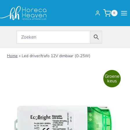
Doorgaan
naar
0
inhoud
Home
»
Led driver/trafo 12V dimbaar (0-25W)
Groene
keus