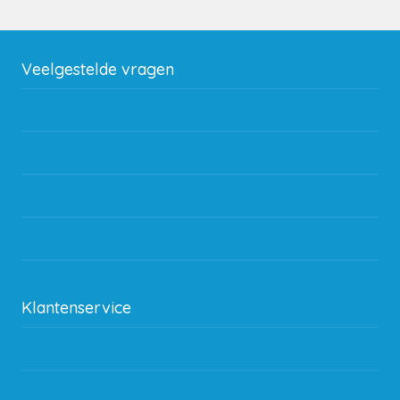
Veelgestelde vragen
Wat zijn de verzendkosten?
Gebruik van kortingscode
Hoeveel garantie zit er op producten?
Waar kan ik terecht met een opmerking, vraag of klacht?
Kan ik leasen?
Klantenservice
Betaalmethodes
Bestelling