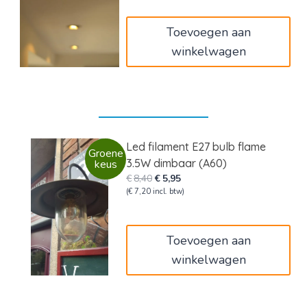
€8,35.
€5,95.
Toevoegen aan
winkelwagen
Led filament E27 bulb flame
Groene
3.5W dimbaar (A60)
keus
Oorspronkelijke
Huidige
€
8,40
€
5,95
prijs
prijs
(
€
7,20
incl. btw)
was:
is:
€8,40.
€5,95.
Toevoegen aan
winkelwagen