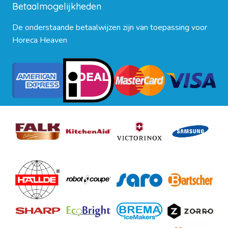
Betaalmogelijkheden
De onderstaande betaalwijzen zijn van toepassing voor
Horeca Heaven