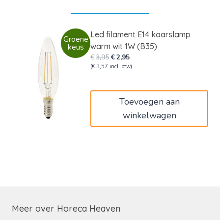
Led filament E14 kaarslamp
Groene
warm wit 1W (B35)
keus
Oorspronkelijke
Huidige
€
3,95
€
2,95
prijs
prijs
(
€
3,57
incl. btw)
was:
is:
€3,95.
€2,95.
Toevoegen aan
winkelwagen
Meer over Horeca Heaven