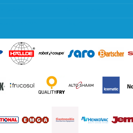
 en goederen retour
Contact opnemen
regeling EIA 2020
Blog