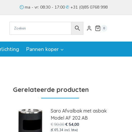
ma - vr: 08:30 - 17:00
+31 (0)85 0768 998
0
rlichting
Pannen koper
Gerelateerde producten
Saro Afvalbak met asbak
Model AF 202 AB
Oorspronkelijke
Huidige
€
90,00
€
54,00
prijs
prijs
(
€
65,34
incl. btw)