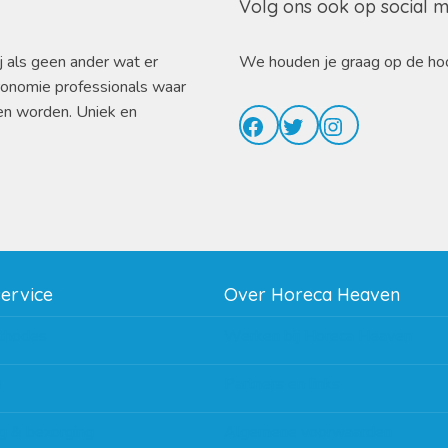
Volg ons ook op social 
j als geen ander wat er
We houden je graag op de ho
ronomie professionals waar
en worden. Uniek en
Facebook
Twitter
Instagram
service
Over Horeca Heaven
thodes
Werken bij Horeca Heaven
g
Partners en links
g & bezorging
Algemene voorwaarden