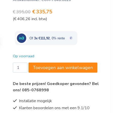
Oorspronkelijke
Huidige
€
335,75
€
395,00
(
€
406,26
incl. btw)
prijs
prijs
was:
is:
€395,00.
€335,75.
Of
3x €111,92
, 0% rente
Op voorraad
LINNENZAKWAGEN
Toevoegen aan winkelwagen
PROCART
65
De beste prijzen! Goedkoper gevonden? Bel
aantal
ons! 085-0768998
Installatie mogelijk
Klanten beoordelen ons met een 9.1/10