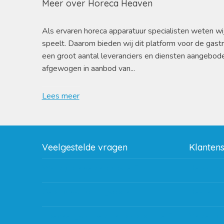
Meer over Horeca Heaven
Als ervaren horeca apparatuur specialisten weten wi
speelt. Daarom bieden wij dit platform voor de gast
een groot aantal leveranciers en diensten aangebod
afgewogen in aanbod van...
Lees meer
Veelgestelde vragen
Klanten
Wat zijn de verzendkosten?
Betaalme
Gebruik van kortingscode
Bestellin
Hoeveel garantie zit er op producten?
Verzendin