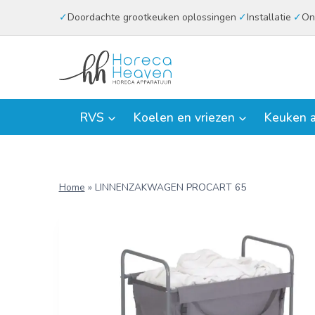
Doorgaan
Doordachte grootkeuken oplossingen
Installatie
On
naar
inhoud
RVS
Koelen en vriezen
Keuken a
Home
»
LINNENZAKWAGEN PROCART 65