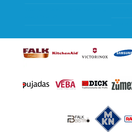
Waar kan ik terecht met een opmerking,
Storingen
vraag of klacht?
Subsidie 
Kan ik leasen?