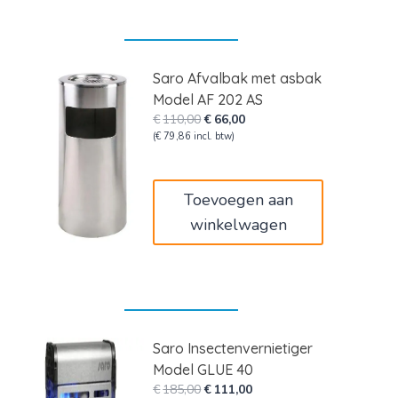
Saro Afvalbak met asbak
Model AF 202 AS
Oorspronkelijke
Huidige
€
110,00
€
66,00
prijs
prijs
(
€
79,86
incl. btw)
was:
is:
€110,00.
€66,00.
Toevoegen aan
winkelwagen
Saro Insectenvernietiger
Model GLUE 40
Oorspronkelijke
Huidige
€
185,00
€
111,00