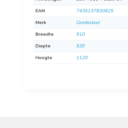
EAN
7435137830825
Merk
Combisteel
Breedte
910
Diepte
530
Hoogte
1120