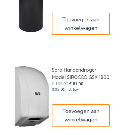
was:
is:
€90,00.
€54,00.
Toevoegen aan
winkelwagen
Saro Handendroger
Model SIROCCO GSX 1800
Oorspronkelijke
Huidige
€
135,00
€
81,00
prijs
prijs
(
€
98,01
incl. btw)
was:
is:
€135,00.
€81,00.
Toevoegen aan
winkelwagen