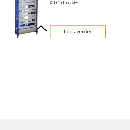
prijs
prijs
(
€
134,31
incl. btw)
was:
is:
€185,00.
€111,00.
Lees verder