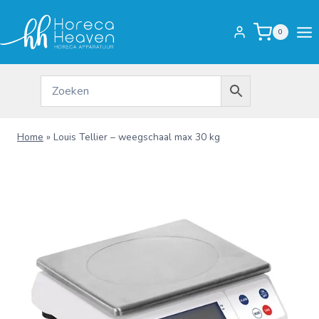
Doorgaan
naar
0
inhoud
Home
»
Louis Tellier – weegschaal max 30 kg