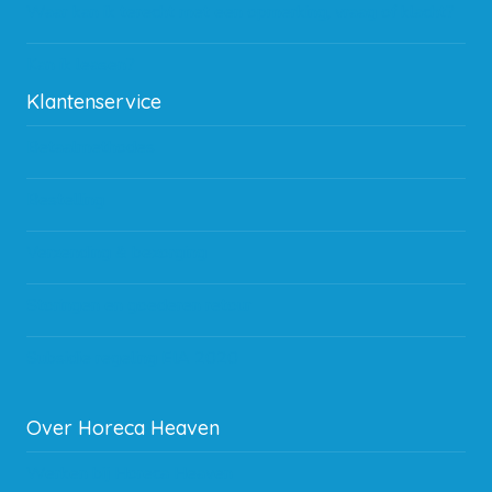
Waar kan ik terecht met een opmerking, vraag of klacht?
Kan ik leasen?
Klantenservice
Betaalmethodes
Bestelling
Verzending & bezorging
Storingen en goederen retour
Subsidie regeling EIA 2020
Over Horeca Heaven
Werken bij Horeca Heaven