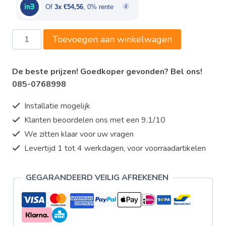
€176,00.
€163,68.
Of
3x €54,56
, 0% rente
Louis
Toevoegen aan winkelwagen
Tellier
-
De beste prijzen! Goedkoper gevonden? Bel ons!
weegschaal
085-0768998
max
30
Installatie mogelijk
kg
Klanten beoordelen ons met een 9.1/10
aantal
We zitten klaar voor uw vragen
Levertijd 1 tot 4 werkdagen, voor voorraadartikelen
GEGARANDEERD VEILIG AFREKENEN