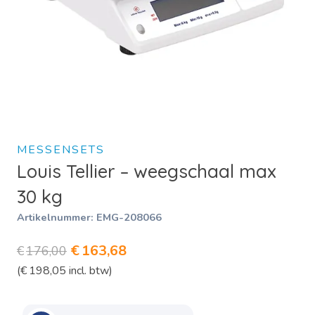
MESSENSETS
Louis Tellier – weegschaal max
30 kg
Artikelnummer:
EMG-208066
Oorspronkelijke
Huidige
€
163,68
€
176,00
(
€
198,05
incl. btw)
prijs
prijs
was:
is: