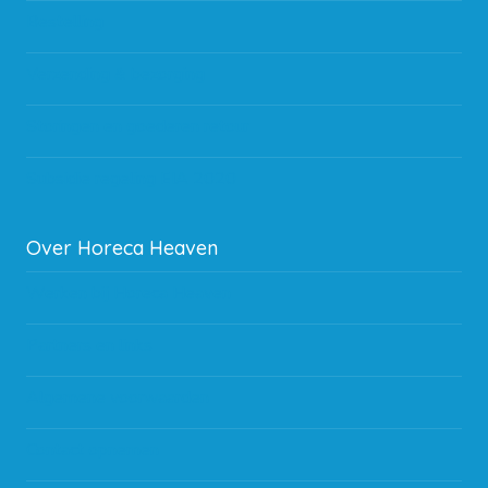
Bestelling
Verzending & bezorging
Storingen en goederen retour
Subsidie regeling EIA 2020
Over Horeca Heaven
Werken bij Horeca Heaven
Partners en links
Algemene voorwaarden
Contact opnemen