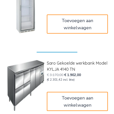
was:
is:
€1.220,00.
€732,00.
Toevoegen aan
winkelwagen
Saro Gekoelde werkbank Model
KYLJA 4140 TN
Oorspronkelijke
Huidige
€
3.170,00
€
1.902,00
prijs
prijs
(
€
2.301,42
incl. btw)
was:
is:
€3.170,00.
€1.902,00.
Toevoegen aan
winkelwagen