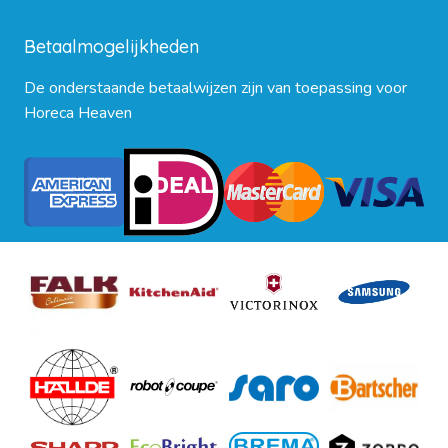
Blog
Betaalmogelijkheden
De onderstaande betaalwijzen zijn van toepassing voor
Horeca Heaven