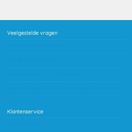
Veelgestelde vragen
Wat zijn de verzendkosten?
Gebruik van kortingscode
Hoeveel garantie zit er op producten?
Waar kan ik terecht met een opmerking, vraag of klacht?
Kan ik leasen?
Klantenservice
Betaalmethodes