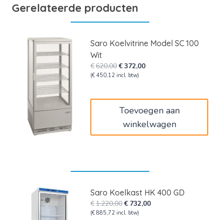
Gerelateerde producten
Saro Koelvitrine Model SC 100
Wit
Oorspronkelijke
Huidige
€
620,00
€
372,00
prijs
prijs
(
€
450,12
incl. btw)
was:
is:
€620,00.
€372,00.
Toevoegen aan
winkelwagen
Saro Koelkast HK 400 GD
Oorspronkelijke
Huidige
€
1.220,00
€
732,00
prijs
prijs
(
€
885,72
incl. btw)