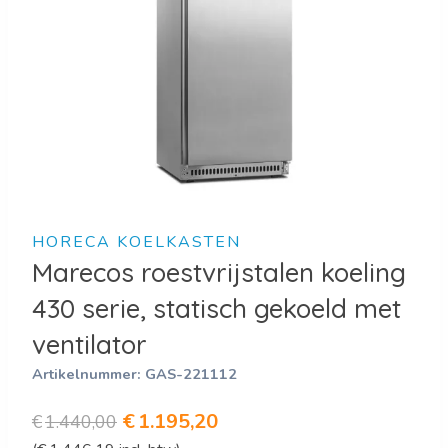
HORECA KOELKASTEN
Marecos roestvrijstalen koeling
430 serie, statisch gekoeld met
ventilator
Artikelnummer:
GAS-221112
Oorspronkelijke
Huidige
€
1.195,20
€
1.440,00