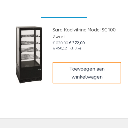
Saro Koelvitrine Model SC 100
Zwart
Oorspronkelijke
Huidige
€
620,00
€
372,00
prijs
prijs
(
€
450,12
incl. btw)
was:
is:
€620,00.
€372,00.
Toevoegen aan
winkelwagen