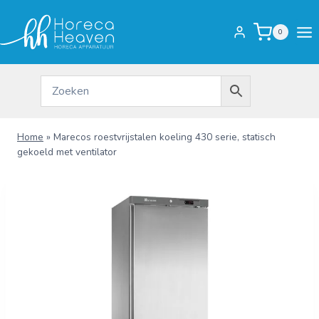
Doorgaan
naar
0
inhoud
Home
»
Marecos roestvrijstalen koeling 430 serie, statisch
gekoeld met ventilator