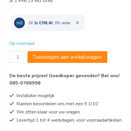
(
€
1.446,19
incl. btw)
prijs
prijs
was:
is:
€1.440,00.
€1.195,20.
Of
3x €398,40
, 0% rente
Op voorraad
Marecos
Toevoegen aan winkelwagen
roestvrijstalen
koeling
De beste prijzen! Goedkoper gevonden? Bel ons!
430
085-0768998
serie,
statisch
Installatie mogelijk
gekoeld
Klanten beoordelen ons met een 9.1/10
met
We zitten klaar voor uw vragen
ventilator
aantal
Levertijd 1 tot 4 werkdagen, voor voorraadartikelen