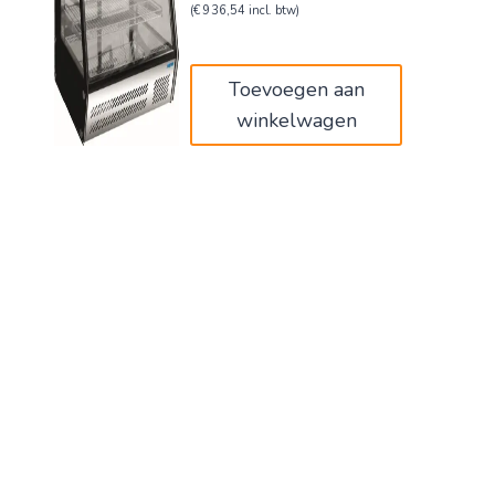
prijs
prijs
(
€
936,54
incl. btw)
was:
is:
€1.290,00.
€774,00.
Toevoegen aan
winkelwagen