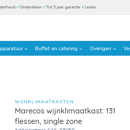
derhoud
Onderdelen
Tot 5 jaar garantie
Lease
pparatuur
Buffet en catering
Overigen
Ve
WIJNKLIMAATKASTEN
Marecos wijnklimaatkast: 131
flessen, single zone
Artikelnummer:
GAS-205050