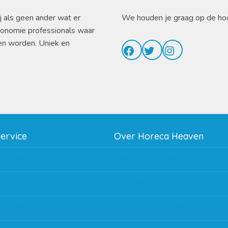
j als geen ander wat er
We houden je graag op de ho
ronomie professionals waar
en worden. Uniek en
Facebook
Twitter
Instagram
service
Over Horeca Heaven
thodes
Werken bij Horeca Heaven
g
Partners en links
g & bezorging
Algemene voorwaarden