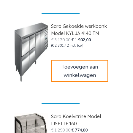
Saro Gekoelde werkbank
Model KYLJA 4140 TN
Oorspronkelijke
Huidige
€
3.170,00
€
1.902,00
prijs
prijs
(
€
2.301,42
incl. btw)
was:
is:
€3.170,00.
€1.902,00.
Toevoegen aan
winkelwagen
Saro Koelvitrine Model
LISETTE 160
Oorspronkelijke
Huidige
€
1.290,00
€
774,00