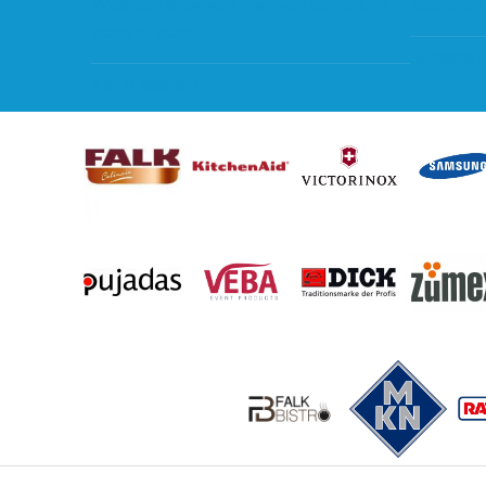
Waar kan ik terecht met een opmerking,
Storingen
vraag of klacht?
Subsidie 
Kan ik leasen?