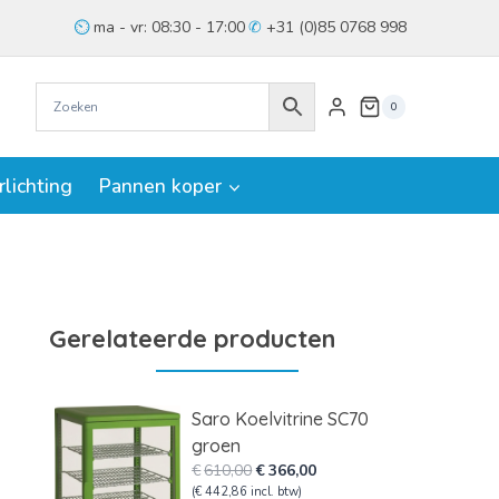
ma - vr: 08:30 - 17:00
+31 (0)85 0768 998
0
rlichting
Pannen koper
Gerelateerde producten
Saro Koelvitrine SC70
groen
Oorspronkelijke
Huidige
€
610,00
€
366,00
prijs
prijs
(
€
442,86
incl. btw)