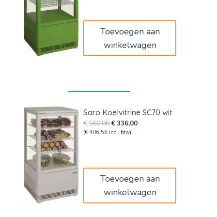
was:
is:
€610,00.
€366,00.
Toevoegen aan
winkelwagen
Saro Koelvitrine SC70 wit
Oorspronkelijke
Huidige
€
560,00
€
336,00
prijs
prijs
(
€
406,56
incl. btw)
was:
is:
€560,00.
€336,00.
Toevoegen aan
winkelwagen