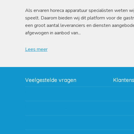
Als ervaren horeca apparatuur specialisten weten wi
speelt. Daarom bieden wij dit platform voor de gast
een groot aantal leveranciers en diensten aangebod
afgewogen in aanbod van...
Lees meer
Veelgestelde vragen
Klanten
Wat zijn de verzendkosten?
Betaalme
Gebruik van kortingscode
Bestellin
Hoeveel garantie zit er op producten?
Verzendin