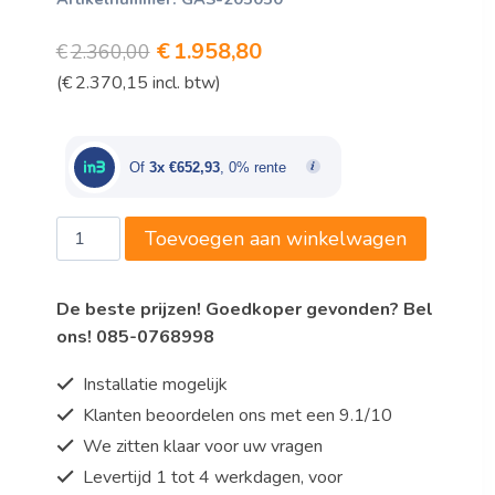
Oorspronkelijke
Huidige
€
1.958,80
€
2.360,00
(
€
2.370,15
incl. btw)
prijs
prijs
was:
is:
€2.360,00.
€1.958,80.
Of
3x €652,93
, 0% rente
Marecos
Toevoegen aan winkelwagen
wijnklimaatkast:
131
De beste prijzen! Goedkoper gevonden? Bel
flessen,
ons! 085-0768998
single
zone
Installatie mogelijk
aantal
Klanten beoordelen ons met een 9.1/10
We zitten klaar voor uw vragen
Levertijd 1 tot 4 werkdagen, voor