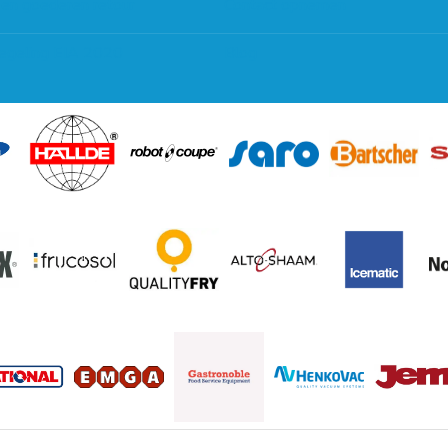
 en goederen retour
Contact opnemen
regeling EIA 2020
Blog