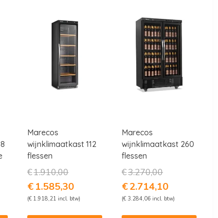
Marecos
Marecos
68
wijnklimaatkast 112
wijnklimaatkast 260
e
flessen
flessen
kelijke
Oorspronkelijke
Oorspronkelijke
€
1.910,00
€
3.270,00
prijs
prijs
e
Huidige
Huidige
€
1.585,30
€
2.714,10
was:
was:
prijs
prijs
(
€
1.918,21
incl. btw)
(
€
3.284,06
incl. btw)
0.
€1.910,00.
€3.270,00.
is:
is:
,95.
€1.585,30.
€2.714,10.