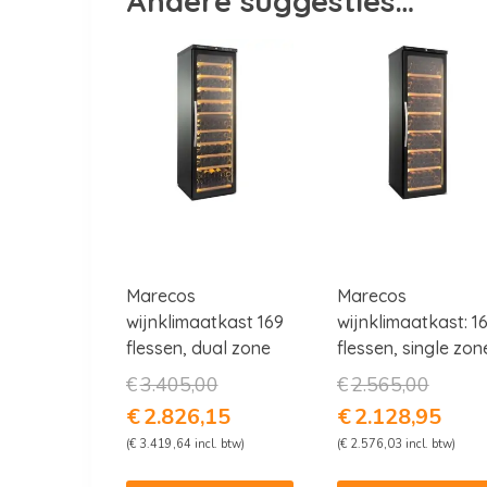
Andere suggesties…
Marecos
Marecos
wijnklimaatkast 169
wijnklimaatkast: 1
flessen, dual zone
flessen, single zon
Oorspronkelijke
Oorspron
€
3.405,00
€
2.565,00
prijs
prijs
Huidige
Huidig
€
2.826,15
€
2.128,95
was:
was:
prijs
prijs
(
€
3.419,64
incl. btw)
(
€
2.576,03
incl. btw)
€3.405,00.
€2.565,0
is:
is:
€2.826,15.
€2.128