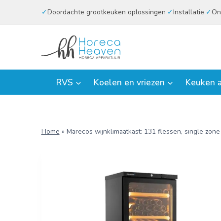
Doorgaan
Doordachte grootkeuken oplossingen
Installatie
On
naar
inhoud
RVS
Koelen en vriezen
Keuken a
Home
»
Marecos wijnklimaatkast: 131 flessen, single zone