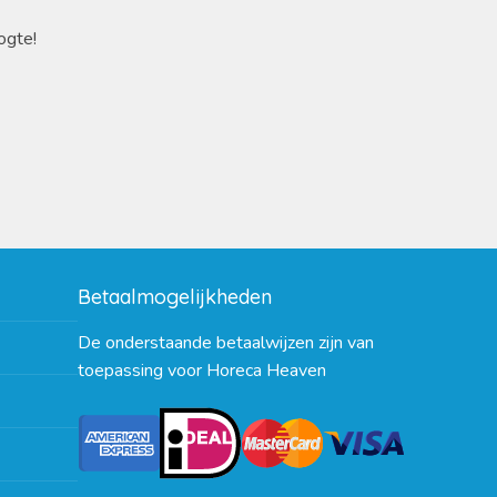
ogte!
Betaalmogelijkheden
De onderstaande betaalwijzen zijn van
toepassing voor Horeca Heaven