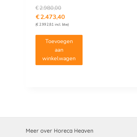
Oorspronkelijke
€
2.980,00
prijs
Huidige
€
2.473,40
was:
prijs
(
€
2.992,81
incl. btw)
€2.980,00.
is:
€2.473,40.
Toevoegen
aan
winkelwagen
Meer over Horeca Heaven