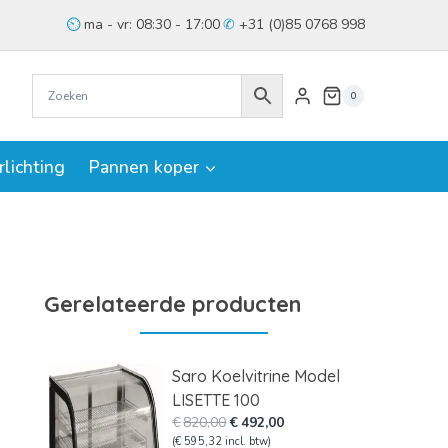
ma - vr: 08:30 - 17:00
+31 (0)85 0768 998
0
rlichting
Pannen koper
Gerelateerde producten
Saro Koelvitrine Model
LISETTE 100
Oorspronkelijke
Huidige
€
820,00
€
492,00
prijs
prijs
(
€
595,32
incl. btw)