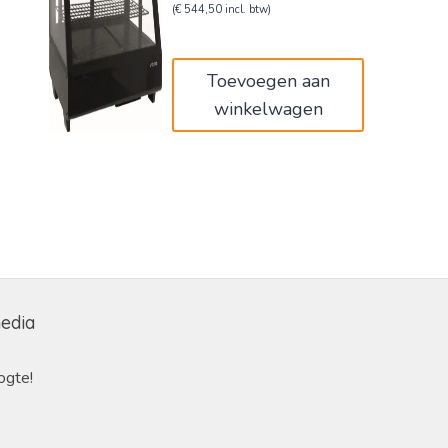
prijs
prijs
(
€
544,50
incl. btw)
was:
is:
€750,00.
€450,00.
Toevoegen aan
winkelwagen
media
ogte!