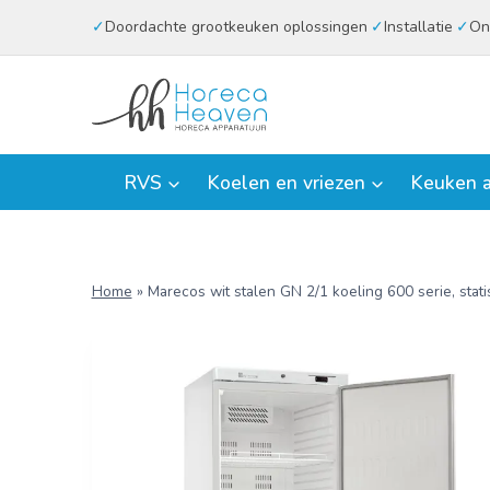
Doorgaan
Doordachte grootkeuken oplossingen
Installatie
On
naar
inhoud
RVS
Koelen en vriezen
Keuken a
Home
»
Marecos wit stalen GN 2/1 koeling 600 serie, stati