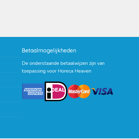
Betaalmogelijkheden
De onderstaande betaalwijzen zijn van
toepassing voor Horeca Heaven