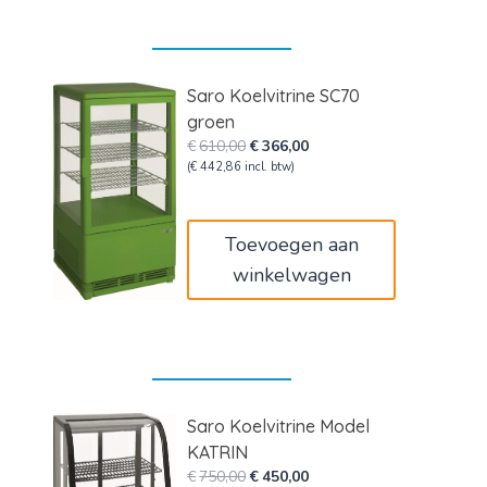
Saro Koelvitrine SC70
groen
Oorspronkelijke
Huidige
€
610,00
€
366,00
prijs
prijs
(
€
442,86
incl. btw)
was:
is:
€610,00.
€366,00.
Toevoegen aan
winkelwagen
Saro Koelvitrine Model
KATRIN
Oorspronkelijke
Huidige
€
750,00
€
450,00