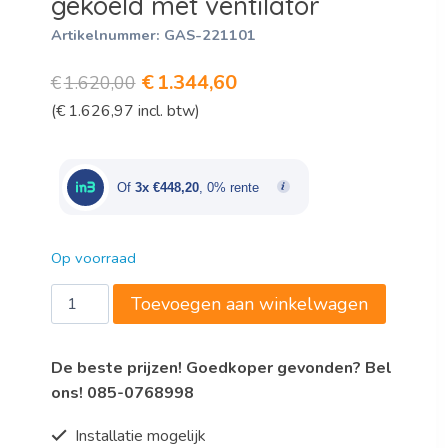
gekoeld met ventilator
Artikelnummer:
GAS-221101
Oorspronkelijke
Huidige
€
1.344,60
€
1.620,00
(
€
1.626,97
incl. btw)
prijs
prijs
was:
is:
€1.620,00.
€1.344,60.
Of
3x €448,20
, 0% rente
Op voorraad
Marecos
Toevoegen aan winkelwagen
wit
stalen
De beste prijzen! Goedkoper gevonden? Bel
GN
ons! 085-0768998
2/1
koeling
Installatie mogelijk
600