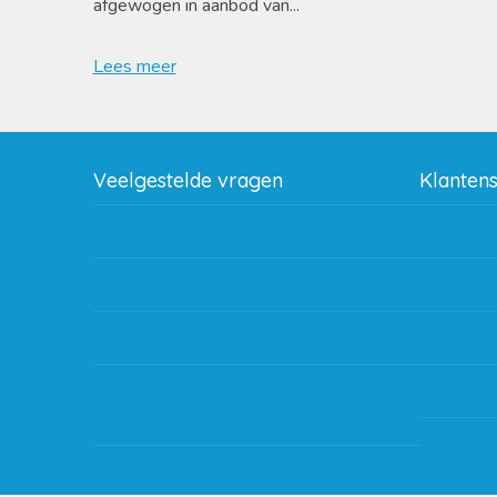
afgewogen in aanbod van...
Lees meer
Veelgestelde vragen
Klanten
Wat zijn de verzendkosten?
Betaalme
Gebruik van kortingscode
Bestellin
Hoeveel garantie zit er op producten?
Verzendin
Waar kan ik terecht met een opmerking,
Storingen
vraag of klacht?
Subsidie 
Kan ik leasen?