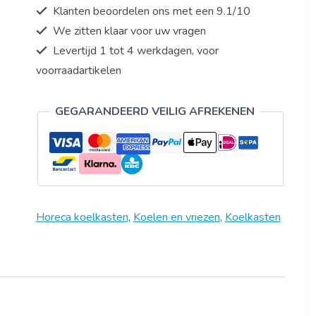
Klanten beoordelen ons met een 9.1/10
serie,
We zitten klaar voor uw vragen
statisch
gekoeld
Levertijd 1 tot 4 werkdagen, voor
met
voorraadartikelen
ventilator
aantal
GEGARANDEERD VEILIG AFREKENEN
Horeca koelkasten
,
Koelen en vriezen
,
Koelkasten