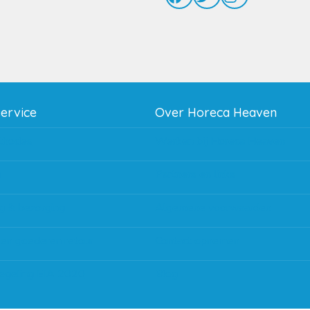
service
Over Horeca Heaven
thodes
Werken bij Horeca Heaven
g
Partners en links
g & bezorging
Algemene voorwaarden
 en goederen retour
Contact opnemen
regeling EIA 2020
Blog