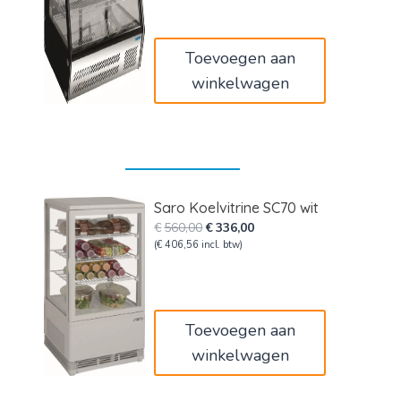
was:
is:
€820,00.
€492,00.
Toevoegen aan
winkelwagen
Saro Koelvitrine SC70 wit
Oorspronkelijke
Huidige
€
560,00
€
336,00
prijs
prijs
(
€
406,56
incl. btw)
was:
is:
€560,00.
€336,00.
Toevoegen aan
winkelwagen