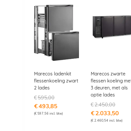
Marecos ladenkit
Marecos zwarte
flessenkoeling zwart
flessen koeling me
2 lades
3 deuren, met als
optie lades
Oorspronkelijke
€
595,00
prijs
Oorspron
€
2.450,00
Huidige
€
493,85
was:
prijs
prijs
Huidig
€
2.033,50
(
€
597,56
incl. btw)
€595,00.
was:
is:
prijs
(
€
2.460,54
incl. btw)
€2.450,0
€493,85.
is:
€2.033