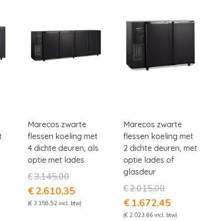
Marecos zwarte
Marecos zwarte
t
flessen koeling met
flessen koeling met
4 dichte deuren, als
2 dichte deuren, met
optie met lades
optie lades of
glasdeur
kelijke
Oorspronkelijke
€
3.145,00
prijs
Oorspronkelijke
€
2.015,00
e
Huidige
€
2.610,35
was:
prijs
prijs
Huidige
€
1.672,45
(
€
3.158,52
incl. btw)
0.
€3.145,00.
was:
is:
prijs
(
€
2.023,66
incl. btw)
€2.015,00.
,50.
€2.610,35.
is: