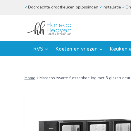
Doorgaan
Doordachte grootkeuken oplossingen
Installatie
On
naar
inhoud
RVS
Koelen en vriezen
Keuken a
Home
»
Marecos zwarte flessenkoeling met 3 glazen deure