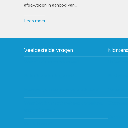
afgewogen in aanbod van...
Lees meer
Veelgestelde vragen
Klanten
Wat zijn de verzendkosten?
Betaalme
Gebruik van kortingscode
Bestellin
Hoeveel garantie zit er op producten?
Verzendin
Waar kan ik terecht met een opmerking,
Storingen
vraag of klacht?
Subsidie 
Kan ik leasen?