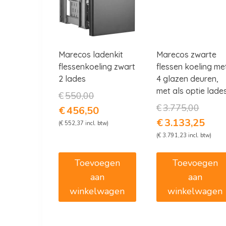
Marecos ladenkit
Marecos zwarte
flessenkoeling zwart
flessen koeling me
2 lades
4 glazen deuren,
met als optie lade
Oorspronkelijke
€
550,00
prijs
Oorspron
€
3.775,00
Huidige
€
456,50
was:
prijs
prijs
Huidig
€
3.133,25
(
€
552,37
incl. btw)
€550,00.
was:
is:
prijs
(
€
3.791,23
incl. btw)
€3.775,0
€456,50.
is:
€3.133
Toevoegen
Toevoegen
aan
aan
winkelwagen
winkelwagen