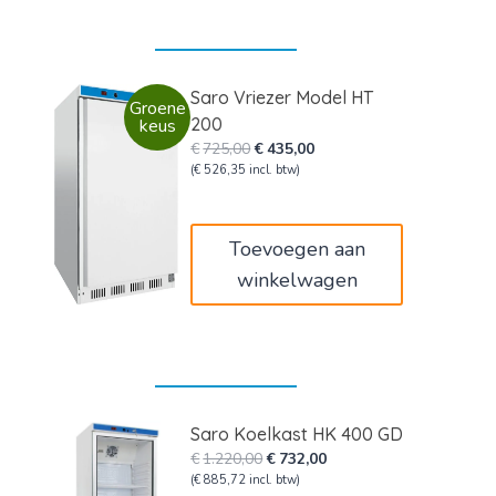
Saro Vriezer Model HT
Groene
200
keus
Oorspronkelijke
Huidige
€
725,00
€
435,00
prijs
prijs
(
€
526,35
incl. btw)
was:
is:
€725,00.
€435,00.
Toevoegen aan
winkelwagen
Saro Koelkast HK 400 GD
Oorspronkelijke
Huidige
€
1.220,00
€
732,00
prijs
prijs
(
€
885,72
incl. btw)