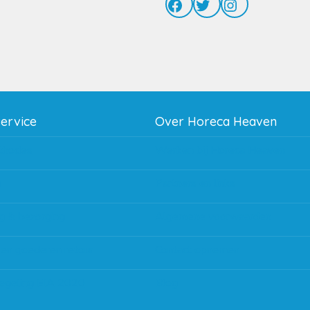
Facebook
Twitter
Instagram
service
Over Horeca Heaven
thodes
Werken bij Horeca Heaven
g
Partners en links
g & bezorging
Algemene voorwaarden
 en goederen retour
Contact opnemen
regeling EIA 2020
Blog