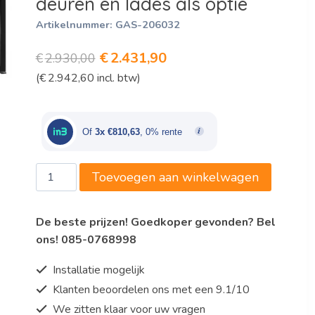
deuren en lades als optie
Artikelnummer:
GAS-206032
Oorspronkelijke
Huidige
€
2.431,90
€
2.930,00
(
€
2.942,60
incl. btw)
prijs
prijs
was:
is:
€2.930,00.
€2.431,90.
Of
3x €810,63
, 0% rente
Marecos
Toevoegen aan winkelwagen
zwarte
flessenkoeling
De beste prijzen! Goedkoper gevonden? Bel
met
ons! 085-0768998
3
glazen
Installatie mogelijk
deuren
Klanten beoordelen ons met een 9.1/10
en
We zitten klaar voor uw vragen
lades