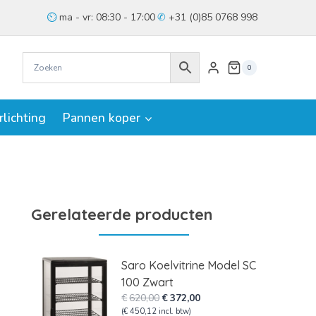
ma - vr: 08:30 - 17:00
+31 (0)85 0768 998
0
rlichting
Pannen koper
Gerelateerde producten
Saro Koelvitrine Model SC
100 Zwart
Oorspronkelijke
Huidige
€
620,00
€
372,00
prijs
prijs
(
€
450,12
incl. btw)