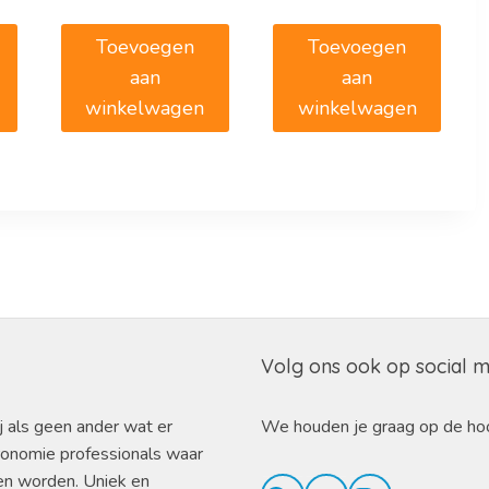
€1.672,45.
Toevoegen
Toevoegen
aan
aan
winkelwagen
winkelwagen
Volg ons ook op social 
j als geen ander wat er
We houden je graag op de ho
ronomie professionals waar
en worden. Uniek en