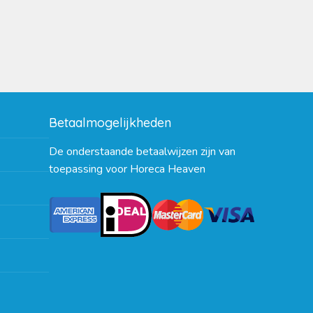
Betaalmogelijkheden
De onderstaande betaalwijzen zijn van
toepassing voor Horeca Heaven