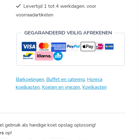
als
Levertijd 1 tot 4 werkdagen, voor
optie
voorraadartikelen
aantal
GEGARANDEERD VEILIG AFREKENEN
Barkoelingen
,
Buffet en catering
,
Horeca
koelkasten
,
Koelen en vriezen
,
Koelkasten
l gebruik als handige koel opslag oplossing!
es
op!