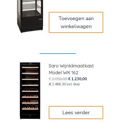
was:
is:
€620,00.
€372,00.
Toevoegen aan
winkelwagen
Saro Wijnklimaatkast
Model WK 162
Oorspronkelijke
Huidige
€
2.050,00
€
1.230,00
prijs
prijs
(
€
1.488,30
incl. btw)
was:
is:
€2.050,00.
€1.230,00.
Lees verder