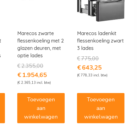
Marecos zwarte
Marecos ladenkit
t
flessenkoeling met 2
flessenkoeling zwart
glazen deuren, met
3 lades
s
optie lades
Oorspronkelijke
€
775,00
prijs
kelijke
Oorspronkelijke
€
2.355,00
Huidige
€
643,25
was:
prijs
prijs
e
Huidige
€
1.954,65
(
€
778,33
incl. btw)
€775,00.
was:
is:
prijs
(
€
2.365,13
incl. btw)
0.
€2.355,00.
€643,25.
is:
,25.
€1.954,65.
Toevoegen
Toevoegen
aan
aan
winkelwagen
winkelwagen