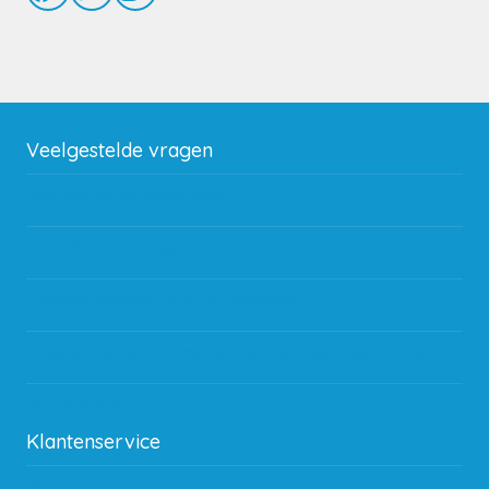
Veelgestelde vragen
Wat zijn de verzendkosten?
Gebruik van kortingscode
Hoeveel garantie zit er op producten?
Waar kan ik terecht met een opmerking, vraag of klacht?
Kan ik leasen?
Klantenservice
Betaalmethodes