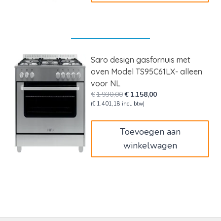
Saro design gasfornuis met
oven Model TS95C61LX- alleen
voor NL
Oorspronkelijke
Huidige
€
1.930,00
€
1.158,00
prijs
prijs
(
€
1.401,18
incl. btw)
was:
is:
€1.930,00.
€1.158,00.
Toevoegen aan
winkelwagen