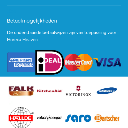
Blog
Betaalmogelijkheden
De onderstaande betaalwijzen zijn van toepassing voor
Horeca Heaven