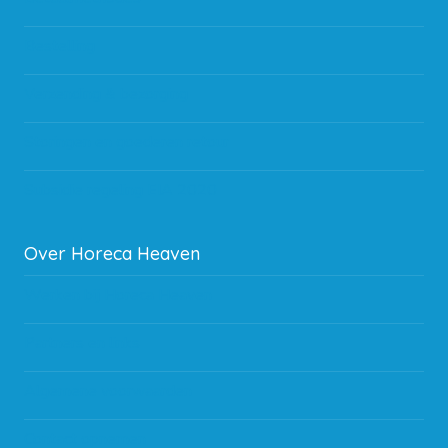
Bestelling
Verzending & bezorging
Storingen en goederen retour
Subsidie regeling EIA 2020
Over Horeca Heaven
Werken bij Horeca Heaven
Partners en links
Algemene voorwaarden
Contact opnemen