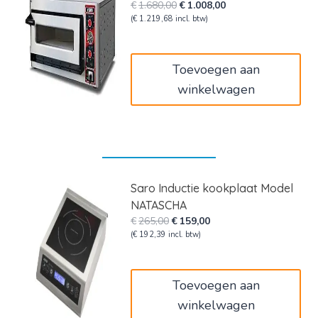
Oorspronkelijke
Huidige
€
1.680,00
€
1.008,00
prijs
prijs
(
€
1.219,68
incl. btw)
was:
is:
€1.680,00.
€1.008,00.
Toevoegen aan
winkelwagen
Saro Inductie kookplaat Model
NATASCHA
Oorspronkelijke
Huidige
€
265,00
€
159,00
prijs
prijs
(
€
192,39
incl. btw)
was:
is:
€265,00.
€159,00.
Toevoegen aan
winkelwagen