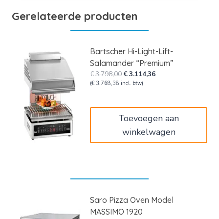
Gerelateerde producten
Bartscher Hi-Light-Lift-
Salamander “Premium”
Oorspronkelijke
Huidige
€
3.798,00
€
3.114,36
prijs
prijs
(
€
3.768,38
incl. btw)
was:
is:
€3.798,00.
€3.114,36.
Toevoegen aan
winkelwagen
Saro Pizza Oven Model
MASSIMO 1920