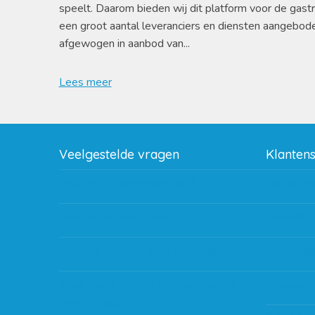
speelt. Daarom bieden wij dit platform voor de gast
een groot aantal leveranciers en diensten aangebod
afgewogen in aanbod van...
Lees meer
Veelgestelde vragen
Klanten
Wat zijn de verzendkosten?
Betaalme
Gebruik van kortingscode
Bestellin
Hoeveel garantie zit er op producten?
Verzendin
Waar kan ik terecht met een opmerking,
Storingen
vraag of klacht?