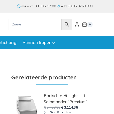
ma - vr: 08:30 - 17:00
+31 (0)85 0768 998
0
rlichting
Pannen koper
Gerelateerde producten
Bartscher Hi-Light-Lift-
Salamander “Premium”
Oorspronkelijke
Huidige
€
3.798,00
€
3.114,36
prijs
prijs
(
€
3.768,38
incl. btw)