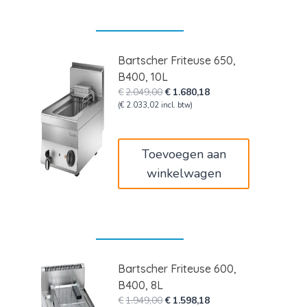
Bartscher Friteuse 650,
B400, 10L
Oorspronkelijke
Huidige
€
2.049,00
€
1.680,18
prijs
prijs
(
€
2.033,02
incl. btw)
was:
is:
€2.049,00.
€1.680,18.
Toevoegen aan
winkelwagen
Bartscher Friteuse 600,
B400, 8L
Oorspronkelijke
Huidige
€
1.949,00
€
1.598,18