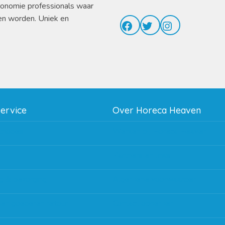
ronomie professionals waar
en worden. Uniek en
Facebook
Twitter
Instagram
service
Over Horeca Heaven
thodes
Werken bij Horeca Heaven
g
Partners en links
g & bezorging
Algemene voorwaarden
 en goederen retour
Contact opnemen