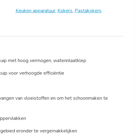
Keuken apparatuur
,
Kokers
,
Pastakokers
 kuip met hoog vermogen, waterinlaatklep
kuip voor verhoogde efficiëntie
angen van vloeistoffen en om het schoonmaken te
oppervlakken
 gebied eronder te vergemakkelijken