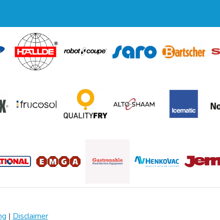
regeling EIA 2020
Blog
ng
|
Disclaimer