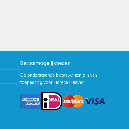
Betaalmogelijkheden
De onderstaande betaalwijzen zijn van
toepassing voor Horeca Heaven