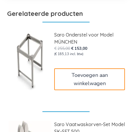
Gerelateerde producten
Saro Onderstel voor Model
MÜNCHEN
Oorspronkelijke
Huidige
€
255,00
€
153,00
prijs
prijs
(
€
185,13
incl. btw)
was:
is:
€255,00.
€153,00.
Toevoegen aan
winkelwagen
Saro Vaatwaskorven-Set Model
SK-SET 500