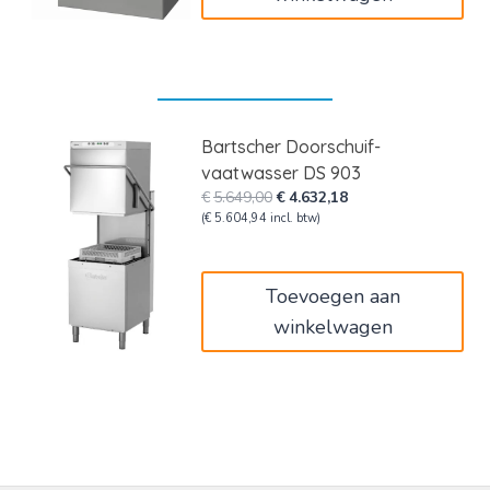
Bartscher Doorschuif-
vaatwasser DS 903
Oorspronkelijke
Huidige
€
5.649,00
€
4.632,18
prijs
prijs
(
€
5.604,94
incl. btw)
was:
is:
€5.649,00.
€4.632,18.
Toevoegen aan
winkelwagen