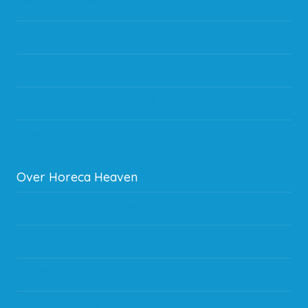
Betaalmethodes
Bestelling
Verzending & bezorging
Storingen en goederen retour
Subsidie regeling EIA 2020
Over Horeca Heaven
Werken bij Horeca Heaven
Partners en links
Algemene voorwaarden
Contact opnemen