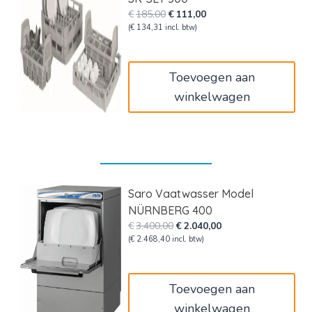
Oorspronkelijke
Huidige
€
185,00
€
111,00
prijs
prijs
(
€
134,31
incl. btw)
was:
is:
€185,00.
€111,00.
Toevoegen aan
winkelwagen
Saro Vaatwasser Model
NÜRNBERG 400
Oorspronkelijke
Huidige
€
3.400,00
€
2.040,00
prijs
prijs
(
€
2.468,40
incl. btw)
was:
is:
€3.400,00.
€2.040,00.
Toevoegen aan
winkelwagen