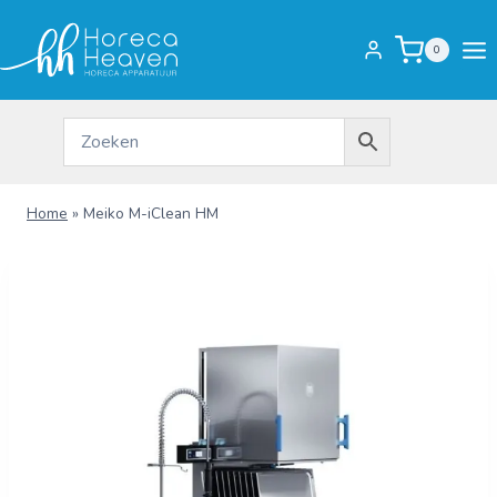
Doorgaan
naar
0
inhoud
Home
»
Meiko M-iClean HM