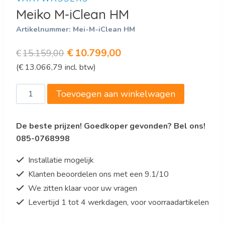
Meiko M-iClean HM
Artikelnummer:
Mei-M-iClean HM
Oorspronkelijke
Huidige
€
10.799,00
€
15.159,00
(
€
13.066,79
incl. btw)
prijs
prijs
was:
is:
Meiko
Toevoegen aan winkelwagen
€15.159,00.
€10.799,00.
M-
iClean
De beste prijzen! Goedkoper gevonden? Bel ons!
HM
085-0768998
aantal
Installatie mogelijk
Klanten beoordelen ons met een 9.1/10
We zitten klaar voor uw vragen
Levertijd 1 tot 4 werkdagen, voor voorraadartikelen