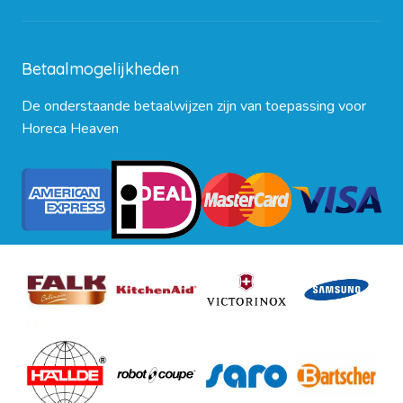
Blog
Betaalmogelijkheden
De onderstaande betaalwijzen zijn van toepassing voor
Horeca Heaven