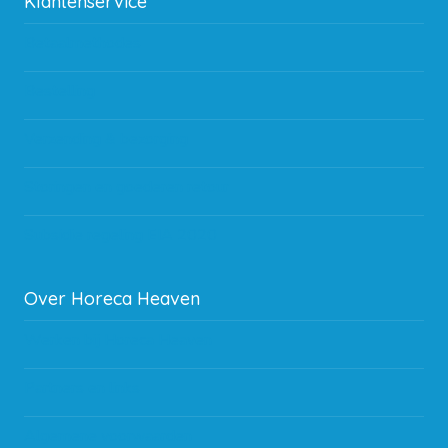
Klantenservice
Betaalmethodes
Bestelling
Verzending & bezorging
Storingen en goederen retour
Subsidie regeling EIA 2020
Over Horeca Heaven
Werken bij Horeca Heaven
Partners en links
Algemene voorwaarden