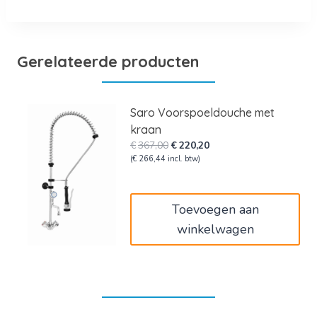
Gerelateerde producten
Saro Voorspoeldouche met
kraan
Oorspronkelijke
Huidige
€
367,00
€
220,20
prijs
prijs
(
€
266,44
incl. btw)
was:
is:
€367,00.
€220,20.
Toevoegen aan
winkelwagen