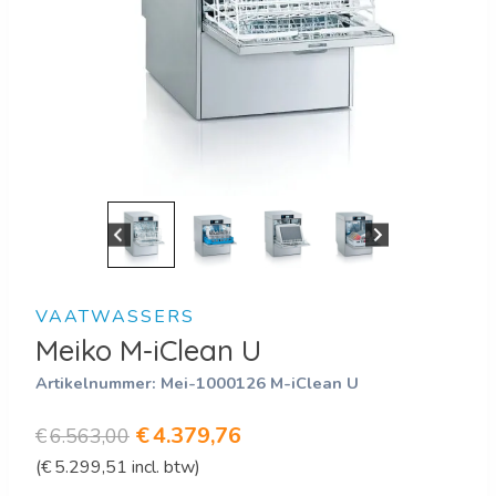
VAATWASSERS
Meiko M-iClean U
Artikelnummer:
Mei-1000126 M-iClean U
Oorspronkelijke
Huidige
€
4.379,76
€
6.563,00
(
€
5.299,51
incl. btw)
prijs
prijs