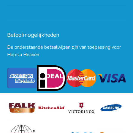
Contact opnemen
Blog
Betaalmogelijkheden
De onderstaande betaalwijzen zijn van toepassing voor
Horeca Heaven