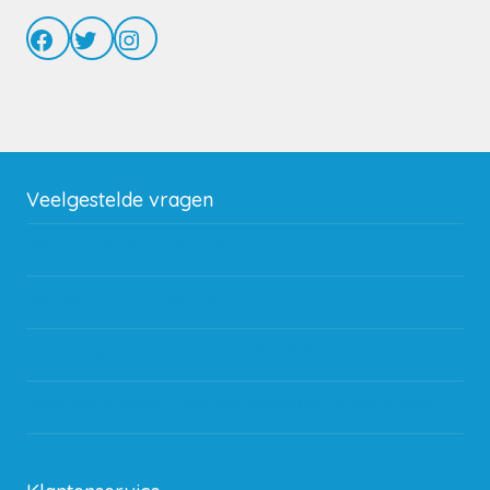
Facebook
Twitter
Instagram
Veelgestelde vragen
Wat zijn de verzendkosten?
Gebruik van kortingscode
Hoeveel garantie zit er op producten?
Waar kan ik terecht met een opmerking, vraag of klacht?
Kan ik leasen?