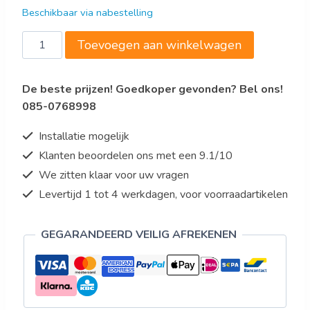
was:
is:
Beschikbaar via nabestelling
€6.563,00.
€4.379,76.
Meiko
Toevoegen aan winkelwagen
M-
iClean
De beste prijzen! Goedkoper gevonden? Bel ons!
U
085-0768998
aantal
Installatie mogelijk
Klanten beoordelen ons met een 9.1/10
We zitten klaar voor uw vragen
Levertijd 1 tot 4 werkdagen, voor voorraadartikelen
GEGARANDEERD VEILIG AFREKENEN