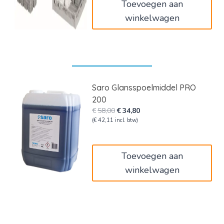
Toevoegen aan
winkelwagen
Saro Glansspoelmiddel PRO
200
Oorspronkelijke
Huidige
€
58,00
€
34,80
prijs
prijs
(
€
42,11
incl. btw)
was:
is:
€58,00.
€34,80.
Toevoegen aan
winkelwagen