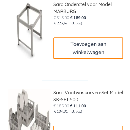
Saro Onderstel voor Model
MARBURG
Oorspronkelijke
Huidige
€
315,00
€
189,00
prijs
prijs
(
€
228,69
incl. btw)
was:
is:
€315,00.
€189,00.
Toevoegen aan
winkelwagen
Saro Vaatwaskorven-Set Model
SK-SET 500
Oorspronkelijke
Huidige
€
185,00
€
111,00
prijs
prijs
(
€
134,31
incl. btw)
was:
is:
€185,00.
€111,00.