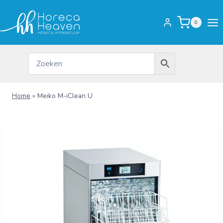
Doorgaan
naar
0
inhoud
Home
»
Meiko M-iClean U