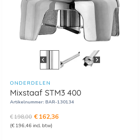
ONDERDELEN
Mixstaaf STM3 400
Artikelnummer:
BAR-130134
Oorspronkelijke
Huidige
€
162,36
€
198,00
(
€
196,46
incl. btw)
prijs
prijs
was:
is: