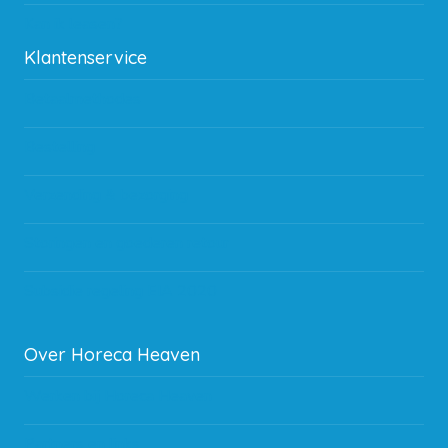
Kan ik leasen?
Klantenservice
Betaalmethodes
Bestelling
Verzending & bezorging
Storingen en goederen retour
Subsidie regeling EIA 2020
Over Horeca Heaven
Werken bij Horeca Heaven
Partners en links