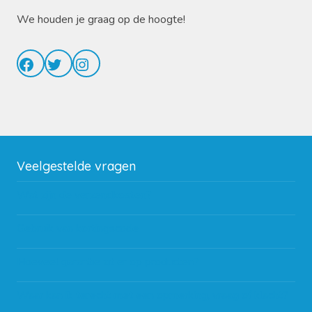
We houden je graag op de hoogte!
Facebook
Twitter
Instagram
Veelgestelde vragen
Wat zijn de verzendkosten?
Gebruik van kortingscode
Hoeveel garantie zit er op producten?
Waar kan ik terecht met een opmerking, vraag of klacht?