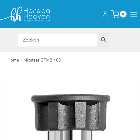
Doorgaan
naar
0
inhoud
Home
»
Mixstaaf STM3 400