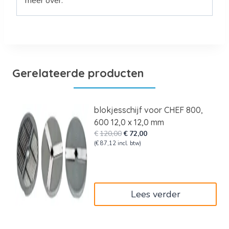
meer over.
Gerelateerde producten
blokjesschijf voor CHEF 800,
600 12,0 x 12,0 mm
Oorspronkelijke
Huidige
€
120,00
€
72,00
prijs
prijs
(
€
87,12
incl. btw)
was:
is:
€120,00.
€72,00.
Lees verder