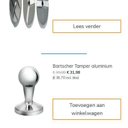
was:
is:
€105,00.
€63,00.
Lees verder
Bartscher Tamper aluminium
Oorspronkelijke
Huidige
€
39,00
€
31,98
prijs
prijs
(
€
38,70
incl. btw)
was:
is:
€39,00.
€31,98.
Toevoegen aan
winkelwagen