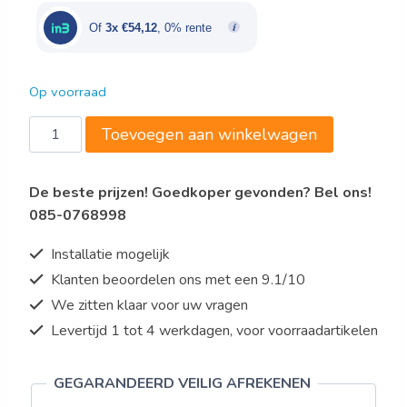
€198,00.
€162,36.
Of
3x €54,12
, 0% rente
Op voorraad
Mixstaaf
Toevoegen aan winkelwagen
STM3
400
De beste prijzen! Goedkoper gevonden? Bel ons!
aantal
085-0768998
Installatie mogelijk
Klanten beoordelen ons met een 9.1/10
We zitten klaar voor uw vragen
Levertijd 1 tot 4 werkdagen, voor voorraadartikelen
GEGARANDEERD VEILIG AFREKENEN