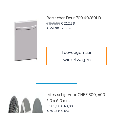
Bartscher Deur 700 40/80LR
Oorspronkelijke
Huidige
€
259,00
€
212,38
prijs
prijs
(
€
256,98
incl. btw)
was:
is:
€259,00.
€212,38.
Toevoegen aan
winkelwagen
frites schijf voor CHEF 800, 600
6,0 x 6,0 mm
Oorspronkelijke
Huidige
€
105,00
€
63,00
prijs
prijs
(
€
76,23
incl. btw)