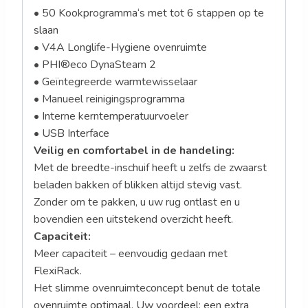
• 50 Kookprogramma‘s met tot 6 stappen op te
slaan
• V4A Longlife-Hygiene ovenruimte
• PHI®eco DynaSteam 2
• Geïntegreerde warmtewisselaar
• Manueel reinigingsprogramma
• Interne kerntemperatuurvoeler
• USB Interface
Veilig en comfortabel in de handeling:
Met de breedte-inschuif heeft u zelfs de zwaarst
beladen bakken of blikken altijd stevig vast.
Zonder om te pakken, u uw rug ontlast en u
bovendien een uitstekend overzicht heeft.
Capaciteit:
Meer capaciteit – eenvoudig gedaan met
FlexiRack.
Het slimme ovenruimteconcept benut de totale
ovenruimte optimaal. Uw voordeel: een extra