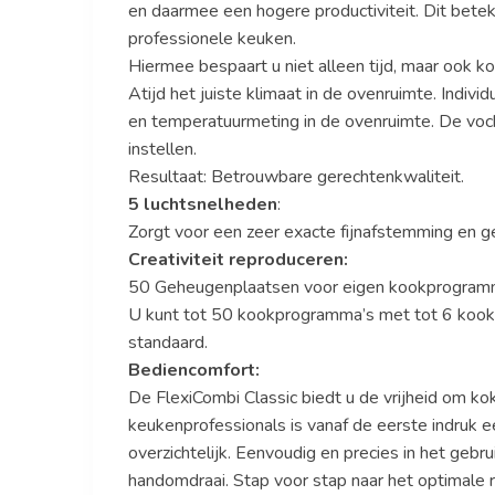
en daarmee een hogere productiviteit. Dit betek
professionele keuken.
Hiermee bespaart u niet alleen tijd, maar ook ko
Atijd het juiste klimaat in de ovenruimte. Indiv
en temperatuurmeting in de ovenruimte. De voch
instellen.
Resultaat: Betrouwbare gerechtenkwaliteit.
5 luchtsnelheden
:
Zorgt voor een zeer exacte fijnafstemming en ge
Creativiteit reproduceren:
50 Geheugenplaatsen voor eigen kookprogram
U kunt tot 50 kookprogramma’s met tot 6 kookst
standaard.
Bediencomfort:
De FlexiCombi Classic biedt u de vrijheid om ko
keukenprofessionals is vanaf de eerste indruk e
overzichtelijk. Eenvoudig en precies in het gebr
handomdraai. Stap voor stap naar het optimale r