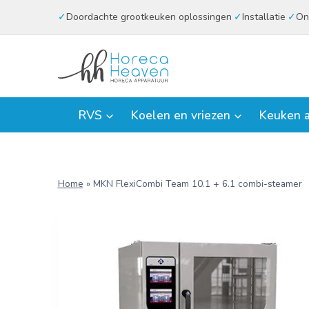
Doorgaan
Doordachte grootkeuken oplossingen
Installatie
On
naar
inhoud
RVS
Koelen en vriezen
Keuken a
Home
»
MKN FlexiCombi Team 10.1 + 6.1 combi-steamer