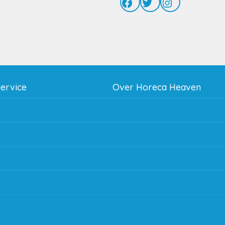
Facebook
Twitter
Instagram
service
Over Horeca Heaven
thodes
Werken bij Horeca Heaven
g
Partners en links
g & bezorging
Algemene voorwaarden
 en goederen retour
Contact opnemen
regeling EIA 2020
Blog