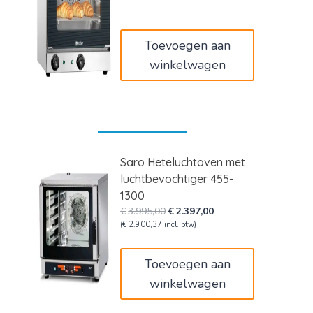
was:
is:
€559,00.
€458,38.
Toevoegen aan
winkelwagen
Saro Heteluchtoven met
luchtbevochtiger 455-
1300
Oorspronkelijke
Huidige
€
3.995,00
€
2.397,00
prijs
prijs
(
€
2.900,37
incl. btw)
was:
is:
€3.995,00.
€2.397,00.
Toevoegen aan
winkelwagen