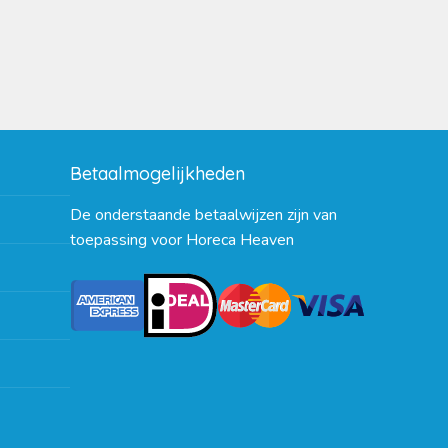
Betaalmogelijkheden
De onderstaande betaalwijzen zijn van
toepassing voor Horeca Heaven