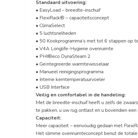
Standaard uitvoering:
• EasyLoad – breedte-inschuif
• FlexiRack® – capaciteitsconcept
• ClimaSelect
• 5 luchtsnelheden
• 50 Kookprogramma‘s met tot 6 stappen op te
• V4A Longlife-Hygiene ovenruimte
• PHI®eco DynaSteam 2
• Geïntegreerde warmtewisselaar
• Manueel reinigingsprogramma
• Interne kerntemperatuurvoeler
• USB Interface
Veilig en comfortabel in de handeling:
Met de breedte-inschuif heeft u zelfs de zwaars
te pakken, u uw rug ontlast en u bovendien een 
Capaciteit:
Meer capaciteit – eenvoudig gedaan met FlexiR
Het slimme ovenruimteconcept benut de totale o