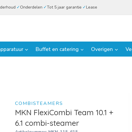
derhoud
Onderdelen
Tot 5 jaar garantie
Lease
pparatuur
Buffet en catering
Overigen
Ve
COMBISTEAMERS
MKN FlexiCombi Team 10.1 +
6.1 combi-steamer
Artikelnummer:
MKN-115-615