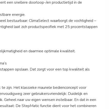
ent een snellere doorloop-/en productietijd in de
stbare energie.
idueel bestuurbaar: ClimaSelect waarborgt de vochtigheid –
tigheid laat zich productspecifiek met 25 procentstappen
lijkmatigheid en daarmee optimale kwaliteit.
ma‘s
appen opslaan. Dat zorgt voor een top kwaliteit als
k te zijn. Het klassieke maunele bedienconcept voor
envoudigweg zeer gebruikersvriendelijk: Duidelijk en
uik. Geheel naar uw eigen wensen instelbaar. En dat in een
esultaat: De StepMatic functie dient voor het combineren