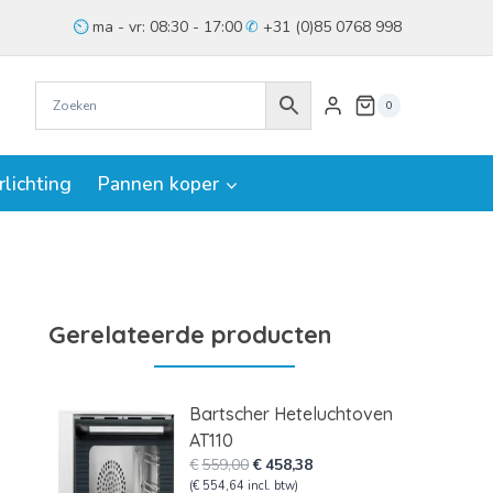
ma - vr: 08:30 - 17:00
+31 (0)85 0768 998
0
rlichting
Pannen koper
Gerelateerde producten
Bartscher Heteluchtoven
AT110
Oorspronkelijke
Huidige
€
559,00
€
458,38
prijs
prijs
(
€
554,64
incl. btw)