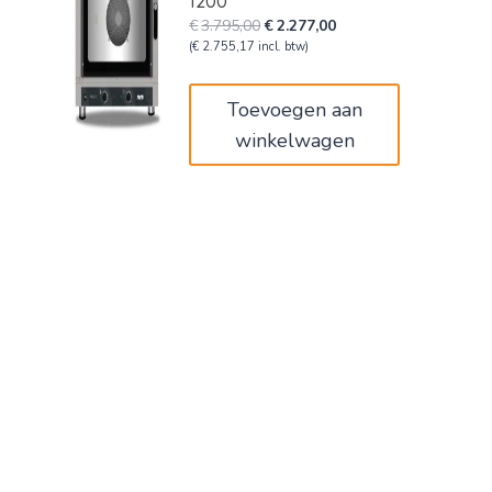
1200
Oorspronkelijke
Huidige
€
3.795,00
€
2.277,00
prijs
prijs
(
€
2.755,17
incl. btw)
was:
is:
€3.795,00.
€2.277,00.
Toevoegen aan
winkelwagen