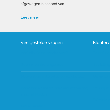
afgewogen in aanbod van...
Lees meer
Veelgestelde vragen
Klanten
Wat zijn de verzendkosten?
Betaalme
Gebruik van kortingscode
Bestellin
Hoeveel garantie zit er op producten?
Verzendin
Waar kan ik terecht met een opmerking,
Storingen
vraag of klacht?
Subsidie 
Kan ik leasen?