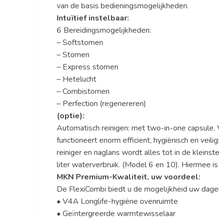
van de basis bedieningsmogelijkheden.
Intuïtief instelbaar:
6 Bereidingsmogelijkheden:
– Softstomen
– Stomen
– Express stomen
– Hetelucht
– Combistomen
– Perfection (regenereren)
(optie):
Automatisch reinigen: met two-in-one capsule. 
functioneert enorm efficient, hygiënisch en veil
reiniger en naglans wordt alles tot in de klein
liter waterverbruik. (Model 6 en 10). Hiermee 
MKN Premium-Kwaliteit, uw voordeel:
De FlexiCombi biedt u de mogelijkheid uw dagel
• V4A Longlife-hygiëne ovenruimte
• Geïntergreerde warmtewisselaar