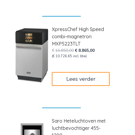
XpressChef High Speed
combi-magnetron
MXP5223TLT
Oorspronkelijke
Huidige
€
16.850,00
€
8.865,00
prijs
prijs
(
€
10.726,65
incl. btw)
was:
is:
€16.850,00.
€8.865,00.
Lees verder
Saro Heteluchtoven met
luchtbevochtiger 455-