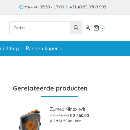
ma - vr: 08:30 - 17:00
+31 (0)85 0768 998
0
rlichting
Pannen koper
Gerelateerde producten
Zumex Minex Wit
Oorspronkelijke
Huidige
€
2.710,00
€
2.450,00
prijs
prijs
(
€
2.964,50
incl. btw)
was:
is: