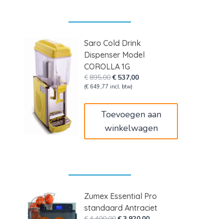
Saro Cold Drink
Dispenser Model
COROLLA 1G
Oorspronkelijke
Huidige
€
895,00
€
537,00
prijs
prijs
(
€
649,77
incl. btw)
was:
is:
€895,00.
€537,00.
Toevoegen aan
winkelwagen
Zumex Essential Pro
standaard Antraciet
Oorspronkelijke
Huidige
€
4.400,00
€
3.920,00