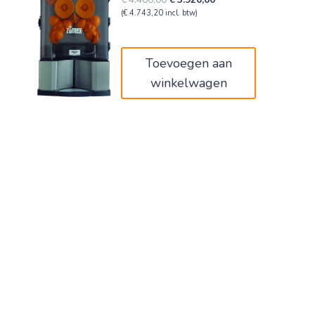
prijs
prijs
(
€
4.743,20
incl. btw)
was:
is:
€4.400,00.
€3.920,00.
Toevoegen aan
winkelwagen