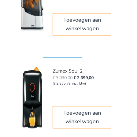
€2.710,00.
€2.450,00.
Toevoegen aan
winkelwagen
Zumex Soul 2
Oorspronkelijke
Huidige
€
3.030,00
€
2.699,00
prijs
prijs
(
€
3.265,79
incl. btw)
was:
is:
€3.030,00.
€2.699,00.
Toevoegen aan
winkelwagen