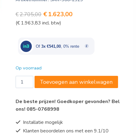
Oorspronkelijke
Huidige
€
1.623,00
€
2.705,00
(
€
1.963,83
incl. btw)
prijs
prijs
was:
is:
€2.705,00.
€1.623,00.
Of
3x €541,00
, 0% rente
Op voorraad
Neutral
Toevoegen aan winkelwagen
Element
B
De beste prijzen! Goedkoper gevonden? Bel
1000
ons! 085-0768998
mm,
kleur
Installatie mogelijk
WALNOOT
Klanten beoordelen ons met een 9.1/10
aantal