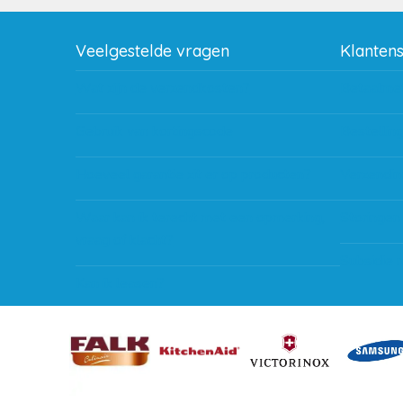
Veelgestelde vragen
Klanten
Wat zijn de verzendkosten?
Betaalme
Gebruik van kortingscode
Bestellin
Hoeveel garantie zit er op producten?
Verzendin
Waar kan ik terecht met een opmerking,
Storingen
vraag of klacht?
Subsidie 
Kan ik leasen?