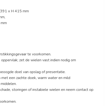
 D 391 x H 415 mm
mm,
0 mm
rstikkingsgevaar te voorkomen.
k oppervlak; zet de wielen vast indien nodig om
 beoogde doel van opslag of presentatie.
en met een zachte doek, warm water en mild
e middelen.
 schade, storingen of instabiele wielen en neem contact op
voorkomen.