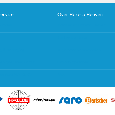
service
Over Horeca Heaven
thodes
Werken bij Horeca Heaven
g
Partners en links
g & bezorging
Algemene voorwaarden
 en goederen retour
Contact opnemen
regeling EIA 2020
Blog