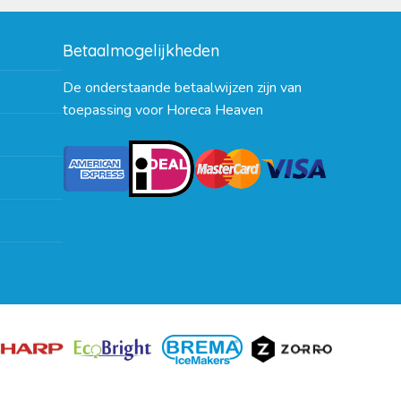
Betaalmogelijkheden
De onderstaande betaalwijzen zijn van
toepassing voor Horeca Heaven