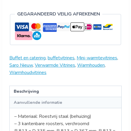
SELF
165W
GEGARANDEERD VEILIG AFREKENEN
aantal
Buffet en catering
,
buffetvitrines
,
Mini-warmtevitrines
,
Saro Nieuw
,
Verwarmde Vitrines
,
Warmhouden
,
Warmhoudvitrines
Beschrijving
Aanvullende informatie
– Materiaal: Roestvrij staal (behuizing)
– 3 kantenbare roosters, verchroomd