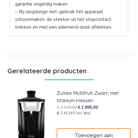
garantie ongeldig maken.
– Bij langdurige niet-gebruik het apparaat
schoonmaken, de stekker uit het stopcontact
trekken en met een ademend doek afdekken.
Gerelateerde producten
Zumex Multifruit Zwart, met
titanium messen
Oorspronkelijke
Huidige
€
2.120,00
€
1.995,00
prijs
prijs
(
€
2.413,95
incl. btw)
was:
is:
€2.120,00.
€1.995,00.
Toevoegen aan