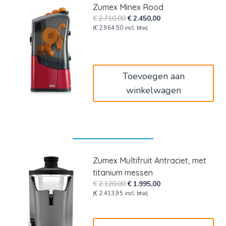
Zumex Minex Rood
Oorspronkelijke
Huidige
€
2.710,00
€
2.450,00
prijs
prijs
(
€
2.964,50
incl. btw)
was:
is:
€2.710,00.
€2.450,00.
Toevoegen aan
winkelwagen
Zumex Multifruit Antraciet, met
titanium messen
Oorspronkelijke
Huidige
€
2.120,00
€
1.995,00
prijs
prijs
(
€
2.413,95
incl. btw)
was:
is:
€2.120,00.
€1.995,00.