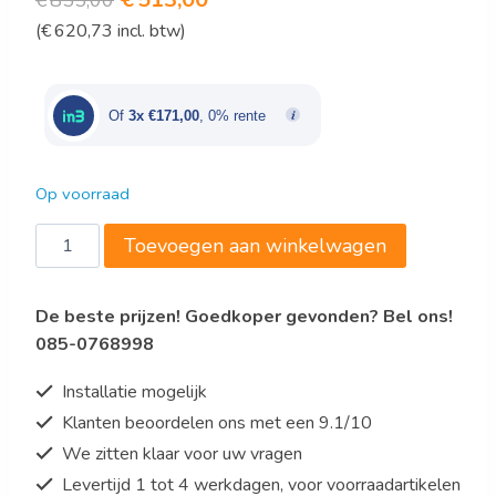
€
855,00
(
€
620,73
incl. btw)
prijs
prijs
was:
is:
€855,00.
€513,00.
Of
3x €171,00
, 0% rente
Op voorraad
Opzetvitrine
Toevoegen aan winkelwagen
-
verwarmd
De beste prijzen! Goedkoper gevonden? Bel ons!
-
085-0768998
3
roosters
Installatie mogelijk
-
Klanten beoordelen ons met een 9.1/10
waterbak
We zitten klaar voor uw vragen
-
Model
Levertijd 1 tot 4 werkdagen, voor voorraadartikelen