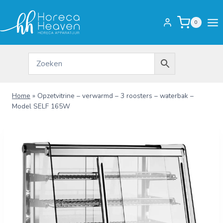
Doorgaan
naar
0
inhoud
Home
»
Opzetvitrine – verwarmd – 3 roosters – waterbak –
Model SELF 165W