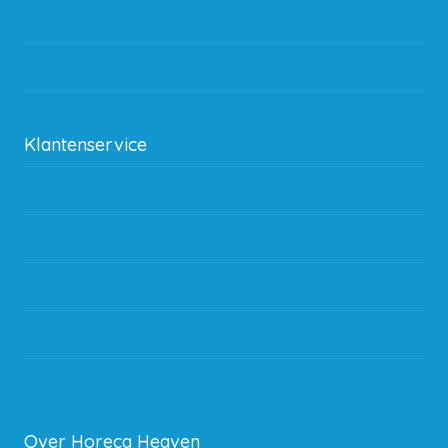
Hoeveel garantie zit er op producten?
Waar kan ik terecht met een opmerking, vraag of klacht?
Kan ik leasen?
Klantenservice
Betaalmethodes
Bestelling
Verzending & bezorging
Storingen en goederen retour
Subsidie regeling EIA 2020
Over Horeca Heaven