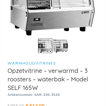
WARMHOUDVITRINES
Opzetvitrine – verwarmd – 3
roosters – waterbak – Model
SELF 165W
Artikelnummer:
SAR-330-3520
Oorspronkelijke
Huidige
€
513,00