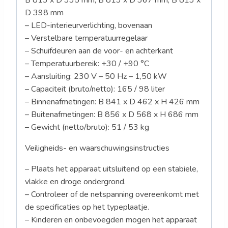
B 813 x D 335 mm, B 813 x D 367 mm, B 813 x
D 398 mm
– LED-interieurverlichting, bovenaan
– Verstelbare temperatuurregelaar
– Schuifdeuren aan de voor- en achterkant
– Temperatuurbereik: +30 / +90 °C
– Aansluiting: 230 V – 50 Hz – 1,50 kW
– Capaciteit (bruto/netto): 165 / 98 liter
– Binnenafmetingen: B 841 x D 462 x H 426 mm
– Buitenafmetingen: B 856 x D 568 x H 686 mm
– Gewicht (netto/bruto): 51 / 53 kg
Veiligheids- en waarschuwingsinstructies
– Plaats het apparaat uitsluitend op een stabiele,
vlakke en droge ondergrond.
– Controleer of de netspanning overeenkomt met
de specificaties op het typeplaatje.
– Kinderen en onbevoegden mogen het apparaat