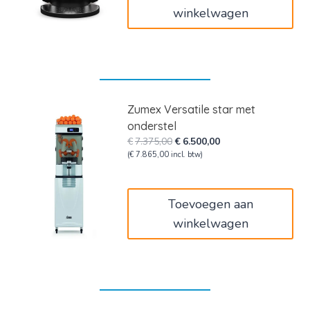
winkelwagen
Zumex Versatile star met
onderstel
Oorspronkelijke
Huidige
€
7.375,00
€
6.500,00
prijs
prijs
(
€
7.865,00
incl. btw)
was:
is:
€7.375,00.
€6.500,00.
Toevoegen aan
winkelwagen