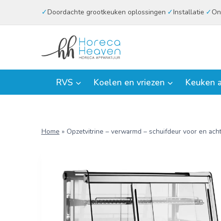
Doorgaan
Doordachte grootkeuken oplossingen
Installatie
On
naar
inhoud
RVS
Koelen en vriezen
Keuken a
Home
»
Opzetvitrine – verwarmd – schuifdeur voor en ac