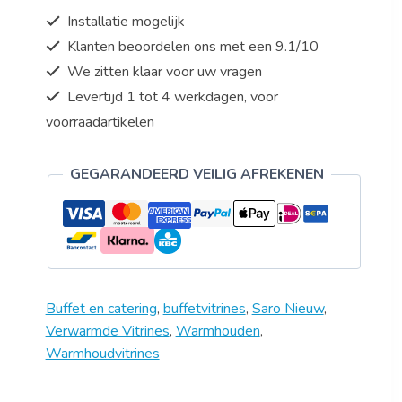
voor
Installatie mogelijk
en
Klanten beoordelen ons met een 9.1/10
achter
We zitten klaar voor uw vragen
-
LED
Levertijd 1 tot 4 werkdagen, voor
-
voorraadartikelen
3
roosters
GEGARANDEERD VEILIG AFREKENEN
-
Model
SELF
205W
aantal
Buffet en catering
,
buffetvitrines
,
Saro Nieuw
,
Verwarmde Vitrines
,
Warmhouden
,
Warmhoudvitrines