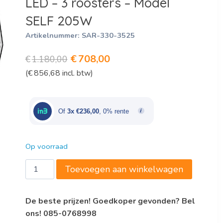
LED – 3 roosters – Model
SELF 205W
Artikelnummer:
SAR-330-3525
Oorspronkelijke
Huidige
€
708,00
€
1.180,00
(
€
856,68
incl. btw)
prijs
prijs
was:
is:
€1.180,00.
€708,00.
Of
3x €236,00
, 0% rente
Op voorraad
Opzetvitrine
Toevoegen aan winkelwagen
-
verwarmd
De beste prijzen! Goedkoper gevonden? Bel
-
ons! 085-0768998
schuifdeur