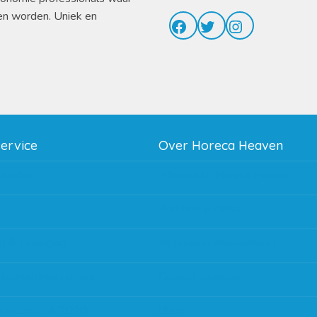
en worden. Uniek en
Facebook
Twitter
Instagram
service
Over Horeca Heaven
thodes
Werken bij Horeca Heaven
g
Partners en links
g & bezorging
Algemene voorwaarden
 en goederen retour
Contact opnemen
regeling EIA 2020
Blog