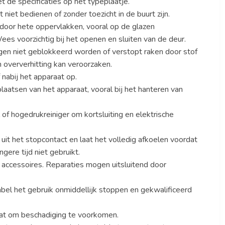
 de specificaties op het typeplaatje.
et bedienen of zonder toezicht in de buurt zijn.
 door hete oppervlakken, vooral op de glazen
ees voorzichtig bij het openen en sluiten van de deur.
gen niet geblokkeerd worden of verstopt raken door stof
n oververhitting kan veroorzaken.
 nabij het apparaat op.
laatsen van het apparaat, vooral bij het hanteren van
of hogedrukreiniger om kortsluiting en elektrische
r uit het stopcontact en laat het volledig afkoelen voordat
gere tijd niet gebruikt.
 accessoires. Reparaties mogen uitsluitend door
kabel het gebruik onmiddellijk stoppen en gekwalificeerd
at om beschadiging te voorkomen.