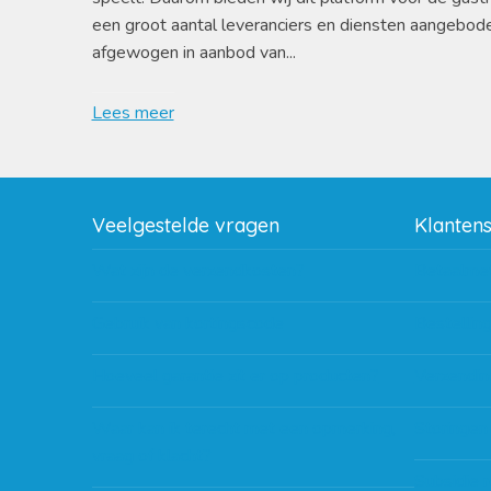
een groot aantal leveranciers en diensten aangebod
afgewogen in aanbod van...
Lees meer
Veelgestelde vragen
Klanten
Wat zijn de verzendkosten?
Betaalme
Gebruik van kortingscode
Bestellin
Hoeveel garantie zit er op producten?
Verzendin
Waar kan ik terecht met een opmerking,
Storingen
vraag of klacht?
Subsidie 