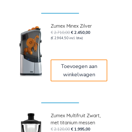
Zumex Minex Zilver
Oorspronkelijke
Huidige
€
2.710,00
€
2.450,00
prijs
prijs
(
€
2.964,50
incl. btw)
was:
is:
€2.710,00.
€2.450,00.
Toevoegen aan
winkelwagen
Zumex Multifruit Zwart,
met titanium messen
Oorspronkelijke
Huidige
€
2.120,00
€
1.995,00