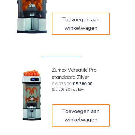
was:
is:
€4.400,00.
€3.920,00.
Toevoegen aan
winkelwagen
Zumex Versatile Pro
standaard Zilver
Oorspronkelijke
Huidige
€
6.035,00
€
5.380,00
prijs
prijs
(
€
6.509,80
incl. btw)
was:
is:
€6.035,00.
€5.380,00.
Toevoegen aan
winkelwagen