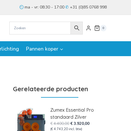
ma - vr: 08:30 - 17:00
+31 (0)85 0768 998
0
rlichting
Pannen koper
Gerelateerde producten
Zumex Essential Pro
standaard Zilver
Oorspronkelijke
Huidige
€
4.400,00
€
3.920,00
prijs
prijs
(
€
4.743,20
incl. btw)