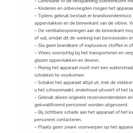
– Controleer of de netspanning overeenkomt met
– Kinderen en onbevoegden mogen het apparaat ni
– Tijdens gebruik bestaat er brandwondenrisico
oppervlakken en de binnenkant van de vitrine. W
– De ventilatieopeningen aan de binnenkant mo
of vuil, omdat dit de werking kan beïnvloeden e
– Sla geen brandbare of explosieve stoffen in of
– Wees voorzichtig bij het transporteren en verp
glazen oppervlakken en deuren.
– Reinig het apparaat nooit met een waterstraal 
schokken te voorkomen.
– Schakel het apparaat altijd uit, trek de stekke
u het schoonmaakt, onderhoud uitvoert of het lan
– Gebruik alleen originele reserveonderdelen en
gekwalificeerd personeel worden uitgevoerd.
– Bij zichtbare schade aan het apparaat of het 
personeel contacteren.
– Plaats geen zware voorwerpen op het appara