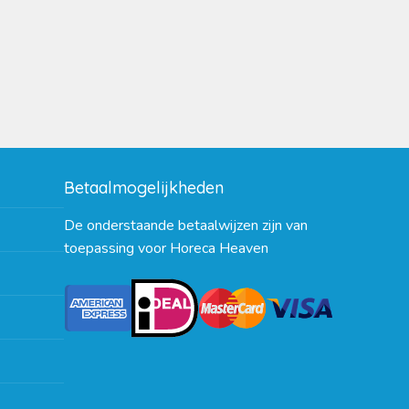
Betaalmogelijkheden
De onderstaande betaalwijzen zijn van
toepassing voor Horeca Heaven