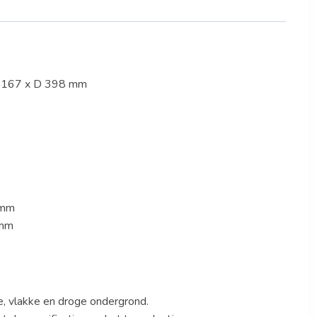
1167 x D 398 mm
 mm
 mm
le, vlakke en droge ondergrond.