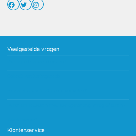
Facebook
Twitter
Instagram
Veelgestelde vragen
Wat zijn de verzendkosten?
Gebruik van kortingscode
Hoeveel garantie zit er op producten?
Waar kan ik terecht met een opmerking, vraag of klacht?
Kan ik leasen?
Klantenservice