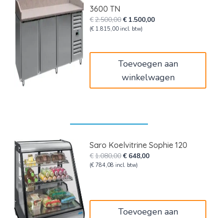
3600 TN
Oorspronkelijke
Huidige
€
2.500,00
€
1.500,00
prijs
prijs
(
€
1.815,00
incl. btw)
was:
is:
€2.500,00.
€1.500,00.
Toevoegen aan
winkelwagen
Saro Koelvitrine Sophie 120
Oorspronkelijke
Huidige
€
1.080,00
€
648,00
prijs
prijs
(
€
784,08
incl. btw)
was:
is:
€1.080,00.
€648,00.
Toevoegen aan