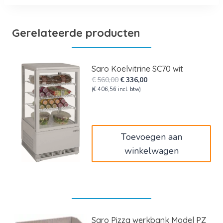
Gerelateerde producten
Saro Koelvitrine SC70 wit
Oorspronkelijke
Huidige
€
560,00
€
336,00
prijs
prijs
(
€
406,56
incl. btw)
was:
is:
€560,00.
€336,00.
Toevoegen aan
winkelwagen
Saro Pizza werkbank Model PZ