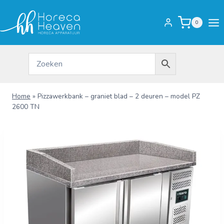
Doorgaan
naar
0
inhoud
Home
»
Pizzawerkbank – graniet blad – 2 deuren – model PZ
2600 TN