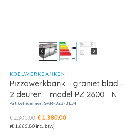
KOELWERKBANKEN
Pizzawerkbank – graniet blad –
2 deuren – model PZ 2600 TN
Artikelnummer:
SAR-323-3134
Oorspronkelijke
Huidige
€
1.380,00
€
2.300,00
(
€
1.669,80
incl. btw)
prijs
prijs