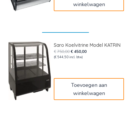
winkelwagen
Saro Koelvitrine Model KATRIN
Oorspronkelijke
Huidige
€
750,00
€
450,00
prijs
prijs
(
€
544,50
incl. btw)
was:
is:
€750,00.
€450,00.
Toevoegen aan
winkelwagen