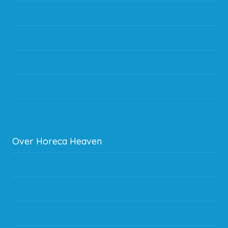
Betaalmethodes
Bestelling
Verzending & bezorging
Storingen en goederen retour
Subsidie regeling EIA 2020
Over Horeca Heaven
Werken bij Horeca Heaven
Partners en links
Algemene voorwaarden