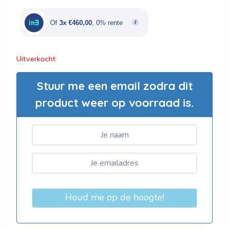
was:
is:
€2.300,00.
€1.380,00.
Of
3x €460,00
, 0% rente
Uitverkocht
Stuur me een email zodra dit
product weer op voorraad is.
Houd me op de hoogte!