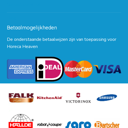
Contact opnemen
Blog
Betaalmogelijkheden
De onderstaande betaalwijzen zijn van toepassing voor
Horeca Heaven