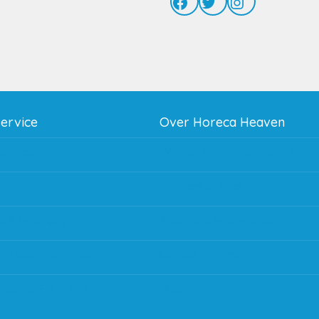
Facebook
Twitter
Instagram
service
Over Horeca Heaven
thodes
Werken bij Horeca Heaven
g
Partners en links
g & bezorging
Algemene voorwaarden
 en goederen retour
Contact opnemen
regeling EIA 2020
Blog