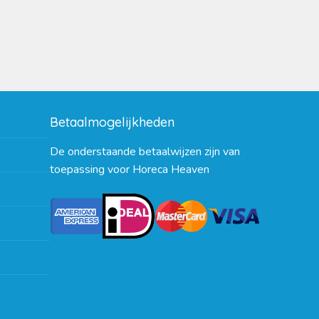
Betaalmogelijkheden
De onderstaande betaalwijzen zijn van
toepassing voor Horeca Heaven