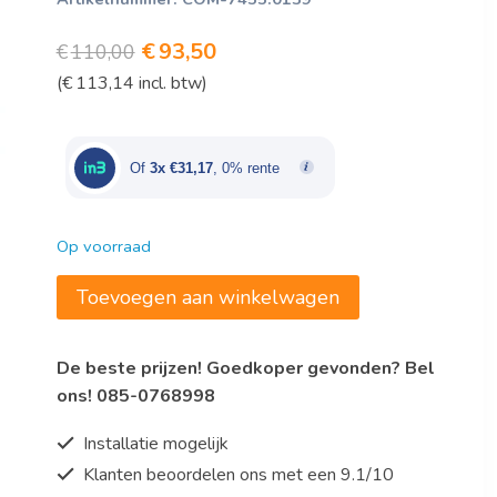
Oorspronkelijke
Huidige
€
93,50
€
110,00
(
€
113,14
incl. btw)
prijs
prijs
was:
is:
€110,00.
€93,50.
Of
3x €31,17
, 0% rente
Op voorraad
PLATTE
Toevoegen aan winkelwagen
MENGARM
VOOR
De beste prijzen! Goedkoper gevonden? Bel
7455.0110
ons! 085-0768998
aantal
Installatie mogelijk
Klanten beoordelen ons met een 9.1/10