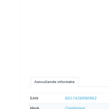
Aanvullende informatie
EAN
6017426990963
Merk
Combisteel