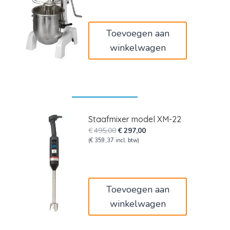
was:
is:
€1.495,00.
€897,00.
Toevoegen aan
winkelwagen
Staafmixer model XM-22
Oorspronkelijke
Huidige
€
495,00
€
297,00
prijs
prijs
(
€
359,37
incl. btw)
was:
is:
€495,00.
€297,00.
Toevoegen aan
winkelwagen