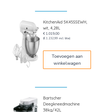
KitchenAid 5K45SSEWH,
wit, 4,28L
€
1.019,00
(
€
1.232,99
incl. btw)
Toevoegen aan
winkelwagen
Bartscher
Deegkneedmachine
38kg/42L