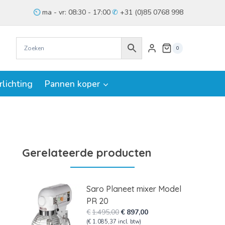
ma - vr: 08:30 - 17:00
+31 (0)85 0768 998
0
rlichting
Pannen koper
Gerelateerde producten
Saro Planeet mixer Model
PR 20
Oorspronkelijke
Huidige
€
1.495,00
€
897,00
prijs
prijs
(
€
1.085,37
incl. btw)