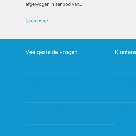
afgewogen in aanbod van...
Lees meer
Veelgestelde vragen
Klanten
Wat zijn de verzendkosten?
Betaalme
Gebruik van kortingscode
Bestellin
Hoeveel garantie zit er op producten?
Verzendin
Waar kan ik terecht met een opmerking,
Storingen
vraag of klacht?
Subsidie 
Kan ik leasen?