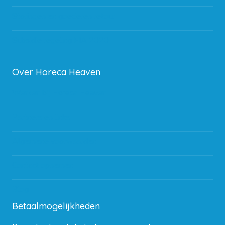
Storingen en goederen retour
Subsidie regeling EIA 2020
Over Horeca Heaven
Werken bij Horeca Heaven
Partners en links
Algemene voorwaarden
Contact opnemen
Blog
Betaalmogelijkheden