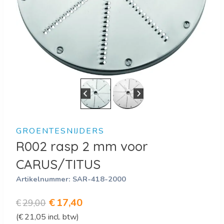
GROENTESNIJDERS
R002 rasp 2 mm voor
CARUS/TITUS
Artikelnummer:
SAR-418-2000
Oorspronkelijke
Huidige
€
17,40
€
29,00
(
€
21,05
incl. btw)
prijs
prijs