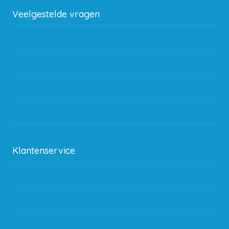
Veelgestelde vragen
Wat zijn de verzendkosten?
Gebruik van kortingscode
Hoeveel garantie zit er op producten?
Waar kan ik terecht met een opmerking, vraag of klacht?
Kan ik leasen?
Klantenservice
Betaalmethodes
Bestelling
Verzending & bezorging