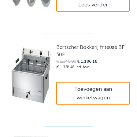
Lees verder
Bartscher Bakkerij friteuse BF
30E
Oorspronkelijke
Huidige
€
1.349,00
€
1.106,18
prijs
prijs
(
€
1.338,48
incl. btw)
was:
is:
€1.349,00.
€1.106,18.
Toevoegen aan
winkelwagen