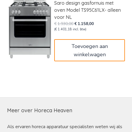
Saro design gasfornuis met
oven Model TS95C61LX- alleen
voor NL
Oorspronkelijke
Huidige
€
1.930,00
€
1.158,00
prijs
prijs
(
€
1.401,18
incl. btw)
was:
is:
€1.930,00.
€1.158,00.
Toevoegen aan
winkelwagen
Meer over Horeca Heaven
Als ervaren horeca apparatuur specialisten weten wij als