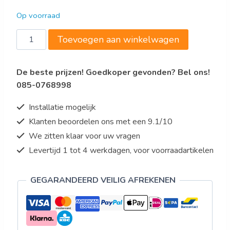
was:
is:
Op voorraad
€29,00.
€17,40.
R002
Toevoegen aan winkelwagen
rasp
2
De beste prijzen! Goedkoper gevonden? Bel ons!
mm
085-0768998
voor
CARUS/TITUS
Installatie mogelijk
aantal
Klanten beoordelen ons met een 9.1/10
We zitten klaar voor uw vragen
Levertijd 1 tot 4 werkdagen, voor voorraadartikelen
GEGARANDEERD VEILIG AFREKENEN