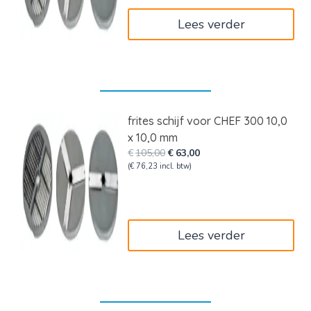
Lees verder
frites schijf voor CHEF 300 10,0
x 10,0 mm
Oorspronkelijke
Huidige
€
105,00
€
63,00
prijs
prijs
(
€
76,23
incl. btw)
was:
is:
€105,00.
€63,00.
Lees verder