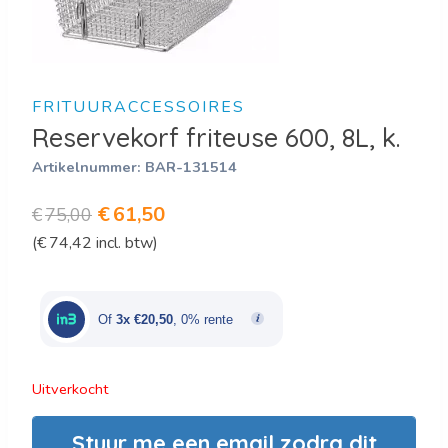
FRITUURACCESSOIRES
Reservekorf friteuse 600, 8L, k.
Artikelnummer:
BAR-131514
Oorspronkelijke
Huidige
€
61,50
€
75,00
(
€
74,42
incl. btw)
prijs
prijs
was:
is:
€75,00.
€61,50.
Of
3x €20,50
, 0% rente
Uitverkocht
Stuur me een email zodra dit