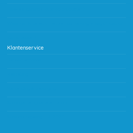
Hoeveel garantie zit er op producten?
Waar kan ik terecht met een opmerking, vraag of klacht?
Kan ik leasen?
Klantenservice
Betaalmethodes
Bestelling
Verzending & bezorging
Storingen en goederen retour
Subsidie regeling EIA 2020