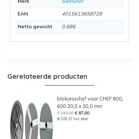
Merk
Bartscher
EAN
4015613658728
Netto gewicht
0.686
Gerelateerde producten
blokjesschijf voor CHEF 800,
600 20,0 x 20,0 mm
Oorspronkelijke
Huidige
€
145,00
€
87,00
prijs
prijs
(
€
105,27
incl. btw)
was:
is:
€145,00.
€87,00.