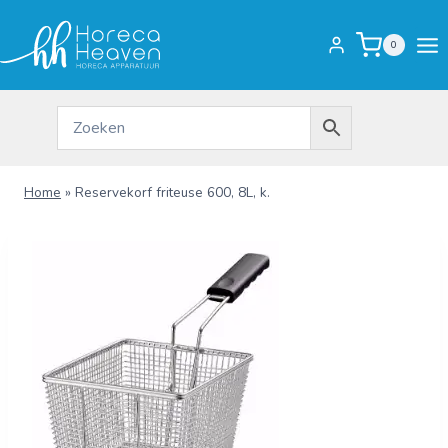
Doorgaan
naar
0
inhoud
Home
»
Reservekorf friteuse 600, 8L, k.