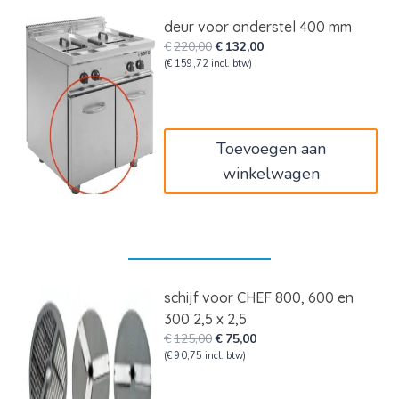
deur voor onderstel 400 mm
Oorspronkelijke
Huidige
€
220,00
€
132,00
prijs
prijs
(
€
159,72
incl. btw)
was:
is:
€220,00.
€132,00.
Toevoegen aan
winkelwagen
schijf voor CHEF 800, 600 en
300 2,5 x 2,5
Oorspronkelijke
Huidige
€
125,00
€
75,00
prijs
prijs
(
€
90,75
incl. btw)
was:
is:
€125,00.
€75,00.