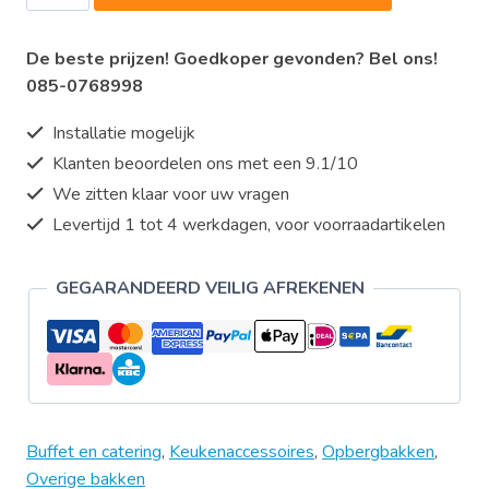
€21,95.
€20,41.
-
deksel
De beste prijzen! Goedkoper gevonden? Bel ons!
voedselcontainer
085-0768998
aantal
Installatie mogelijk
Klanten beoordelen ons met een 9.1/10
We zitten klaar voor uw vragen
Levertijd 1 tot 4 werkdagen, voor voorraadartikelen
GEGARANDEERD VEILIG AFREKENEN
Buffet en catering
,
Keukenaccessoires
,
Opbergbakken
,
Overige bakken