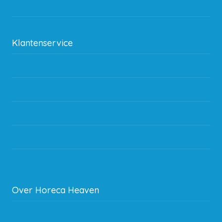
Waar kan ik terecht met een opmerking, vraag of klacht?
Kan ik leasen?
Klantenservice
Betaalmethodes
Bestelling
Verzending & bezorging
Storingen en goederen retour
Subsidie regeling EIA 2020
Over Horeca Heaven
Werken bij Horeca Heaven