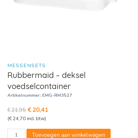
MESSENSETS
Rubbermaid – deksel
voedselcontainer
Artikelnummer:
EMG-RM3527
Oorspronkelijke
Huidige
€
20,41
€
21,95
(
€
24,70
incl. btw)
prijs
prijs
was:
is:
Rubbermaid
Toevoegen aan winkelwagen