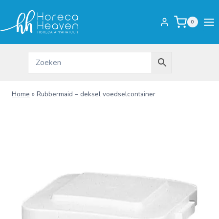
Doorgaan
naar
0
inhoud
Home
»
Rubbermaid – deksel voedselcontainer