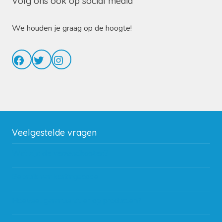
Volg ons ook op social media
We houden je graag op de hoogte!
Facebook
Twitter
Instagram
Veelgestelde vragen
Wat zijn de verzendkosten?
Gebruik van kortingscode
Hoeveel garantie zit er op producten?