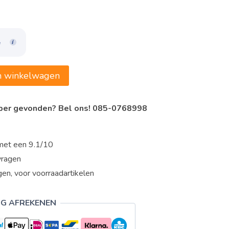
,47.
e
n winkelwagen
oper gevonden? Bel ons! 085-0768998
met een 9.1/10
vragen
en, voor voorraadartikelen
IG AFREKENEN