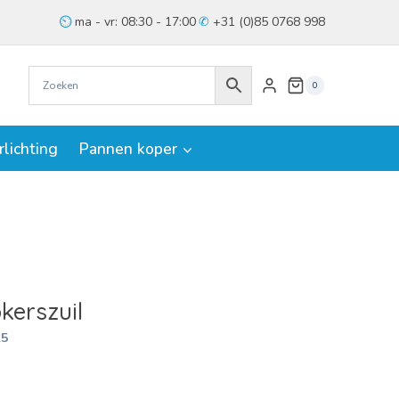
ma - vr: 08:30 - 17:00
+31 (0)85 0768 998
0
rlichting
Pannen koper
kerszuil
5
jke
ige