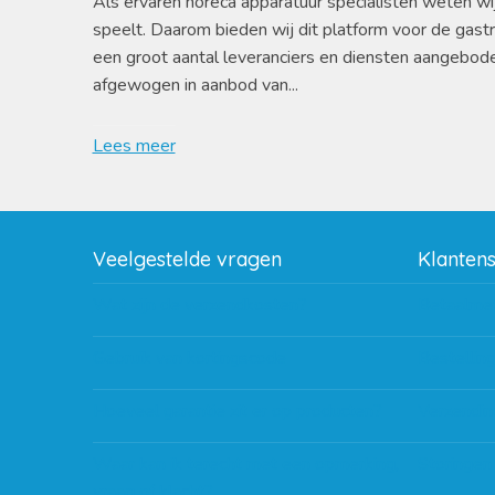
Als ervaren horeca apparatuur specialisten weten wi
speelt. Daarom bieden wij dit platform voor de gast
een groot aantal leveranciers en diensten aangebod
afgewogen in aanbod van...
Lees meer
Veelgestelde vragen
Klanten
Wat zijn de verzendkosten?
Betaalme
Gebruik van kortingscode
Bestellin
Hoeveel garantie zit er op producten?
Verzendin
Waar kan ik terecht met een opmerking,
Storingen
vraag of klacht?