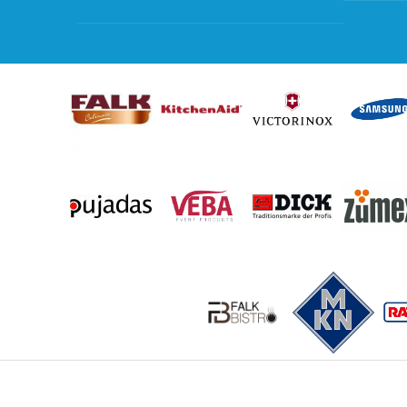
Subsidie 
Kan ik leasen?