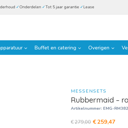
derhoud
Onderdelen
Tot 5 jaar garantie
Lease
pparatuur
Buffet en catering
Overigen
Ve
MESSENSETS
Rubbermaid – ro
Artikelnummer:
EMG-RM382
Oorspronkeli
Huid
€
259,47
€
279,00