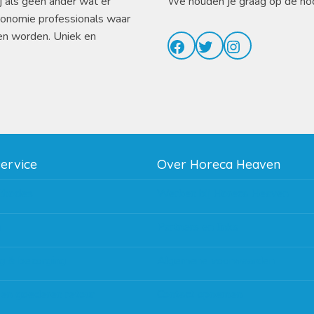
j als geen ander wat er
We houden je graag op de ho
ronomie professionals waar
en worden. Uniek en
Facebook
Twitter
Instagram
service
Over Horeca Heaven
thodes
Werken bij Horeca Heaven
g
Partners en links
g & bezorging
Algemene voorwaarden
 en goederen retour
Contact opnemen