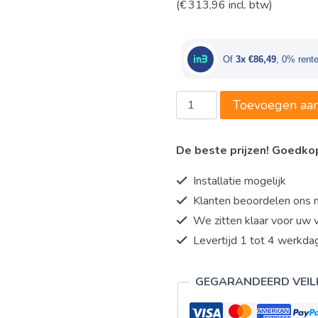
(
€
313,96
incl. btw)
prijs
prijs
was:
is:
€279,00.
€259
Of
3x €86,49
, 0% rent
Rubbermaid
Toevoegen aa
-
rokerszuil
De beste prijzen! Goedk
aantal
Installatie mogelijk
Klanten beoordelen ons 
We zitten klaar voor uw 
Levertijd 1 tot 4 werkdag
GEGARANDEERD VEIL