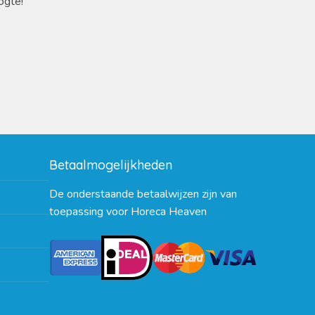
ogte!
Betaalmogelijkheden
De onderstaande betaalwijzen zijn van
toepassing voor Horeca Heaven