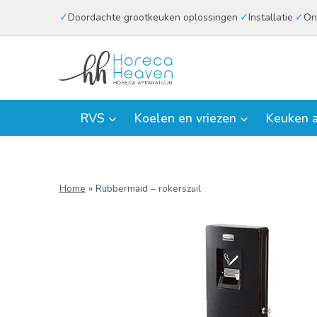
Doorgaan
Doordachte grootkeuken oplossingen
Installatie
On
naar
inhoud
RVS
Koelen en vriezen
Keuken a
Home
»
Rubbermaid – rokerszuil