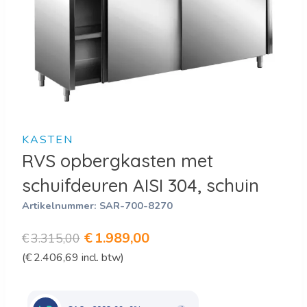
KASTEN
RVS opbergkasten met
schuifdeuren AISI 304, schuin
Artikelnummer:
SAR-700-8270
Oorspronkelijke
Huidige
€
1.989,00
€
3.315,00
(
€
2.406,69
incl. btw)
prijs
prijs
was:
is:
€3.315,00.
€1.989,00.