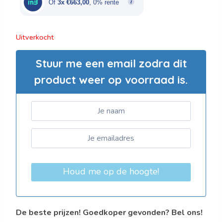
Of
3x €663,00
, 0% rente
Uitverkocht
Stuur me een email zodra dit
product weer op voorraad is.
Houd me op de hoogte!
De beste prijzen! Goedkoper gevonden? Bel ons!