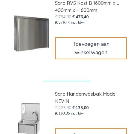
Saro RVS Kast B 1600mm x L
400mm x H 600mm
Oorspronkelijke
Huidige
€
794,00
€
476,40
prijs
prijs
(
€
576,44
incl. btw)
was:
is:
€794,00.
€476,40.
Toevoegen aan
winkelwagen
Saro Handenwasbak Model
KEVIN
Oorspronkelijke
Huidige
€
225,00
€
135,00
prijs
prijs
(
€
163,35
incl. btw)
was:
is:
€225,00.
€135,00.