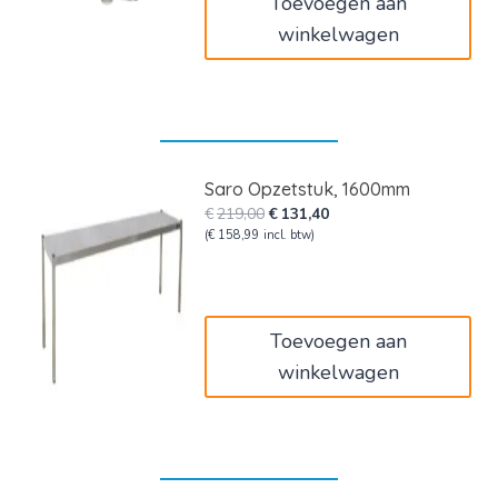
Toevoegen aan
winkelwagen
Saro Opzetstuk, 1600mm
Oorspronkelijke
Huidige
€
219,00
€
131,40
prijs
prijs
(
€
158,99
incl. btw)
was:
is:
€219,00.
€131,40.
Toevoegen aan
winkelwagen