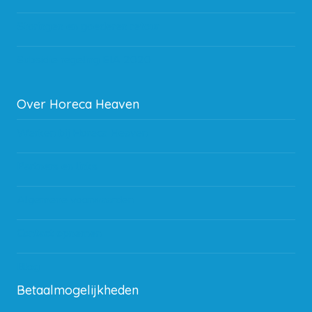
Storingen en goederen retour
Subsidie regeling EIA 2020
Over Horeca Heaven
Werken bij Horeca Heaven
Partners en links
Algemene voorwaarden
Contact opnemen
Blog
Betaalmogelijkheden