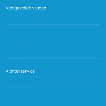
Veelgestelde vragen
Wat zijn de verzendkosten?
Gebruik van kortingscode
Hoeveel garantie zit er op producten?
Waar kan ik terecht met een opmerking, vraag of klacht?
Kan ik leasen?
Klantenservice
Betaalmethodes
Bestelling
Verzending & bezorging