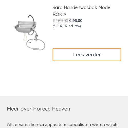
Saro Handenwasbak Model
ROKIA
Oorspronkelijke
Huidige
€
160,00
€
96,00
prijs
prijs
(
€
116,16
incl. btw)
was:
is:
€160,00.
€96,00.
Lees verder
Meer over Horeca Heaven
Als ervaren horeca apparatuur specialisten weten wij als