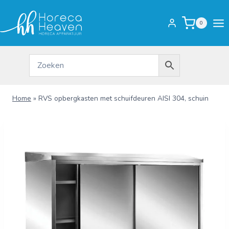
Doorgaan
naar
0
inhoud
Home
»
RVS opbergkasten met schuifdeuren AISI 304, schuin