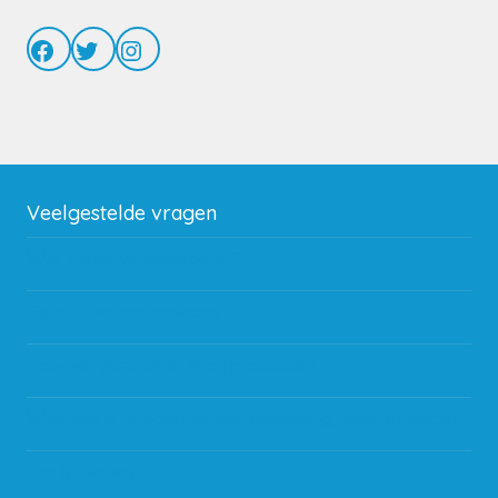
Facebook
Twitter
Instagram
Veelgestelde vragen
Wat zijn de verzendkosten?
Gebruik van kortingscode
Hoeveel garantie zit er op producten?
Waar kan ik terecht met een opmerking, vraag of klacht?
Kan ik leasen?