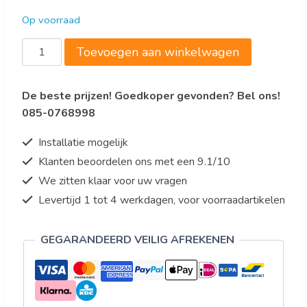
Op voorraad
RVS
Toevoegen aan winkelwagen
opbergkasten
met
De beste prijzen! Goedkoper gevonden? Bel ons!
schuifdeuren
085-0768998
AISI
430,
Installatie mogelijk
plat
Klanten beoordelen ons met een 9.1/10
d
We zitten klaar voor uw vragen
aantal
Levertijd 1 tot 4 werkdagen, voor voorraadartikelen
GEGARANDEERD VEILIG AFREKENEN