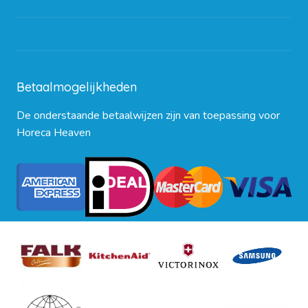
Contact opnemen
Blog
Betaalmogelijkheden
De onderstaande betaalwijzen zijn van toepassing voor
Horeca Heaven