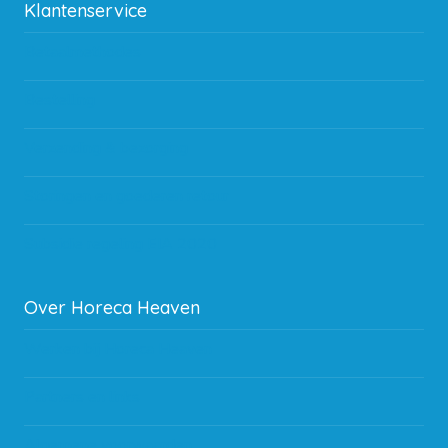
Klantenservice
Betaalmethodes
Bestelling
Verzending & bezorging
Storingen en goederen retour
Subsidie regeling EIA 2020
Over Horeca Heaven
Werken bij Horeca Heaven
Partners en links
Algemene voorwaarden