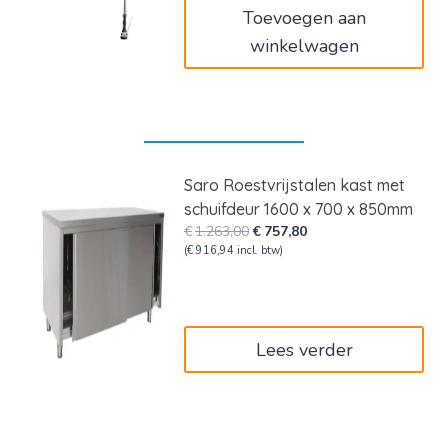
Toevoegen aan
winkelwagen
Saro Roestvrijstalen kast met
schuifdeur 1600 x 700 x 850mm
Oorspronkelijke
Huidige
€
1.263,00
€
757,80
prijs
prijs
(
€
916,94
incl. btw)
was:
is:
€1.263,00.
€757,80.
Lees verder