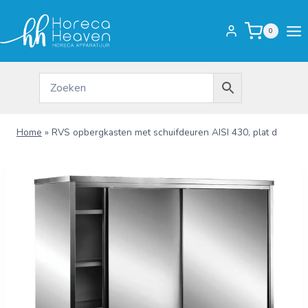
Doorgaan
naar
0
inhoud
Home
»
RVS opbergkasten met schuifdeuren AISI 430, plat d