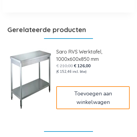
Gerelateerde producten
Saro RVS Werktafel,
1000x600x850 mm
Oorspronkelijke
Huidige
€
210,00
€
126,00
prijs
prijs
(
€
152,46
incl. btw)
was:
is:
€210,00.
€126,00.
Toevoegen aan
winkelwagen