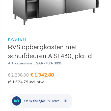
KASTEN
RVS opbergkasten met
schuifdeuren AISI 430, plat d
Artikelnummer:
SAR-700-8095
Oorspronkelijke
Huidige
€
1.342,80
€
2.238,00
(
€
1.624,79
incl. btw)
prijs
prijs
was:
is:
€2.238,00.
€1.342,80.
Of
3x €447,60
, 0% rente