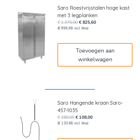
Saro Roestvrijstalen hoge kast
met 3 legplanken
Oorspronkelijke
Huidige
€
1.376,00
€
825,60
prijs
prijs
(
€
998,98
incl. btw)
was:
is:
€1.376,00.
€825,60.
Toevoegen aan
winkelwagen
Saro Hangende kraan Saro-
457-1035
Oorspronkelijke
Huidige
€
180,00
€
108,00
prijs
prijs
(
€
130,68
incl. btw)
was:
is:
€180,00.
€108,00.