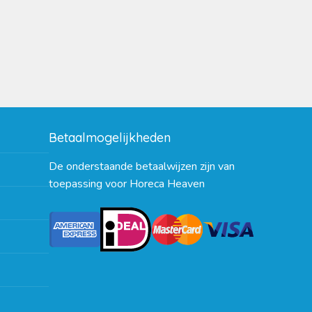
Betaalmogelijkheden
De onderstaande betaalwijzen zijn van
toepassing voor Horeca Heaven