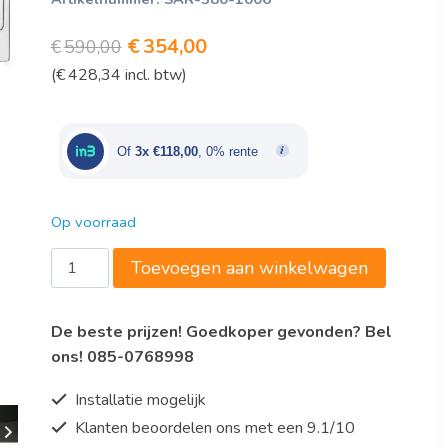
Oorspronkelijke
Huidige
€
354,00
€
590,00
(
€
428,34
incl. btw)
prijs
prijs
was:
is:
€590,00.
€354,00.
Of
3x €118,00
, 0% rente
Op voorraad
SAMSUNG
Toevoegen aan winkelwagen
Magnetron
Model
De beste prijzen! Goedkoper gevonden? Bel
CM1089A
ons! 085-0768998
aantal
Installatie mogelijk
Klanten beoordelen ons met een 9.1/10