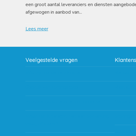
een groot aantal leveranciers en diensten aangebod
afgewogen in aanbod van...
Lees meer
Veelgestelde vragen
Klanten
Wat zijn de verzendkosten?
Betaalme
Gebruik van kortingscode
Bestellin
Hoeveel garantie zit er op producten?
Verzendin
Waar kan ik terecht met een opmerking,
Storingen
vraag of klacht?
Subsidie 