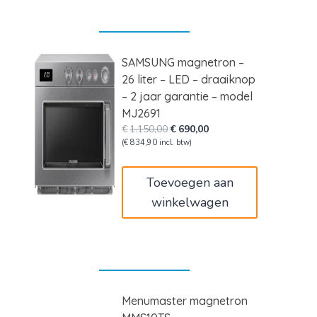
SAMSUNG magnetron –
26 liter – LED – draaiknop
– 2 jaar garantie – model
MJ2691
Oorspronkelijke
Huidige
€
1.150,00
€
690,00
prijs
prijs
(
€
834,90
incl. btw)
was:
is:
€1.150,00.
€690,00.
Toevoegen aan
winkelwagen
Menumaster magnetron