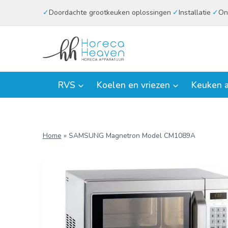
Doorgaan
Doordachte grootkeuken oplossingen
Installatie
On
naar
inhoud
RVS
Koelen en vriezen
Keuken a
Home
»
SAMSUNG Magnetron Model CM1089A