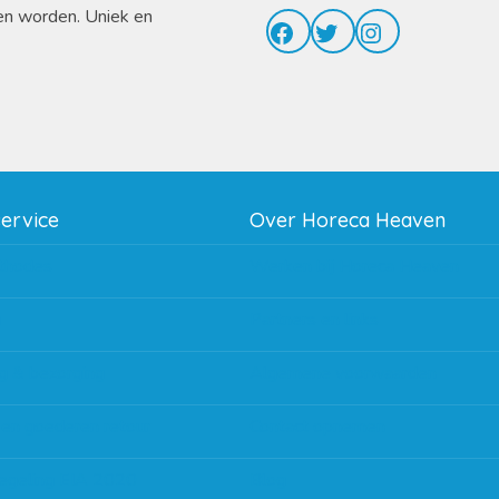
en worden. Uniek en
Facebook
Twitter
Instagram
service
Over Horeca Heaven
thodes
Werken bij Horeca Heaven
g
Partners en links
g & bezorging
Algemene voorwaarden
 en goederen retour
Contact opnemen
regeling EIA 2020
Blog