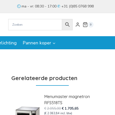
ma - vr: 08:30 - 17:00
+31 (0)85 0768 998
0
rlichting
Pannen koper
Gerelateerde producten
Menumaster magnetron
RFS518TS
Oorspronkelijke
Huidige
€
2.055,00
€
1.705,65
prijs
prijs
(
€
2.063,84
incl. btw)