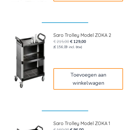
Saro Trolley Model ZOKA 2
Oorspronkelijke
Huidige
€
215,00
€
129,00
prijs
prijs
(
€
156,09
incl. btw)
was:
is:
€215,00.
€129,00.
Toevoegen aan
winkelwagen
Saro Trolley Model ZOKA 1
Oorspronkelijke
Huidige
€
160,00
€
96,00