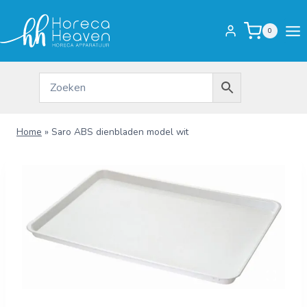
Doorgaan
naar
0
inhoud
Home
»
Saro ABS dienbladen model wit