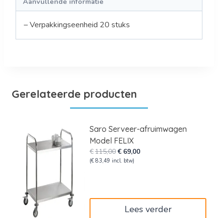
Aanvullende informatie
– Verpakkingseenheid 20 stuks
Gerelateerde producten
Saro Serveer-afruimwagen
Model FELIX
Oorspronkelijke
Huidige
€
115,00
€
69,00
prijs
prijs
(
€
83,49
incl. btw)
was:
is:
€115,00.
€69,00.
Lees verder