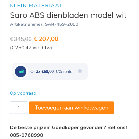
KLEIN MATERIAAL
Saro ABS dienbladen model wit
Artikelnummer:
SAR-459-2010
Oorspronkelijke
Huidige
€
207,00
€
345,00
(
€
250,47
incl. btw)
prijs
prijs
was:
is:
€345,00.
€207,00.
Of
3x €69,00
, 0% rente
Op voorraad
Saro
Toevoegen aan winkelwagen
ABS
dienbladen
De beste prijzen! Goedkoper gevonden? Bel ons!
model
085-0768998
wit