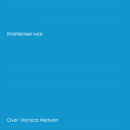
Waar kan ik terecht met een opmerking, vraag of klacht?
Kan ik leasen?
Klantenservice
Betaalmethodes
Bestelling
Verzending & bezorging
Storingen en goederen retour
Subsidie regeling EIA 2020
Over Horeca Heaven