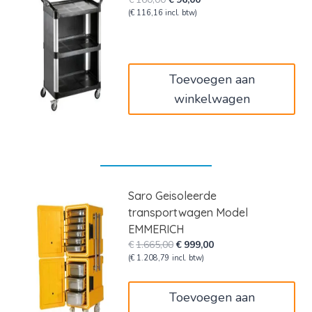
prijs
prijs
(
€
116,16
incl. btw)
was:
is:
€160,00.
€96,00.
Toevoegen aan
winkelwagen
Saro Geisoleerde
transportwagen Model
EMMERICH
Oorspronkelijke
Huidige
€
1.665,00
€
999,00
prijs
prijs
(
€
1.208,79
incl. btw)
was:
is:
€1.665,00.
€999,00.
Toevoegen aan