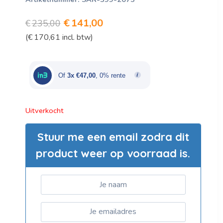
Oorspronkelijke
Huidige
€
141,00
€
235,00
(
€
170,61
incl. btw)
prijs
prijs
was:
is:
€235,00.
€141,00.
Of
3x €47,00
, 0% rente
Uitverkocht
Stuur me een email zodra dit
product weer op voorraad is.