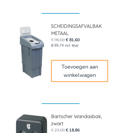
SCHEIDINGSAFVALBAK
METAAL
Oorspronkelijke
Huidige
€
96,00
€
81,60
prijs
prijs
(
€
98,74
incl. btw)
was:
is:
€96,00.
€81,60.
Toevoegen aan
winkelwagen
Bartscher Wandasbak,
zwart
Oorspronkelijke
Huidige
€
23,00
€
18,86