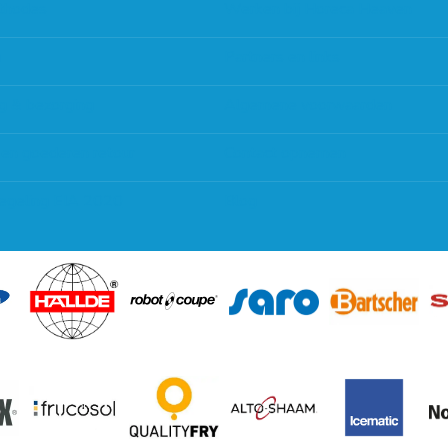
thodes
Werken bij Horeca Heaven
g
Partners en links
g & bezorging
Algemene voorwaarden
 en goederen retour
Contact opnemen
regeling EIA 2020
Blog