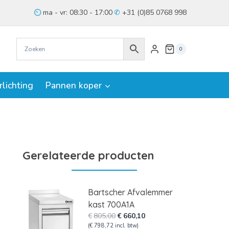
ma - vr: 08:30 - 17:00
+31 (0)85 0768 998
0
rlichting
Pannen koper
Gerelateerde producten
Bartscher Afvalemmer
kast 700A1A
Oorspronkelijke
Huidige
€
805,00
€
660,10
prijs
prijs
(
€
798,72
incl. btw)