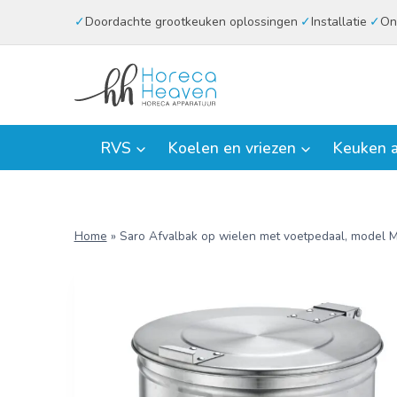
Doorgaan
Doordachte grootkeuken oplossingen
Installatie
On
naar
inhoud
RVS
Koelen en vriezen
Keuken a
Home
»
Saro Afvalbak op wielen met voetpedaal, model 