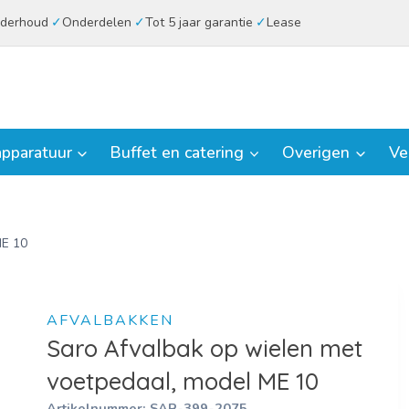
derhoud
Onderdelen
Tot 5 jaar garantie
Lease
pparatuur
Buffet en catering
Overigen
Ve
ME 10
AFVALBAKKEN
Saro Afvalbak op wielen met
voetpedaal, model ME 10
Artikelnummer:
SAR-399-2075