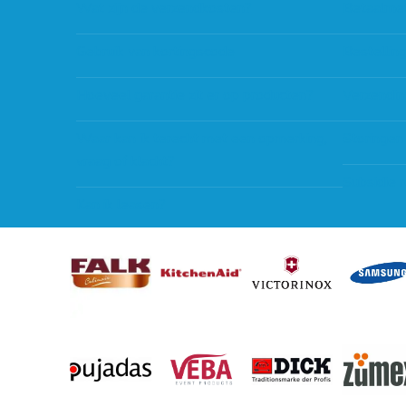
Wat zijn de verzendkosten?
Betaalme
Gebruik van kortingscode
Bestellin
Hoeveel garantie zit er op producten?
Verzendin
Waar kan ik terecht met een opmerking,
Storingen
vraag of klacht?
Subsidie 
Kan ik leasen?