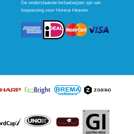
De onderstaande betaalwijzen zijn van
toepassing voor Horeca Heaven