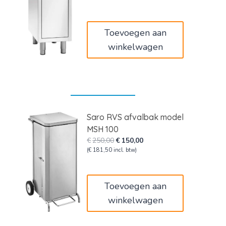
was:
is:
€805,00.
€660,10.
Toevoegen aan
winkelwagen
Saro RVS afvalbak model
MSH 100
Oorspronkelijke
Huidige
€
250,00
€
150,00
prijs
prijs
(
€
181,50
incl. btw)
was:
is:
€250,00.
€150,00.
Toevoegen aan
winkelwagen