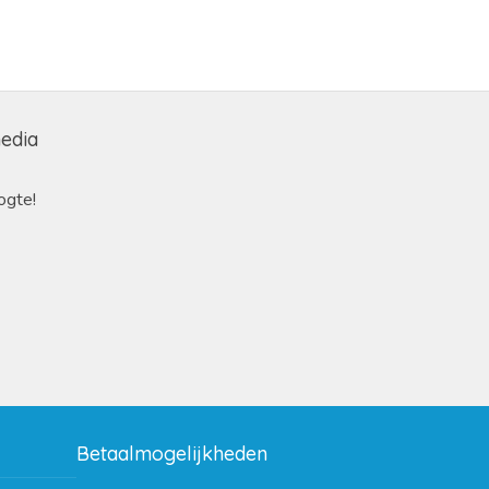
media
ogte!
Betaalmogelijkheden