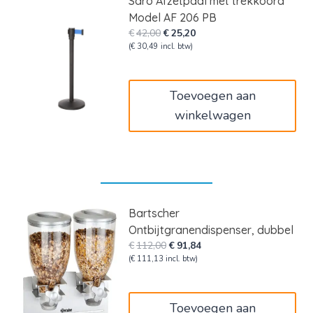
Saro Afzetpaal met trekkoord
Model AF 206 PB
Oorspronkelijke
Huidige
€
42,00
€
25,20
prijs
prijs
(
€
30,49
incl. btw)
was:
is:
€42,00.
€25,20.
Toevoegen aan
winkelwagen
Bartscher
Ontbijtgranendispenser, dubbel
Oorspronkelijke
Huidige
€
112,00
€
91,84
prijs
prijs
(
€
111,13
incl. btw)
was:
is:
€112,00.
€91,84.
Toevoegen aan