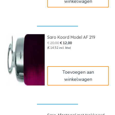
winkelwagen
Saro Koord Model AF 219
Oorspronkelijke
Huidige
€
20,00
€
12,00
prijs
prijs
(
€
14,52
incl. btw)
was:
is:
€20,00.
€12,00.
Toevoegen aan
winkelwagen