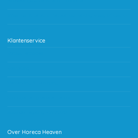
Hoeveel garantie zit er op producten?
Waar kan ik terecht met een opmerking, vraag of klacht?
Kan ik leasen?
Klantenservice
Betaalmethodes
Bestelling
Verzending & bezorging
Storingen en goederen retour
Subsidie regeling EIA 2020
Over Horeca Heaven