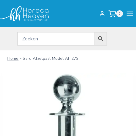
Doorgaan
naar
0
inhoud
Home
»
Saro Afzetpaal Model AF 279