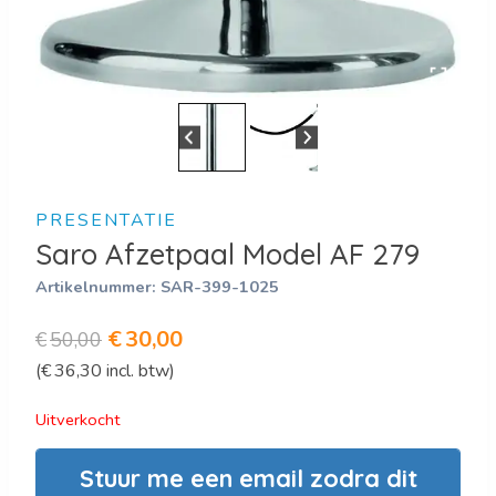
PRESENTATIE
Saro Afzetpaal Model AF 279
Artikelnummer:
SAR-399-1025
Oorspronkelijke
Huidige
€
30,00
€
50,00
(
€
36,30
incl. btw)
prijs
prijs
was:
is:
Uitverkocht
€50,00.
€30,00.
Stuur me een email zodra dit