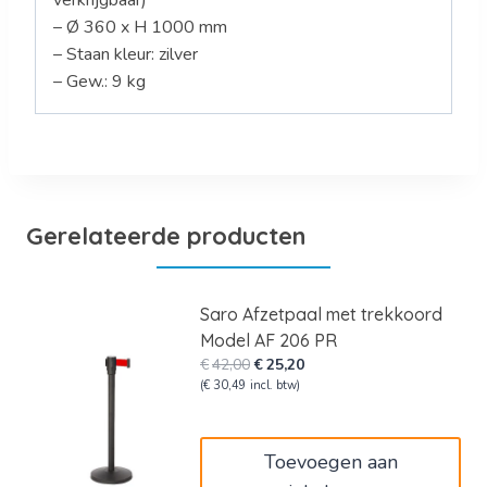
– Ø 360 x H 1000 mm
– Staan kleur: zilver
– Gew.: 9 kg
Gerelateerde producten
Saro Afzetpaal met trekkoord
Model AF 206 PR
Oorspronkelijke
Huidige
€
42,00
€
25,20
prijs
prijs
(
€
30,49
incl. btw)
was:
is:
€42,00.
€25,20.
Toevoegen aan