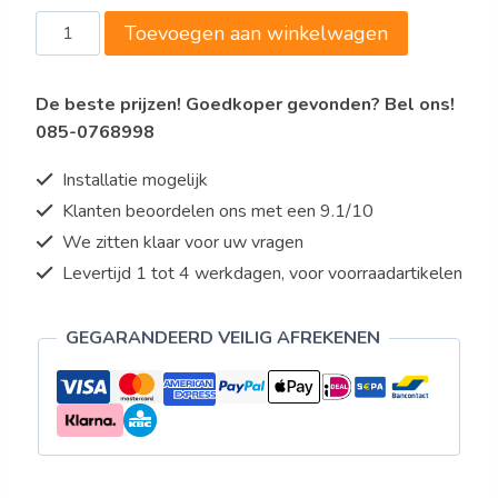
€57,00.
€34,20.
Saro
Toevoegen aan winkelwagen
AS010
snijschijf
De beste prijzen! Goedkoper gevonden? Bel ons!
10
085-0768998
mm
(aluminium)
Installatie mogelijk
aantal
Klanten beoordelen ons met een 9.1/10
We zitten klaar voor uw vragen
Levertijd 1 tot 4 werkdagen, voor voorraadartikelen
GEGARANDEERD VEILIG AFREKENEN