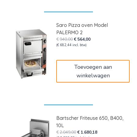
Saro Pizza oven Model
PALERMO 2
Oorspronkelijke
Huidige
€
940,00
€
564,00
prijs
prijs
(
€
682,44
incl. btw)
was:
is:
€940,00.
€564,00.
Toevoegen aan
winkelwagen
Bartscher Friteuse 650, B400,
10L
Oorspronkelijke
Huidige
€
2.049,00
€
1.680,18