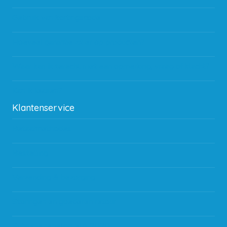
Gebruik van kortingscode
Hoeveel garantie zit er op producten?
Waar kan ik terecht met een opmerking, vraag of klacht?
Kan ik leasen?
Klantenservice
Betaalmethodes
Bestelling
Verzending & bezorging
Storingen en goederen retour
Subsidie regeling EIA 2020