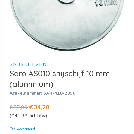
SNIJSCHIJVEN
Saro AS010 snijschijf 10 mm
(aluminium)
Artikelnummer:
SAR-418-2050
Oorspronkelijke
Huidige
€
34,20
€
57,00
(
€
41,38
incl. btw)
prijs
prijs
was:
is:
Op voorraad