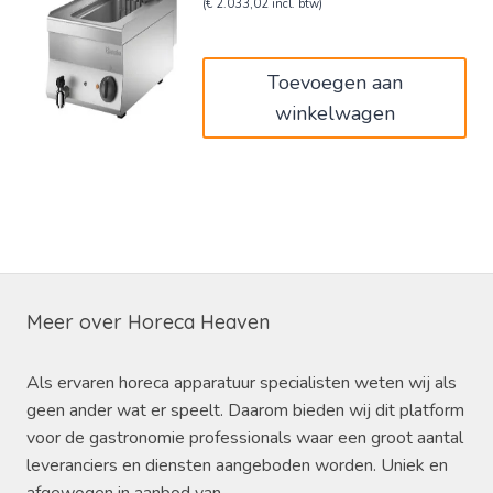
prijs
prijs
(
€
2.033,02
incl. btw)
was:
is:
€2.049,00.
€1.680,18.
Toevoegen aan
winkelwagen
Meer over Horeca Heaven
Als ervaren horeca apparatuur specialisten weten wij als
geen ander wat er speelt. Daarom bieden wij dit platform
voor de gastronomie professionals waar een groot aantal
leveranciers en diensten aangeboden worden. Uniek en