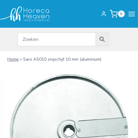
Doorgaan
naar
0
inhoud
Home
»
Saro AS010 snijschijf 10 mm (aluminium)