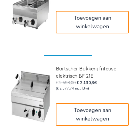
was:
is:
€3.349,00.
€2.746,18.
Toevoegen aan
winkelwagen
Bartscher Bakkerij friteuse
elektrisch BF 21E
Oorspronkelijke
Huidige
€
2.598,00
€
2.130,36
prijs
prijs
(
€
2.577,74
incl. btw)
was:
is:
€2.598,00.
€2.130,36.
Toevoegen aan
winkelwagen