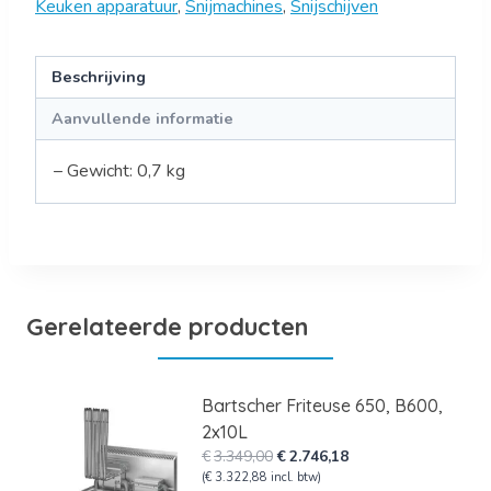
Keuken apparatuur
,
Snijmachines
,
Snijschijven
Beschrijving
Aanvullende informatie
– Gewicht: 0,7 kg
Gerelateerde producten
Bartscher Friteuse 650, B600,
2x10L
Oorspronkelijke
Huidige
€
3.349,00
€
2.746,18
prijs
prijs
(
€
3.322,88
incl. btw)