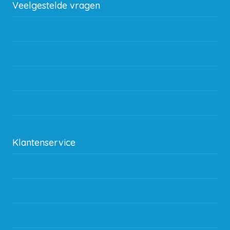
Veelgestelde vragen
Wat zijn de verzendkosten?
Gebruik van kortingscode
Hoeveel garantie zit er op producten?
Waar kan ik terecht met een opmerking, vraag of klacht?
Kan ik leasen?
Klantenservice
Betaalmethodes
Bestelling
Verzending & bezorging