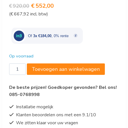
Oorspronkelijke
Huidige
€
552,00
€
920,00
(
€
667,92
incl. btw)
prijs
prijs
was:
is:
€920,00.
€552,00.
Of
3x €184,00
, 0% rente
Op voorraad
saro
Toevoegen aan winkelwagen
Bestekkast
/
De beste prijzen! Goedkoper gevonden? Bel ons!
servieskast
085-0768998
Model
BS
Installatie mogelijk
100
Klanten beoordelen ons met een 9.1/10
aantal
We zitten klaar voor uw vragen