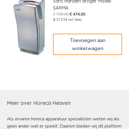
Saro Handen droger Model
SARMA
Oorspronkelijke
Huidige
€
790,00
€
474,00
prijs
prijs
(
€
573,54
incl. btw)
was:
is:
€790,00.
€474,00.
Toevoegen aan
winkelwagen
Meer over Horeca Heaven
Als ervaren horeca apparatuur specialisten weten wij als
geen ander wat er speelt. Daarom bieden wij dit platform