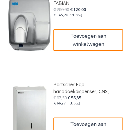
FABIAN
Oorspronkelijke
Huidige
€
200,00
€
120,00
prijs
prijs
(
€
145,20
incl. btw)
was:
is:
€200,00.
€120,00.
Toevoegen aan
winkelwagen
Bartscher Pap.
handdoekdispenser, CNS,
Oorspronkelijke
Huidige
€
67,50
€
55,35
prijs
prijs
(
€
66,97
incl. btw)
was:
is:
€67,50.
€55,35.
Toevoegen aan