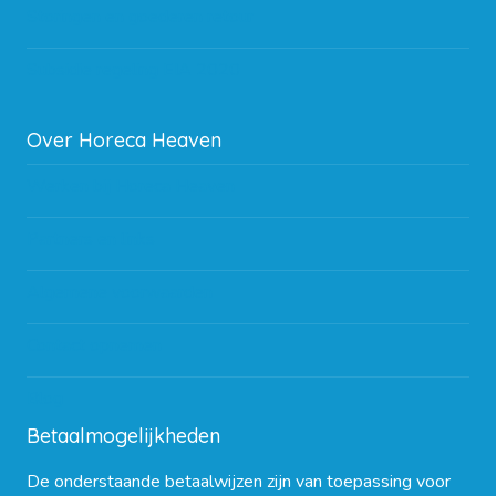
Storingen en goederen retour
Subsidie regeling EIA 2020
Over Horeca Heaven
Werken bij Horeca Heaven
Partners en links
Algemene voorwaarden
Contact opnemen
Blog
Betaalmogelijkheden
De onderstaande betaalwijzen zijn van toepassing voor