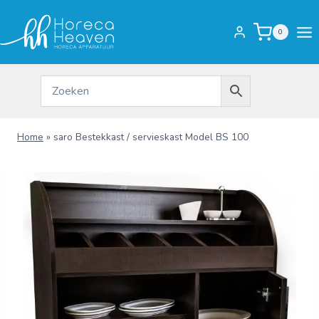
Doorgaan
naar
0
inhoud
Home
»
saro Bestekkast / servieskast Model BS 100