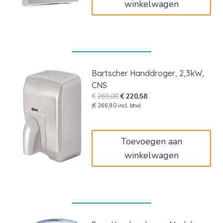
winkelwagen
Bartscher Handdroger, 2,3kW,
CNS
Oorspronkelijke
Huidige
€
269,00
€
220,58
prijs
prijs
(
€
266,90
incl. btw)
was:
is:
€269,00.
€220,58.
Toevoegen aan
winkelwagen