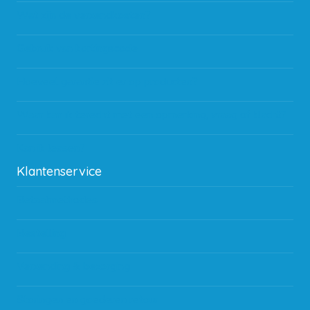
Wat zijn de verzendkosten?
Gebruik van kortingscode
Hoeveel garantie zit er op producten?
Waar kan ik terecht met een opmerking, vraag of klacht?
Kan ik leasen?
Klantenservice
Betaalmethodes
Bestelling
Verzending & bezorging
Storingen en goederen retour