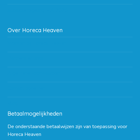
Subsidie regeling EIA 2020
Over Horeca Heaven
Werken bij Horeca Heaven
Partners en links
Algemene voorwaarden
Contact opnemen
Blog
Betaalmogelijkheden
De onderstaande betaalwijzen zijn van toepassing voor
Horeca Heaven