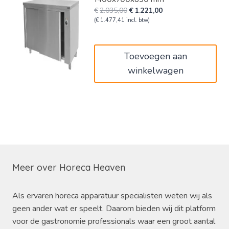
Oorspronkelijke
Huidige
€
2.035,00
€
1.221,00
prijs
prijs
(
€
1.477,41
incl. btw)
was:
is:
€2.035,00.
€1.221,00.
Toevoegen aan
winkelwagen
Meer over Horeca Heaven
Als ervaren horeca apparatuur specialisten weten wij als
geen ander wat er speelt. Daarom bieden wij dit platform
voor de gastronomie professionals waar een groot aantal