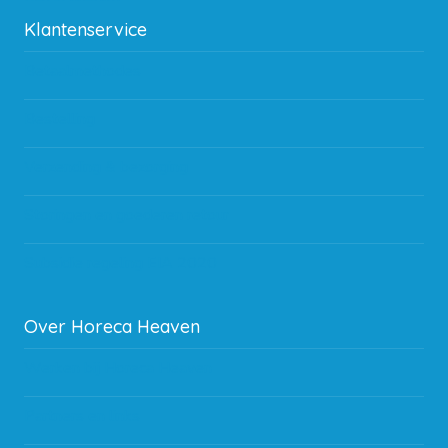
Klantenservice
Betaalmethodes
Bestelling
Verzending & bezorging
Storingen en goederen retour
Subsidie regeling EIA 2020
Over Horeca Heaven
Werken bij Horeca Heaven
Partners en links