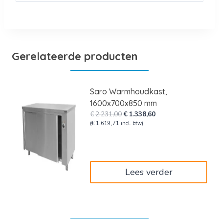
Gerelateerde producten
Saro Warmhoudkast,
1600x700x850 mm
Oorspronkelijke
Huidige
€
2.231,00
€
1.338,60
prijs
prijs
(
€
1.619,71
incl. btw)
was:
is:
€2.231,00.
€1.338,60.
Lees verder