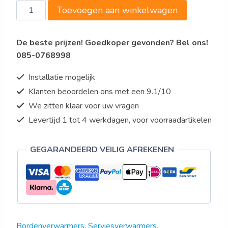
Saro
Toevoegen aan winkelwagen
Bordenwarmer
Model
De beste prijzen! Goedkoper gevonden? Bel ons!
SYLT
085-0768998
60
aantal
Installatie mogelijk
Klanten beoordelen ons met een 9.1/10
We zitten klaar voor uw vragen
Levertijd 1 tot 4 werkdagen, voor voorraadartikelen
GEGARANDEERD VEILIG AFREKENEN
Bordenverwarmers
,
Serviesverwarmers
,