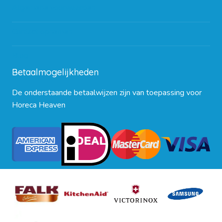
Algemene voorwaarden
Contact opnemen
Blog
Betaalmogelijkheden
De onderstaande betaalwijzen zijn van toepassing voor
Horeca Heaven