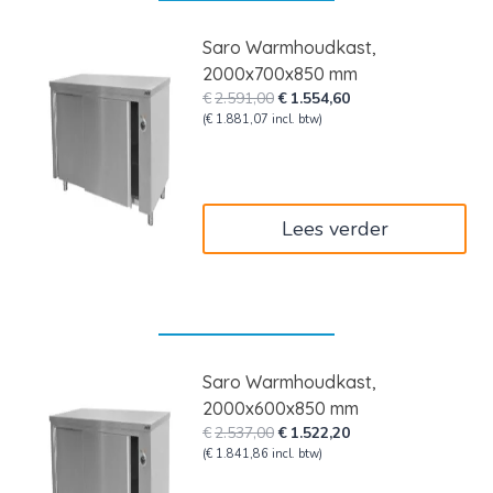
Saro Warmhoudkast,
2000x700x850 mm
Oorspronkelijke
Huidige
€
2.591,00
€
1.554,60
prijs
prijs
(
€
1.881,07
incl. btw)
was:
is:
€2.591,00.
€1.554,60.
Lees verder
Saro Warmhoudkast,
2000x600x850 mm
Oorspronkelijke
Huidige
€
2.537,00
€
1.522,20
prijs
prijs
(
€
1.841,86
incl. btw)
was:
is: