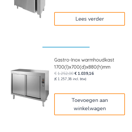
€2.537,00.
€1.522,20.
Lees verder
Gastro-Inox warmhoudkast
1700(l)x700(d)x880(h)mm
Oorspronkelijke
Huidige
€
1.252,00
€
1.039,16
prijs
prijs
(
€
1.257,38
incl. btw)
was:
is:
€1.252,00.
€1.039,16.
Toevoegen aan
winkelwagen