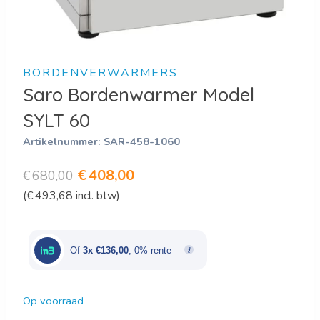
BORDENVERWARMERS
Saro Bordenwarmer Model
SYLT 60
Artikelnummer:
SAR-458-1060
Oorspronkelijke
Huidige
€
408,00
€
680,00
(
€
493,68
incl. btw)
prijs
prijs
was:
is:
€680,00.
€408,00.
Of
3x €136,00
, 0% rente
Op voorraad