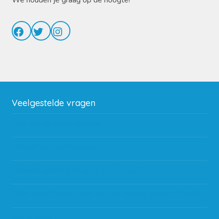
We houden je graag op de hoogte!
Facebook
Twitter
Instagram
Veelgestelde vragen
Wat zijn de verzendkosten?
Gebruik van kortingscode
Hoeveel garantie zit er op producten?
Waar kan ik terecht met een opmerking, vraag of klacht?
Kan ik leasen?