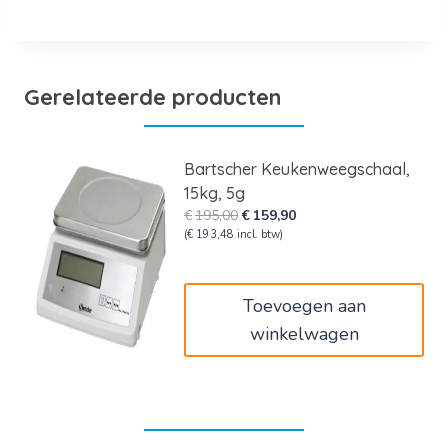
Gerelateerde producten
Bartscher Keukenweegschaal,
15kg, 5g
Oorspronkelijke
Huidige
€
195,00
€
159,90
prijs
prijs
(
€
193,48
incl. btw)
was:
is:
€195,00.
€159,90.
Toevoegen aan
winkelwagen