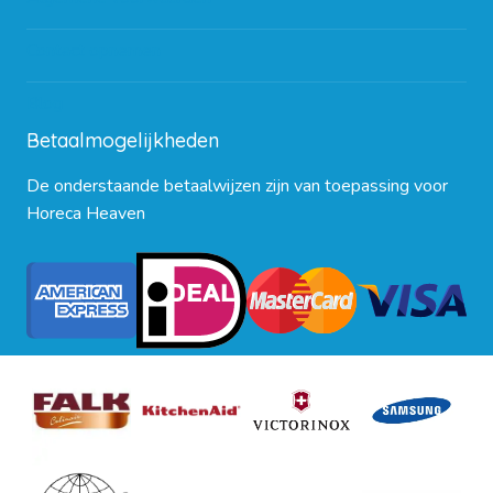
Contact opnemen
Blog
Betaalmogelijkheden
De onderstaande betaalwijzen zijn van toepassing voor
Horeca Heaven