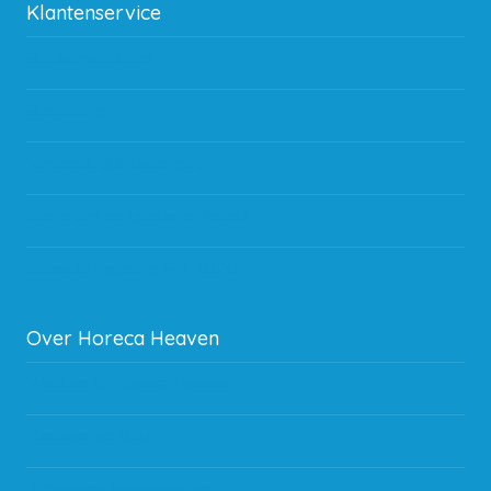
Klantenservice
Betaalmethodes
Bestelling
Verzending & bezorging
Storingen en goederen retour
Subsidie regeling EIA 2020
Over Horeca Heaven
Werken bij Horeca Heaven
Partners en links
Algemene voorwaarden