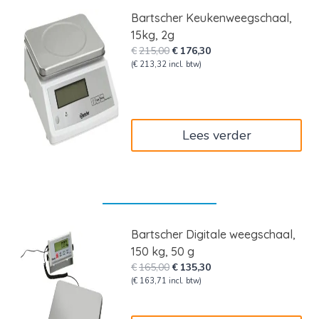
Bartscher Keukenweegschaal,
15kg, 2g
Oorspronkelijke
Huidige
€
215,00
€
176,30
prijs
prijs
(
€
213,32
incl. btw)
was:
is:
€215,00.
€176,30.
Lees verder
Bartscher Digitale weegschaal,
150 kg, 50 g
Oorspronkelijke
Huidige
€
165,00
€
135,30
prijs
prijs
(
€
163,71
incl. btw)
was:
is:
€165,00.
€135,30.