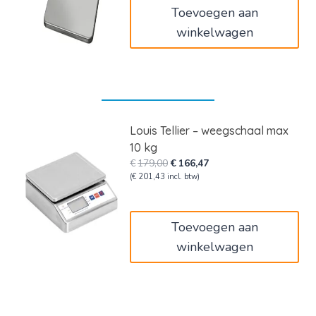
Toevoegen aan
winkelwagen
Louis Tellier – weegschaal max
10 kg
Oorspronkelijke
Huidige
€
179,00
€
166,47
prijs
prijs
(
€
201,43
incl. btw)
was:
is:
€179,00.
€166,47.
Toevoegen aan
winkelwagen