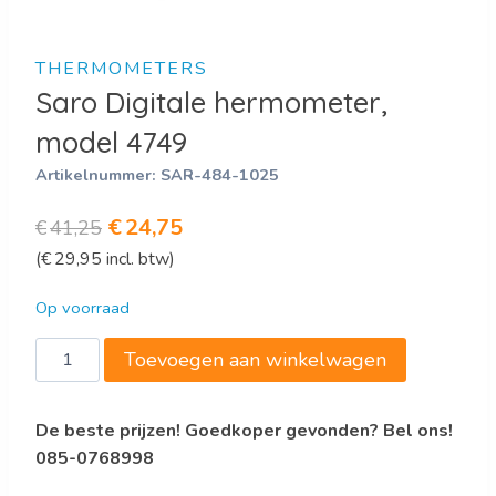
THERMOMETERS
Saro Digitale hermometer,
model 4749
Artikelnummer:
SAR-484-1025
Oorspronkelijke
Huidige
€
24,75
€
41,25
(
€
29,95
incl. btw)
prijs
prijs
was:
is:
Op voorraad
€41,25.
€24,75.
Saro
Toevoegen aan winkelwagen
Digitale
hermometer,
De beste prijzen! Goedkoper gevonden? Bel ons!
model
085-0768998
4749
aantal