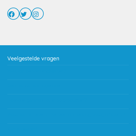
Facebook
Twitter
Instagram
Veelgestelde vragen
Wat zijn de verzendkosten?
Gebruik van kortingscode
Hoeveel garantie zit er op producten?
Waar kan ik terecht met een opmerking, vraag of klacht?
Kan ik leasen?