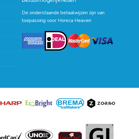
De onderstaande betaalwijzen zijn van
toepassing voor Horeca Heaven