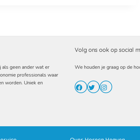
Volg ons ook op social 
j als geen ander wat er
We houden je graag op de ho
ronomie professionals waar
en worden. Uniek en
Facebook
Twitter
Instagram
service
Over Horeca Heaven