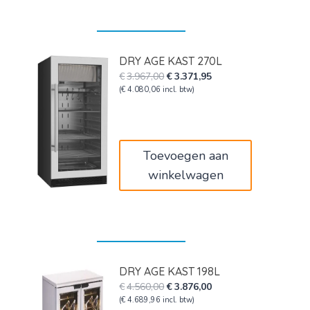
DRY AGE KAST 270L
Oorspronkelijke
Huidige
€
3.967,00
€
3.371,95
prijs
prijs
(
€
4.080,06
incl. btw)
was:
is:
€3.967,00.
€3.371,95.
Toevoegen aan
winkelwagen
DRY AGE KAST 198L
Oorspronkelijke
Huidige
€
4.560,00
€
3.876,00
prijs
prijs
(
€
4.689,96
incl. btw)