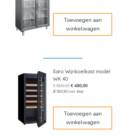
was:
is:
€3.060,00.
€1.836,00.
Toevoegen aan
winkelwagen
Saro Wijnkoelkast model
WK 40
Oorspronkelijke
Huidige
€
800,00
€
480,00
prijs
prijs
(
€
580,80
incl. btw)
was:
is:
€800,00.
€480,00.
Toevoegen aan
winkelwagen