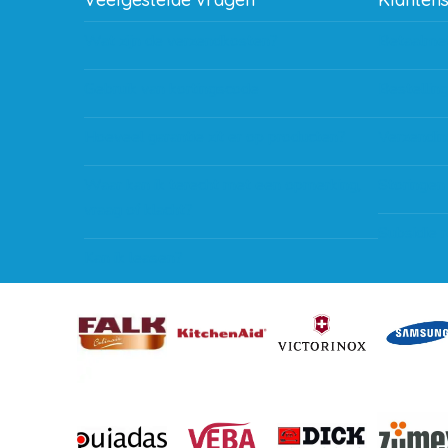
Wat zijn de verzendkosten?
Betaalme
Gebruik van kortingscode
Bestellin
Hoeveel garantie zit er op producten?
Verzendin
Waar kan ik terecht met een opmerking,
Storingen
vraag of klacht?
Subsidie 
Kan ik leasen?