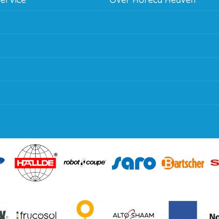
thodes
Werken bij Horeca Heaven
g
Partners en links
g & bezorging
Algemene voorwaarden
 en goederen retour
Contact opnemen
regeling EIA 2020
Blog