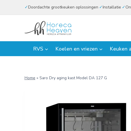
Doorgaan
Doordachte grootkeuken oplossingen
Installatie
On
naar
inhoud
RVS
Koelen en vriezen
Keuken a
Home
»
Saro Dry aging kast Model DA 127 G