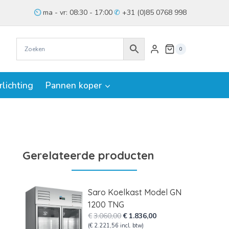
ma - vr: 08:30 - 17:00
+31 (0)85 0768 998
0
rlichting
Pannen koper
Gerelateerde producten
Saro Koelkast Model GN
1200 TNG
Oorspronkelijke
Huidige
€
3.060,00
€
1.836,00
prijs
prijs
(
€
2.221,56
incl. btw)