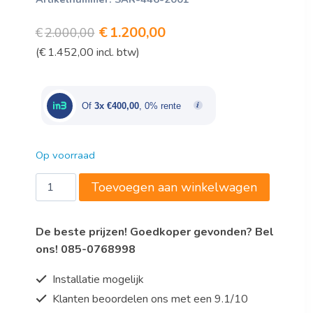
Oorspronkelijke
Huidige
€
1.200,00
€
2.000,00
(
€
1.452,00
incl. btw)
prijs
prijs
was:
is:
€2.000,00.
€1.200,00.
Of
3x €400,00
, 0% rente
Op voorraad
Saro
Toevoegen aan winkelwagen
Dry
aging
De beste prijzen! Goedkoper gevonden? Bel
kast
ons! 085-0768998
Model
DA
Installatie mogelijk
127
Klanten beoordelen ons met een 9.1/10
G