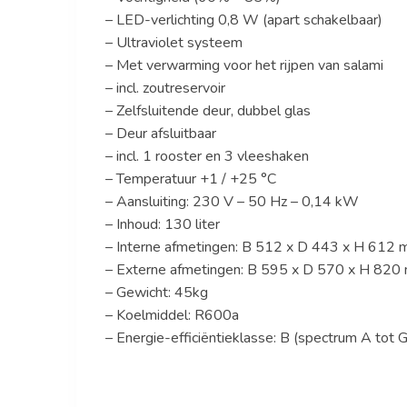
– LED-verlichting 0,8 W (apart schakelbaar)
– Ultraviolet systeem
– Met verwarming voor het rijpen van salami
– incl. zoutreservoir
– Zelfsluitende deur, dubbel glas
– Deur afsluitbaar
– incl. 1 rooster en 3 vleeshaken
– Temperatuur +1 / +25 °C
– Aansluiting: 230 V – 50 Hz – 0,14 kW
– Inhoud: 130 liter
– Interne afmetingen: B 512 x D 443 x H 612
– Externe afmetingen: B 595 x D 570 x H 820
– Gewicht: 45kg
– Koelmiddel: R600a
– Energie-efficiëntieklasse: B (spectrum A tot G