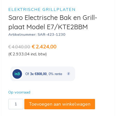
ELEKTRISCHE GRILLPLATEN
Saro Electrische Bak en Grill-
plaat Model E7/KTE2BBM
Artikelnummer:
SAR-423-1230
Oorspronkelijke
Huidige
€
2.424,00
€
4.040,00
(
€
2.933,04
incl. btw)
prijs
prijs
was:
is:
€4.040,00.
€2.424,00.
Of
3x €808,00
, 0% rente
Op voorraad
Saro
Toevoegen aan winkelwagen
Electrische
Bak