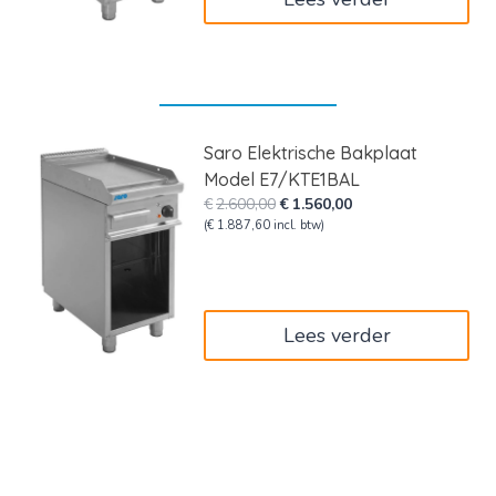
Saro Elektrische Bakplaat
Model E7/KTE1BAL
Oorspronkelijke
Huidige
€
2.600,00
€
1.560,00
prijs
prijs
(
€
1.887,60
incl. btw)
was:
is:
€2.600,00.
€1.560,00.
Lees verder