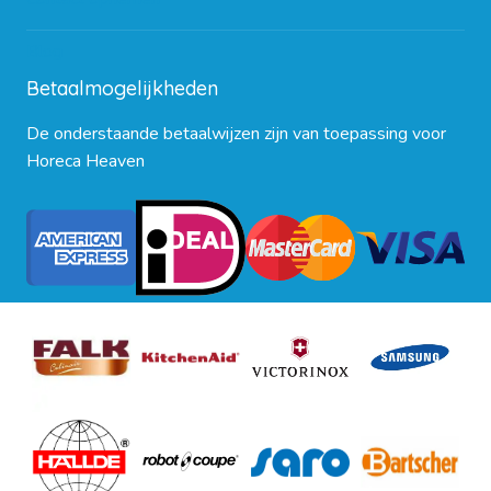
Blog
Betaalmogelijkheden
De onderstaande betaalwijzen zijn van toepassing voor
Horeca Heaven