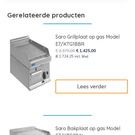
Gerelateerde producten
Saro Grillplaat op gas Model
E7/KTG1BBR
Oorspronkelijke
Huidige
€
2.375,00
€
1.425,00
prijs
prijs
(
€
1.724,25
incl. btw)
was:
is:
€2.375,00.
€1.425,00.
Lees verder
Saro Bakplaat op gas Model