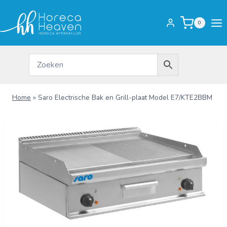
Doorgaan
naar
0
inhoud
Home
»
Saro Electrische Bak en Grill-plaat Model E7/KTE2BBM