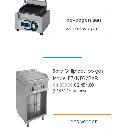
was:
is:
€270,00.
€162,00.
Toevoegen aan
winkelwagen
Saro Grillplaat, op gas
Model E7/KTG2BAR
Oorspronkelijke
Huidige
€
4.090,00
€
2.454,00
prijs
prijs
(
€
2.969,34
incl. btw)
was:
is:
€4.090,00.
€2.454,00.
Lees verder