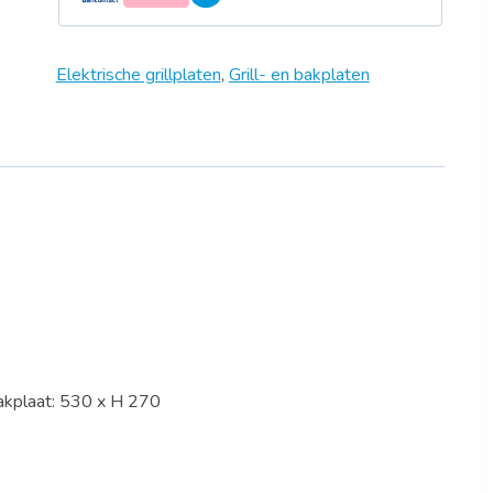
Elektrische grillplaten
,
Grill- en bakplaten
akplaat: 530 x H 270