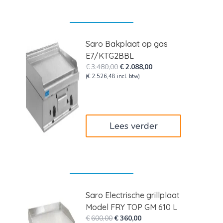
Saro Bakplaat op gas
E7/KTG2BBL
Oorspronkelijke
Huidige
€
3.480,00
€
2.088,00
prijs
prijs
(
€
2.526,48
incl. btw)
was:
is:
€3.480,00.
€2.088,00.
Lees verder
Saro Electrische grillplaat
Model FRY TOP GM 610 L
Oorspronkelijke
Huidige
€
600,00
€
360,00