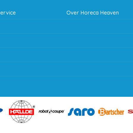
service
Over Horeca Heaven
thodes
Werken bij Horeca Heaven
g
Partners en links
g & bezorging
Algemene voorwaarden
 en goederen retour
Contact opnemen
regeling EIA 2020
Blog