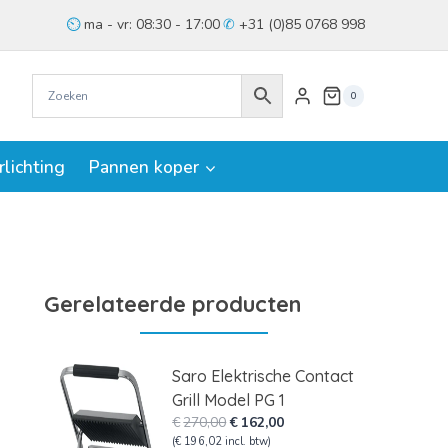
ma - vr: 08:30 - 17:00
+31 (0)85 0768 998
0
rlichting
Pannen koper
Gerelateerde producten
Saro Elektrische Contact
Grill Model PG 1
Oorspronkelijke
Huidige
€
270,00
€
162,00
prijs
prijs
(
€
196,02
incl. btw)