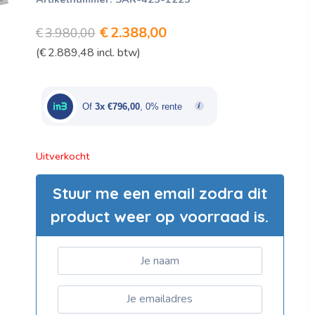
Oorspronkelijke
Huidige
€
2.388,00
€
3.980,00
(
€
2.889,48
incl. btw)
prijs
prijs
was:
is:
€3.980,00.
€2.388,00.
Of
3x €796,00
, 0% rente
Uitverkocht
Stuur me een email zodra dit
product weer op voorraad is.