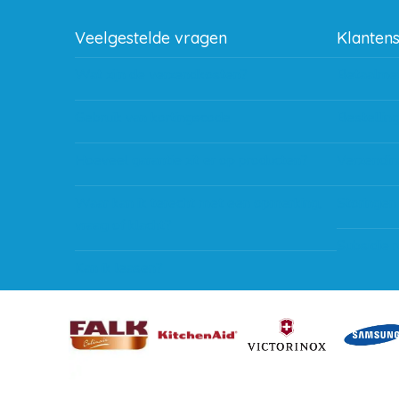
Veelgestelde vragen
Klanten
Wat zijn de verzendkosten?
Betaalme
Gebruik van kortingscode
Bestellin
Hoeveel garantie zit er op producten?
Verzendin
Waar kan ik terecht met een opmerking,
Storingen
vraag of klacht?
Subsidie 
Kan ik leasen?