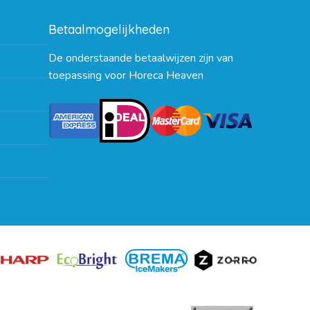
Betaalmogelijkheden
De onderstaande betaalwijzen zijn van
toepassing voor Horeca Heaven