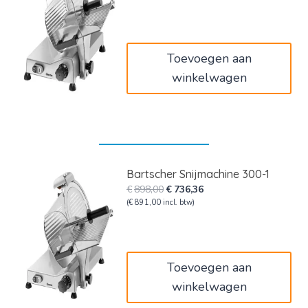
was:
is:
€529,00.
€433,78.
Toevoegen aan
winkelwagen
Bartscher Snijmachine 300-1
Oorspronkelijke
Huidige
€
898,00
€
736,36
prijs
prijs
(
€
891,00
incl. btw)
was:
is:
€898,00.
€736,36.
Toevoegen aan
winkelwagen