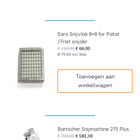
Saro Snijvlak 8×8 for Patat
/Friet snijder
Oorspronkelijke
Huidige
€
110,00
€
66,00
prijs
prijs
(
€
79,86
incl. btw)
was:
is:
€110,00.
€66,00.
Toevoegen aan
winkelwagen
Bartscher Snijmachine 275 Plus
Oorspronkelijke
Huidige
€
709,00
€
581,38