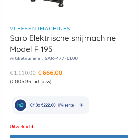
VLEESSNIJMACHINES
Saro Elektrische snijmachine
Model F 195
Artikelnummer:
SAR-477-1100
Oorspronkelijke
Huidige
€
666,00
€
1.110,00
(
€
805,86
incl. btw)
prijs
prijs
was:
is:
€1.110,00.
€666,00.
Of
3x €222,00
, 0% rente
Uitverkocht