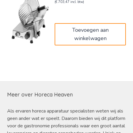
prijs
prijs
(
€
703,47
incl. btw)
was:
is:
€709,00.
€581,38.
Toevoegen aan
winkelwagen
Meer over Horeca Heaven
Als ervaren horeca apparatuur specialisten weten wij als
geen ander wat er speelt. Daarom bieden wij dit platform
voor de gastronomie professionals waar een groot aantal