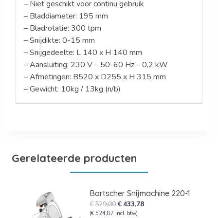
– Niet geschikt voor continu gebruik
– Bladdiameter: 195 mm
– Bladrotatie: 300 tpm
– Snijdikte: 0-15 mm
– Snijgedeelte: L 140 x H 140 mm
– Aansluiting: 230 V – 50-60 Hz – 0,2 kW
– Afmetingen: B520 x D255 x H 315 mm
– Gewicht: 10kg / 13kg (n/b)
Gerelateerde producten
Bartscher Snijmachine 220-1
Oorspronkelijke
Huidige
€
529,00
€
433,78
prijs
prijs
(
€
524,87
incl. btw)