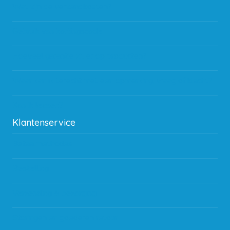
Wat zijn de verzendkosten?
Gebruik van kortingscode
Hoeveel garantie zit er op producten?
Waar kan ik terecht met een opmerking, vraag of klacht?
Kan ik leasen?
Klantenservice
Betaalmethodes
Bestelling
Verzending & bezorging
Storingen en goederen retour