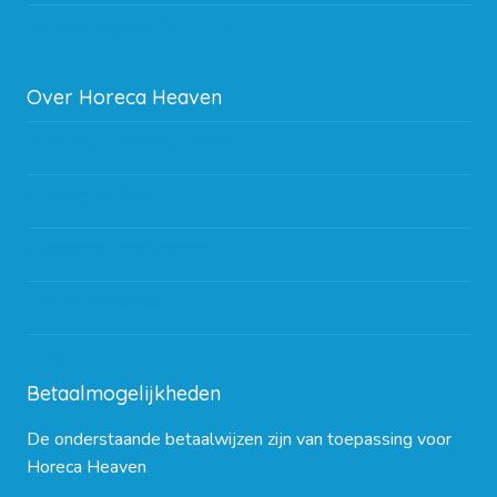
Subsidie regeling EIA 2020
Over Horeca Heaven
Werken bij Horeca Heaven
Partners en links
Algemene voorwaarden
Contact opnemen
Blog
Betaalmogelijkheden
De onderstaande betaalwijzen zijn van toepassing voor
Horeca Heaven