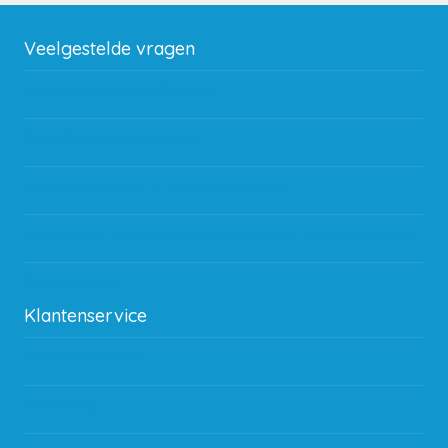
Veelgestelde vragen
Wat zijn de verzendkosten?
Gebruik van kortingscode
Hoeveel garantie zit er op producten?
Waar kan ik terecht met een opmerking, vraag of klacht?
Kan ik leasen?
Klantenservice
Betaalmethodes
Bestelling