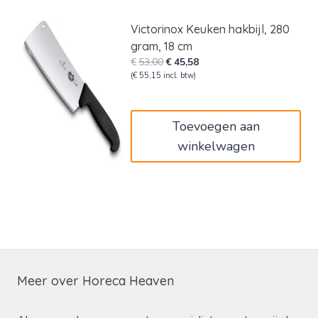
Victorinox Keuken hakbijl, 280
gram, 18 cm
Oorspronkelijke
Huidige
€
53,00
€
45,58
prijs
prijs
(
€
55,15
incl. btw)
was:
is:
€53,00.
€45,58.
Toevoegen aan
winkelwagen
Meer over Horeca Heaven