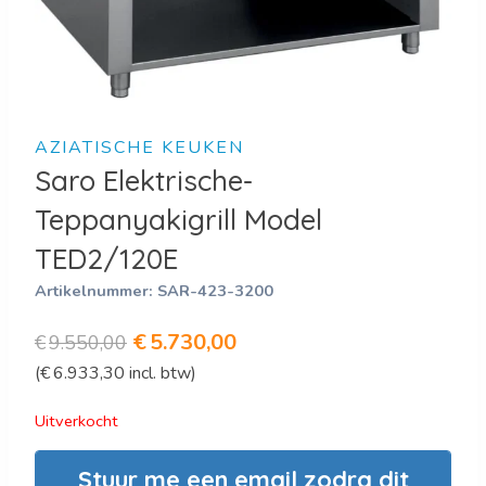
AZIATISCHE KEUKEN
Saro Elektrische-
Teppanyakigrill Model
TED2/120E
Artikelnummer:
SAR-423-3200
Oorspronkelijke
Huidige
€
5.730,00
€
9.550,00
(
€
6.933,30
incl. btw)
prijs
prijs
was:
is:
Uitverkocht
€9.550,00.
€5.730,00.
Stuur me een email zodra dit