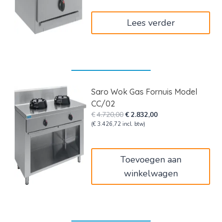
Lees verder
Saro Wok Gas Fornuis Model
CC/02
Oorspronkelijke
Huidige
€
4.720,00
€
2.832,00
prijs
prijs
(
€
3.426,72
incl. btw)
was:
is:
€4.720,00.
€2.832,00.
Toevoegen aan
winkelwagen