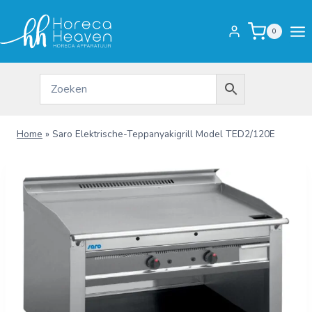
Doorgaan
naar
0
inhoud
Home
»
Saro Elektrische-Teppanyakigrill Model TED2/120E