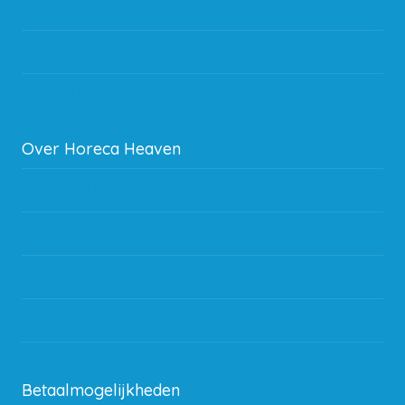
Verzending & bezorging
Storingen en goederen retour
Subsidie regeling EIA 2020
Over Horeca Heaven
Werken bij Horeca Heaven
Partners en links
Algemene voorwaarden
Contact opnemen
Blog
Betaalmogelijkheden