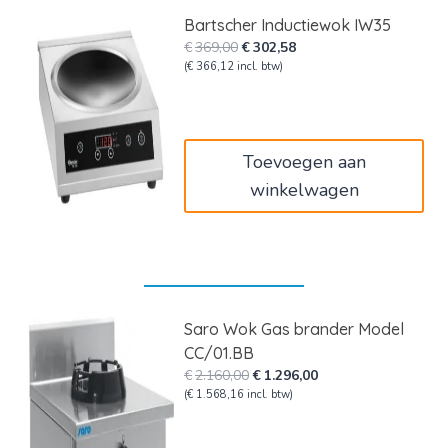
Bartscher Inductiewok IW35
Oorspronkelijke
Huidige
€
369,00
€
302,58
prijs
prijs
(
€
366,12
incl. btw)
was:
is:
€369,00.
€302,58.
Toevoegen aan
winkelwagen
Saro Wok Gas brander Model
CC/01.BB
Oorspronkelijke
Huidige
€
2.160,00
€
1.296,00
prijs
prijs
(
€
1.568,16
incl. btw)
was:
is:
€2.160,00.
€1.296,00.