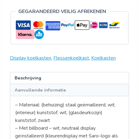
Model
GTK
GEGARANDEERD VEILIG AFREKENEN
382
aantal
Display koelkasten
,
Flessenkoelkast
,
Koelkasten
Beschrijving
Aanvullende informatie
– Materiaal: (behuizing) staal geëmailleerd, wit;
(interieur) kunststof, wit; (glasdeurkozijn)
kunststof, zwart
– Met billboard – wit, neutraal display
geïnstalleerd (kleurendisplay met Saro-logo als