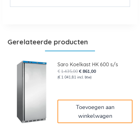
Gerelateerde producten
Saro Koelkast HK 600 s/s
Oorspronkelijke
Huidige
€
1.435,00
€
861,00
prijs
prijs
(
€
1.041,81
incl. btw)
was:
is:
€1.435,00.
€861,00.
Toevoegen aan
winkelwagen