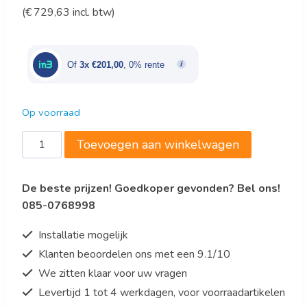
(
€
729,63
incl. btw)
prijs
prijs
was:
is:
€1.005,00.
€603,00.
Of
3x €201,00
, 0% rente
Op voorraad
Saro
Toevoegen aan winkelwagen
Flessenkoelkast
-
De beste prijzen! Goedkoper gevonden? Bel ons!
glasdeur
085-0768998
-
reclame
Installatie mogelijk
balk
Klanten beoordelen ons met een 9.1/10
-
We zitten klaar voor uw vragen
LED
-
Levertijd 1 tot 4 werkdagen, voor voorraadartikelen