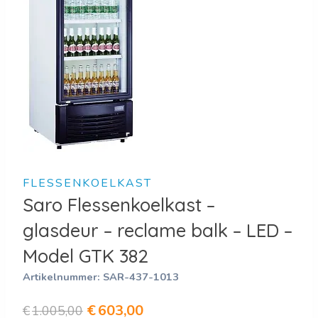
FLESSENKOELKAST
Saro Flessenkoelkast –
glasdeur – reclame balk – LED –
Model GTK 382
Artikelnummer:
SAR-437-1013
Oorspronkelijke
Huidige
€
603,00
€
1.005,00