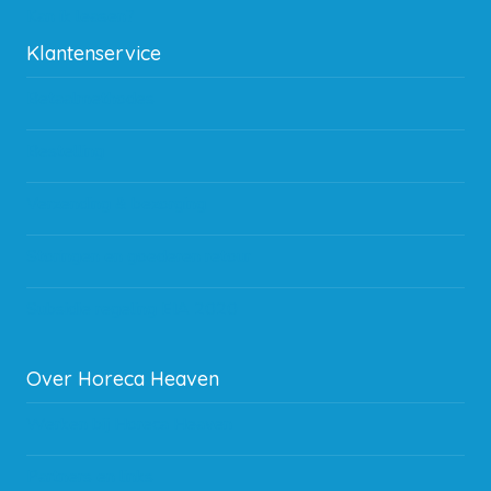
Kan ik leasen?
Klantenservice
Betaalmethodes
Bestelling
Verzending & bezorging
Storingen en goederen retour
Subsidie regeling EIA 2020
Over Horeca Heaven
Werken bij Horeca Heaven
Partners en links