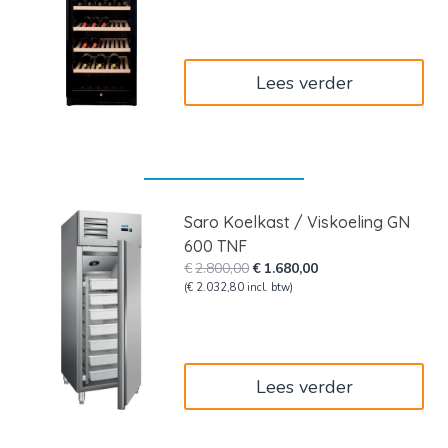
was:
is:
€2.050,00.
€1.230,00.
Lees verder
Saro Koelkast / Viskoeling GN
600 TNF
Oorspronkelijke
Huidige
€
2.800,00
€
1.680,00
prijs
prijs
(
€
2.032,80
incl. btw)
was:
is:
€2.800,00.
€1.680,00.
Lees verder