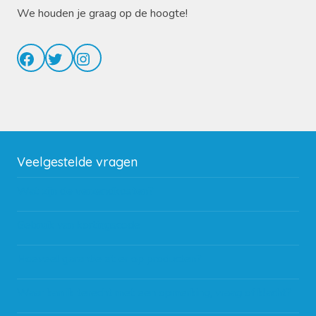
We houden je graag op de hoogte!
Facebook
Twitter
Instagram
Veelgestelde vragen
Wat zijn de verzendkosten?
Gebruik van kortingscode
Hoeveel garantie zit er op producten?
Waar kan ik terecht met een opmerking, vraag of klacht?