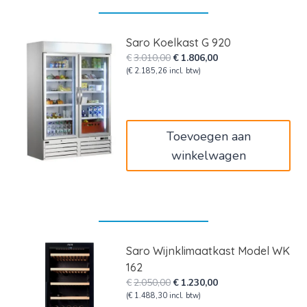
Saro Koelkast G 920
Oorspronkelijke
Huidige
€
3.010,00
€
1.806,00
prijs
prijs
(
€
2.185,26
incl. btw)
was:
is:
€3.010,00.
€1.806,00.
Toevoegen aan
winkelwagen
Saro Wijnklimaatkast Model WK
162
Oorspronkelijke
Huidige
€
2.050,00
€
1.230,00
prijs
prijs
(
€
1.488,30
incl. btw)