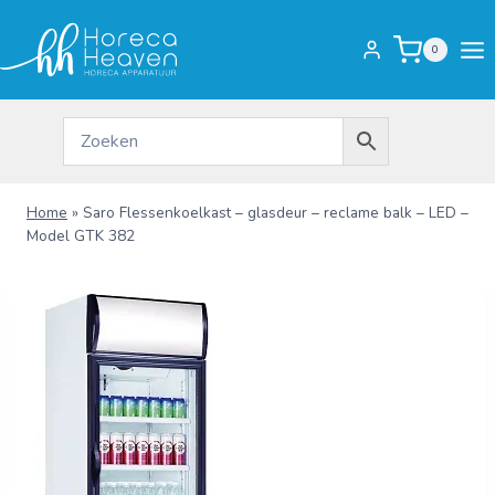
Doorgaan
naar
0
inhoud
Home
»
Saro Flessenkoelkast – glasdeur – reclame balk – LED –
Model GTK 382