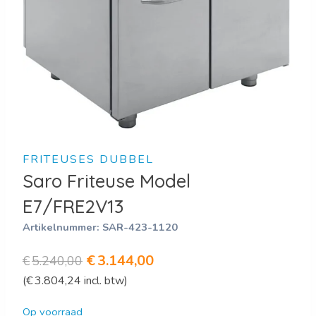
FRITEUSES DUBBEL
Saro Friteuse Model
E7/FRE2V13
Artikelnummer:
SAR-423-1120
Oorspronkelijke
Huidige
€
3.144,00
€
5.240,00
(
€
3.804,24
incl. btw)
prijs
prijs
was:
is:
Op voorraad