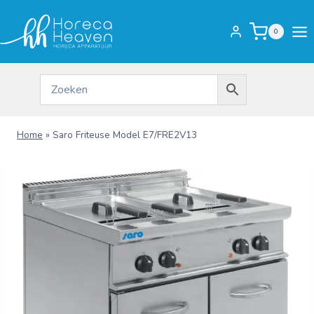
Doorgaan
naar
0
inhoud
Home
»
Saro Friteuse Model E7/FRE2V13