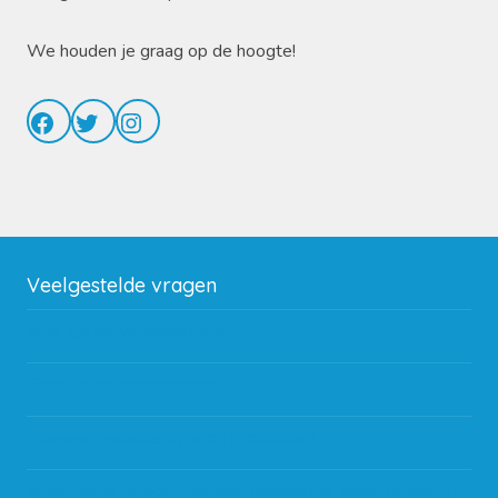
We houden je graag op de hoogte!
Facebook
Twitter
Instagram
Veelgestelde vragen
Wat zijn de verzendkosten?
Gebruik van kortingscode
Hoeveel garantie zit er op producten?
Waar kan ik terecht met een opmerking, vraag of klacht?