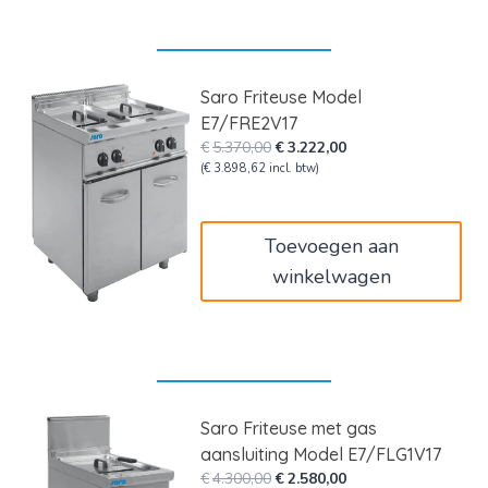
Saro Friteuse Model
E7/FRE2V17
Oorspronkelijke
Huidige
€
5.370,00
€
3.222,00
prijs
prijs
(
€
3.898,62
incl. btw)
was:
is:
€5.370,00.
€3.222,00.
Toevoegen aan
winkelwagen
Saro Friteuse met gas
aansluiting Model E7/FLG1V17
Oorspronkelijke
Huidige
€
4.300,00
€
2.580,00