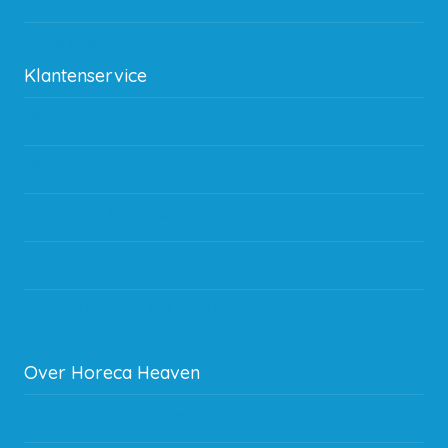
Kan ik leasen?
Klantenservice
Betaalmethodes
Bestelling
Verzending & bezorging
Storingen en goederen retour
Subsidie regeling EIA 2020
Over Horeca Heaven
Werken bij Horeca Heaven