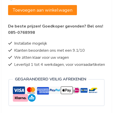
€5.240,00.
€3.144,00.
Saro
Toevoegen aan winkelwagen
Friteuse
Model
De beste prijzen! Goedkoper gevonden? Bel ons!
E7/FRE2V13
085-0768998
aantal
Installatie mogelijk
Klanten beoordelen ons met een 9.1/10
We zitten klaar voor uw vragen
Levertijd 1 tot 4 werkdagen, voor voorraadartikelen
GEGARANDEERD VEILIG AFREKENEN