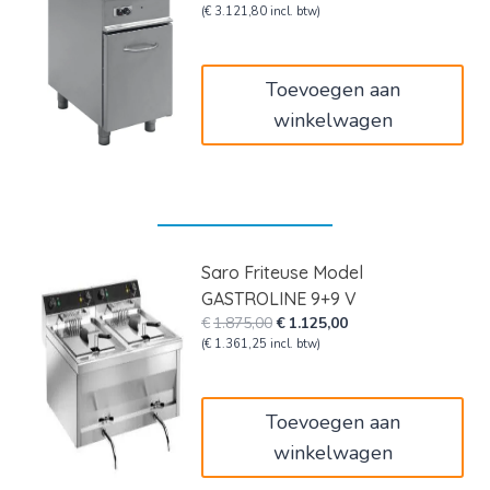
prijs
prijs
(
€
3.121,80
incl. btw)
was:
is:
€4.300,00.
€2.580,00.
Toevoegen aan
winkelwagen
Saro Friteuse Model
GASTROLINE 9+9 V
Oorspronkelijke
Huidige
€
1.875,00
€
1.125,00
prijs
prijs
(
€
1.361,25
incl. btw)
was:
is:
€1.875,00.
€1.125,00.
Toevoegen aan
winkelwagen