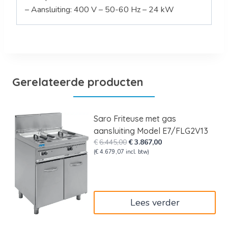
– Aansluiting: 400 V – 50-60 Hz – 24 kW
Gerelateerde producten
Saro Friteuse met gas
aansluiting Model E7/FLG2V13
Oorspronkelijke
Huidige
€
6.445,00
€
3.867,00
prijs
prijs
(
€
4.679,07
incl. btw)
was:
is:
€6.445,00.
€3.867,00.
Lees verder