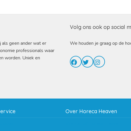
Volg ons ook op social 
j als geen ander wat er
We houden je graag op de ho
ronomie professionals waar
en worden. Uniek en
Facebook
Twitter
Instagram
service
Over Horeca Heaven
thodes
Werken bij Horeca Heaven