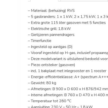
– Materiaal: (behuizing) RVS
– 5 gasbranders: 1 x 1 kW, 2 x 1,75 kW, 1 x 
– Extra grote 115 liter gasoven met 5 functies
– Elektrische grill: 1,8 kW
– Gietijzeren pannendragers
– Timerfunctie
– Ingesteld op aardgas (D)
– Vooraf ingesteld op H-gas, inclusief propaans
– Deze modelvariant is uitsluitend bedoeld voor
– Piezo ontsteker (gasoven)
– incl. 1 bakplaat met inlegrooster en 1 rooster
– Energie-efficiëntieklasse: A+ (spectrum A+++
– Gewicht: 80 kg
– Afmetingen: B 900 x D 600 x H 876/942 m
– Interne afmetingen: B 760 x D 470 x H 400
– Temperatuur tot 280 °C
– Aansluiting: 230 V – 50 Hz – 1,8 kW