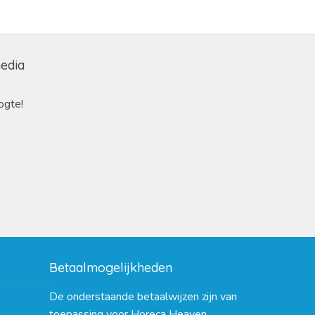
media
ogte!
Betaalmogelijkheden
De onderstaande betaalwijzen zijn van
toepassing voor Horeca Heaven