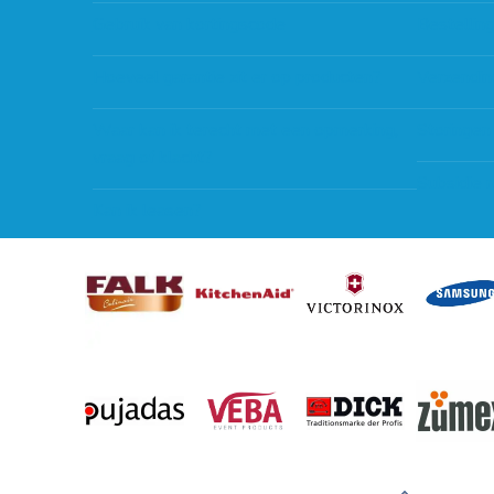
Gebruik van kortingscode
Bestellin
Hoeveel garantie zit er op producten?
Verzendin
Waar kan ik terecht met een opmerking,
Storingen
vraag of klacht?
Subsidie 
Kan ik leasen?