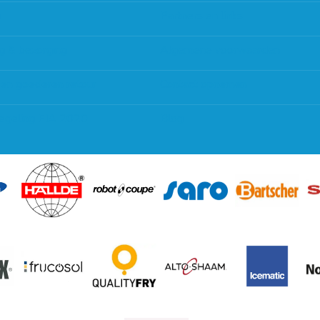
g
Partners en links
g & bezorging
Algemene voorwaarden
 en goederen retour
Contact opnemen
regeling EIA 2020
Blog