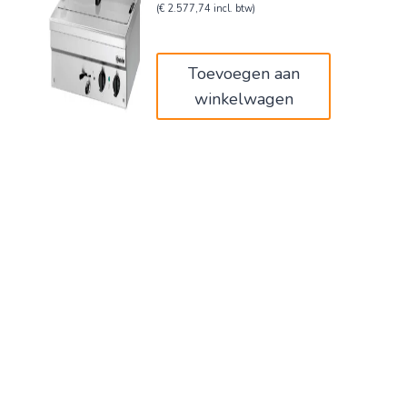
prijs
prijs
(
€
2.577,74
incl. btw)
was:
is:
€2.598,00.
€2.130,36.
Toevoegen aan
winkelwagen