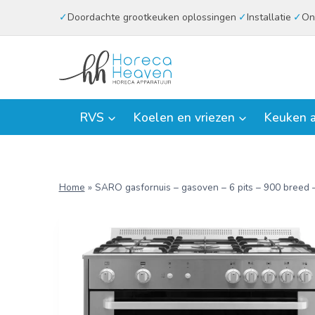
Doorgaan
Doordachte grootkeuken oplossingen
Installatie
On
naar
inhoud
RVS
Koelen en vriezen
Keuken a
Home
»
SARO gasfornuis – gasoven – 6 pits – 900 breed