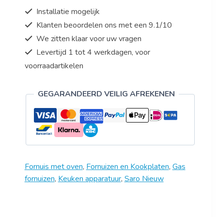
6
Installatie mogelijk
pits
Klanten beoordelen ons met een 9.1/10
-
We zitten klaar voor uw vragen
900
breed
Levertijd 1 tot 4 werkdagen, voor
-
voorraadartikelen
model
TS95C71X
GEGARANDEERD VEILIG AFREKENEN
-
alleen
voor
Nederland
aantal
Fornuis met oven
,
Fornuizen en Kookplaten
,
Gas
fornuizen
,
Keuken apparatuur
,
Saro Nieuw