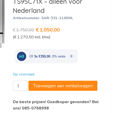
TS95C71X – alleen voor
Nederland
Artikelnummer:
SAR-331-1165NL
Oorspronkelijke
Huidige
€
1.050,00
€
1.750,00
(
€
1.270,50
incl. btw)
prijs
prijs
was:
is:
€1.750,00.
€1.050,00.
Of
3x €350,00
, 0% rente
Op voorraad
SARO
Toevoegen aan winkelwagen
gasfornuis
-
De beste prijzen! Goedkoper gevonden? Bel
gasoven
ons! 085-0768998
-