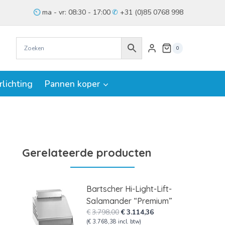
ma - vr: 08:30 - 17:00
+31 (0)85 0768 998
0
rlichting
Pannen koper
Gerelateerde producten
Bartscher Hi-Light-Lift-
Salamander “Premium”
Oorspronkelijke
Huidige
€
3.798,00
€
3.114,36
prijs
prijs
(
€
3.768,38
incl. btw)