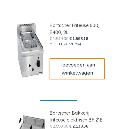
Bartscher Friteuse 600,
B400, 8L
Oorspronkelijke
Huidige
€
1.949,00
€
1.598,18
prijs
prijs
(
€
1.933,80
incl. btw)
was:
is:
€1.949,00.
€1.598,18.
Toevoegen aan
winkelwagen
Bartscher Bakkerij
friteuse elektrisch BF 21E
Oorspronkelijke
Huidige
€
2.598,00
€
2.130,36