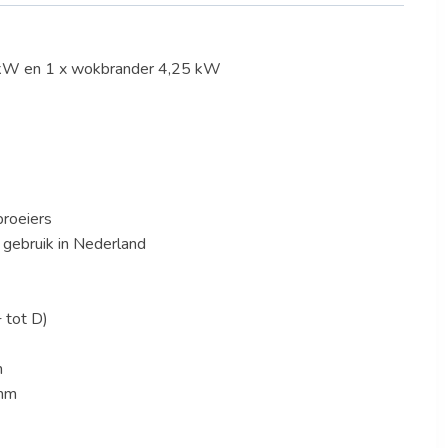
3 kW en 1 x wokbrander 4,25 kW
proeiers
 gebruik in Nederland
 tot D)
m
 mm