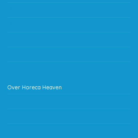
Betaalmethodes
Bestelling
Verzending & bezorging
Storingen en goederen retour
Subsidie regeling EIA 2020
Over Horeca Heaven
Werken bij Horeca Heaven
Partners en links
Algemene voorwaarden