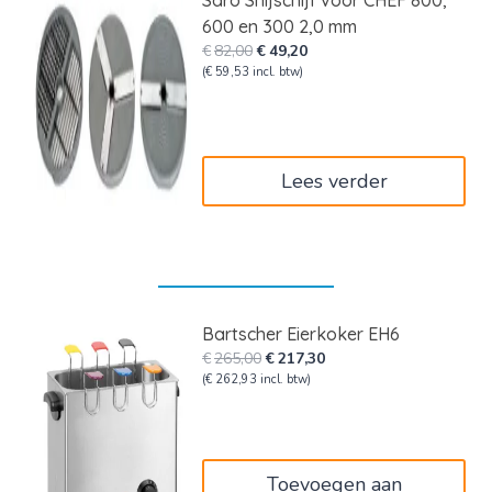
Saro Snijschijf voor CHEF 800,
600 en 300 2,0 mm
Oorspronkelijke
Huidige
€
82,00
€
49,20
prijs
prijs
(
€
59,53
incl. btw)
was:
is:
€82,00.
€49,20.
Lees verder
Bartscher Eierkoker EH6
Oorspronkelijke
Huidige
€
265,00
€
217,30
prijs
prijs
(
€
262,93
incl. btw)
was:
is:
€265,00.
€217,30.
Toevoegen aan