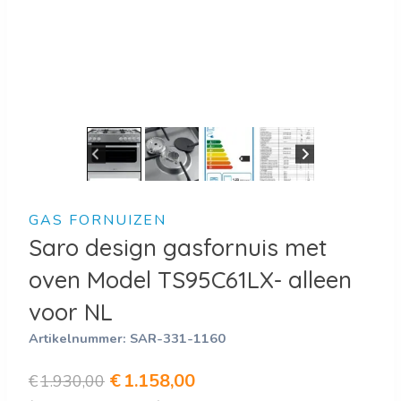
GAS FORNUIZEN
Saro design gasfornuis met
oven Model TS95C61LX- alleen
voor NL
Artikelnummer:
SAR-331-1160
Oorspronkelijke
Huidige
€
1.158,00
€
1.930,00