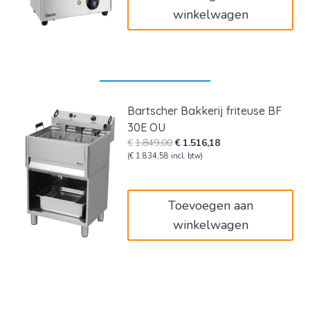
winkelwagen
Bartscher Bakkerij friteuse BF
30E OU
Oorspronkelijke
Huidige
€
1.849,00
€
1.516,18
prijs
prijs
(
€
1.834,58
incl. btw)
was:
is:
€1.849,00.
€1.516,18.
Toevoegen aan
winkelwagen