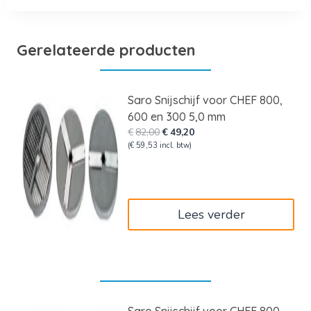
Gerelateerde producten
Saro Snijschijf voor CHEF 800,
600 en 300 5,0 mm
Oorspronkelijke
Huidige
€
82,00
€
49,20
prijs
prijs
(
€
59,53
incl. btw)
was:
is:
€82,00.
€49,20.
Lees verder