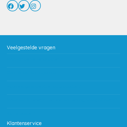
Facebook
Twitter
Instagram
Veelgestelde vragen
Wat zijn de verzendkosten?
Gebruik van kortingscode
Hoeveel garantie zit er op producten?
Waar kan ik terecht met een opmerking, vraag of klacht?
Kan ik leasen?
Klantenservice