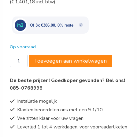
(
€
1.401,18
incl. btw)
prijs
prijs
was:
is:
€1.930,00.
€1.158,00.
Of
3x €386,00
, 0% rente
Op voorraad
Saro
Toevoegen aan winkelwagen
design
gasfornuis
De beste prijzen! Goedkoper gevonden? Bel ons!
met
085-0768998
oven
Model
Installatie mogelijk
TS95C61LX-
Klanten beoordelen ons met een 9.1/10
alleen
We zitten klaar voor uw vragen
voor
NL
Levertijd 1 tot 4 werkdagen, voor voorraadartikelen
aantal