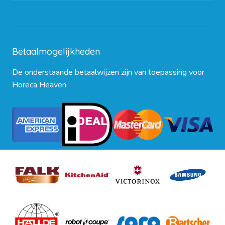
Contact opnemen
Blog
Betaalmogelijkheden
De onderstaande betaalwijzen zijn van toepassing voor
Horeca Heaven