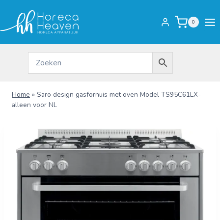
Doorgaan
naar
0
inhoud
Home
»
Saro design gasfornuis met oven Model TS95C61LX-
alleen voor NL