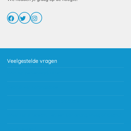
Facebook
Twitter
Instagram
Veelgestelde vragen
Wat zijn de verzendkosten?
Gebruik van kortingscode
Hoeveel garantie zit er op producten?
Waar kan ik terecht met een opmerking, vraag of klacht?
Kan ik leasen?