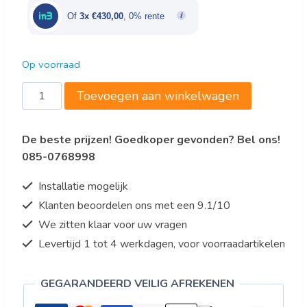
€2.150,00.
€1.290,00.
Of
3x €430,00
, 0% rente
Op voorraad
Saro
Toevoegen aan winkelwagen
Gekoelde
werkbank
De beste prijzen! Goedkoper gevonden? Bel ons!
UGN
085-0768998
4100
TN
Installatie mogelijk
aantal
Klanten beoordelen ons met een 9.1/10
We zitten klaar voor uw vragen
Levertijd 1 tot 4 werkdagen, voor voorraadartikelen
GEGARANDEERD VEILIG AFREKENEN