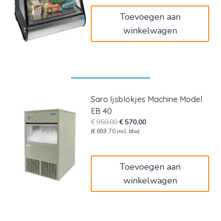
Toevoegen aan
winkelwagen
Saro Ijsblokjes Machine Model
EB 40
Oorspronkelijke
Huidige
€
950,00
€
570,00
prijs
prijs
(
€
689,70
incl. btw)
was:
is:
€950,00.
€570,00.
Toevoegen aan
winkelwagen