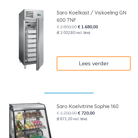
Saro Koelkast / Viskoeling GN
600 TNF
Oorspronkelijke
Huidige
€
2.800,00
€
1.680,00
prijs
prijs
(
€
2.032,80
incl. btw)
was:
is:
€2.800,00.
€1.680,00.
Lees verder
Saro Koelvitrine Sophie 160
Oorspronkelijke
Huidige
€
1.200,00
€
720,00
prijs
prijs
(
€
871,20
incl. btw)
was:
is:
€1.200,00.
€720,00.