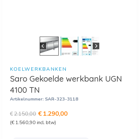
KOELWERKBANKEN
Saro Gekoelde werkbank UGN
4100 TN
Artikelnummer:
SAR-323-3118
Oorspronkelijke
Huidige
€
1.290,00
€
2.150,00
(
€
1.560,90
incl. btw)
prijs
prijs
was:
is: