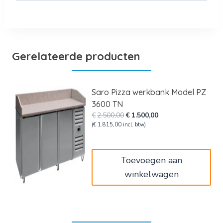
Gerelateerde producten
Saro Pizza werkbank Model PZ
3600 TN
Oorspronkelijke
Huidige
€
2.500,00
€
1.500,00
prijs
prijs
(
€
1.815,00
incl. btw)
was:
is:
€2.500,00.
€1.500,00.
Toevoegen aan
winkelwagen