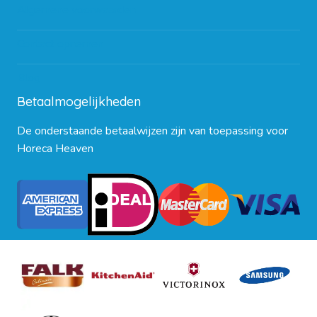
Algemene voorwaarden
Contact opnemen
Blog
Betaalmogelijkheden
De onderstaande betaalwijzen zijn van toepassing voor
Horeca Heaven