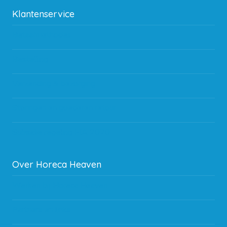
Klantenservice
Betaalmethodes
Bestelling
Verzending & bezorging
Storingen en goederen retour
Subsidie regeling EIA 2020
Over Horeca Heaven
Werken bij Horeca Heaven
Partners en links