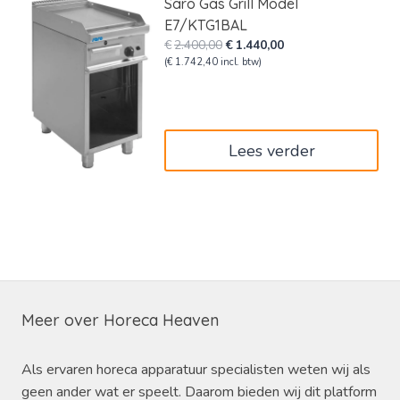
Saro Gas Grill Model
E7/KTG1BAL
Oorspronkelijke
Huidige
€
2.400,00
€
1.440,00
prijs
prijs
(
€
1.742,40
incl. btw)
was:
is:
€2.400,00.
€1.440,00.
Lees verder
Meer over Horeca Heaven
Als ervaren horeca apparatuur specialisten weten wij als
geen ander wat er speelt. Daarom bieden wij dit platform