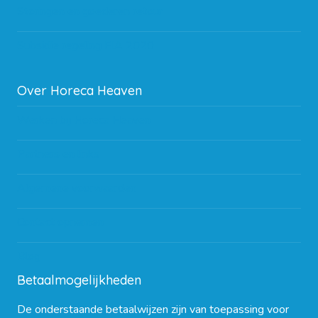
Storingen en goederen retour
Subsidie regeling EIA 2020
Over Horeca Heaven
Werken bij Horeca Heaven
Partners en links
Algemene voorwaarden
Contact opnemen
Blog
Betaalmogelijkheden
De onderstaande betaalwijzen zijn van toepassing voor