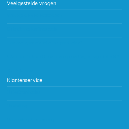
Veelgestelde vragen
Wat zijn de verzendkosten?
Gebruik van kortingscode
Hoeveel garantie zit er op producten?
Waar kan ik terecht met een opmerking, vraag of klacht?
Kan ik leasen?
Klantenservice
Betaalmethodes
Bestelling
Verzending & bezorging