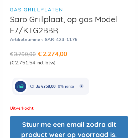
GAS GRILLPLATEN
Saro Grillplaat, op gas Model
E7/KTG2BBR
Artikelnummer:
SAR-423-1175
Oorspronkelijke
Huidige
€
2.274,00
€
3.790,00
(
€
2.751,54
incl. btw)
prijs
prijs
was:
is:
€3.790,00.
€2.274,00.
Of
3x €758,00
, 0% rente
Uitverkocht
Stuur me een email zodra dit
product weer op voorraad is.