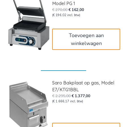
Model PG 1
Oorspronkelijke
Huidige
€
270,00
€
162,00
prijs
prijs
(
€
196,02
incl. btw)
was:
is:
€270,00.
€162,00.
Toevoegen aan
winkelwagen
Saro Bakplaat op gas, Model
E7/KTG1BBL
Oorspronkelijke
Huidige
€
2.295,00
€
1.377,00
prijs
prijs
(
€
1.666,17
incl. btw)
was:
is:
€2.295,00.
€1.377,00.