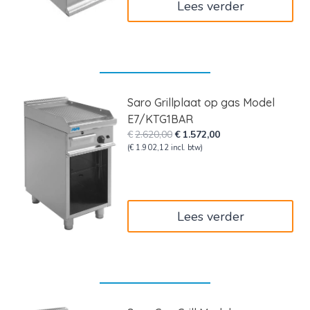
Lees verder
Saro Grillplaat op gas Model
E7/KTG1BAR
Oorspronkelijke
Huidige
€
2.620,00
€
1.572,00
prijs
prijs
(
€
1.902,12
incl. btw)
was:
is:
€2.620,00.
€1.572,00.
Lees verder