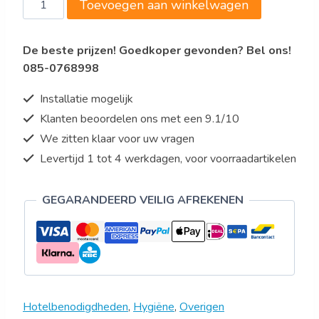
Toevoegen aan winkelwagen
Handen
droger
De beste prijzen! Goedkoper gevonden? Bel ons!
Model
085-0768998
SARMA
aantal
Installatie mogelijk
Klanten beoordelen ons met een 9.1/10
We zitten klaar voor uw vragen
Levertijd 1 tot 4 werkdagen, voor voorraadartikelen
GEGARANDEERD VEILIG AFREKENEN
Hotelbenodigdheden
,
Hygiëne
,
Overigen