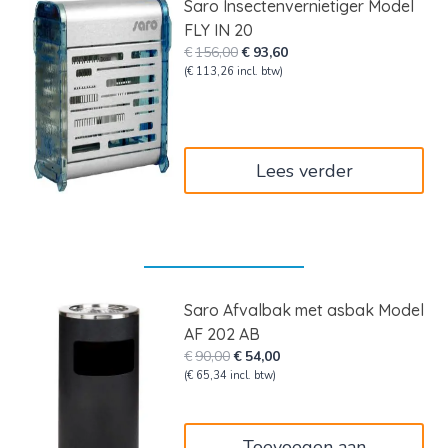
Saro Insectenvernietiger Model
FLY IN 20
Oorspronkelijke
Huidige
€
156,00
€
93,60
prijs
prijs
(
€
113,26
incl. btw)
was:
is:
€156,00.
€93,60.
Lees verder
Saro Afvalbak met asbak Model
AF 202 AB
Oorspronkelijke
Huidige
€
90,00
€
54,00
prijs
prijs
(
€
65,34
incl. btw)
was:
is:
€90,00.
€54,00.
Toevoegen aan