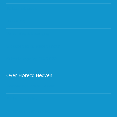
Betaalmethodes
Bestelling
Verzending & bezorging
Storingen en goederen retour
Subsidie regeling EIA 2020
Over Horeca Heaven
Werken bij Horeca Heaven
Partners en links
Algemene voorwaarden