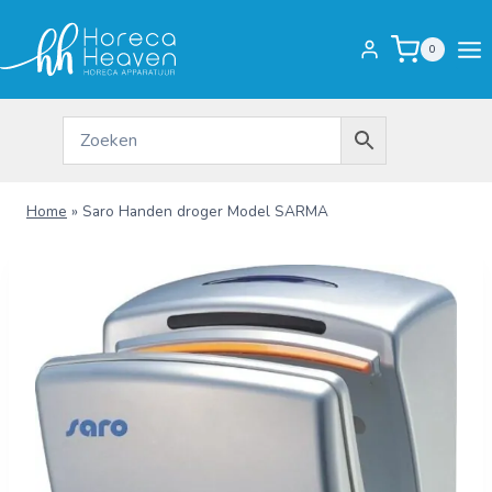
Doorgaan
naar
0
inhoud
Home
»
Saro Handen droger Model SARMA