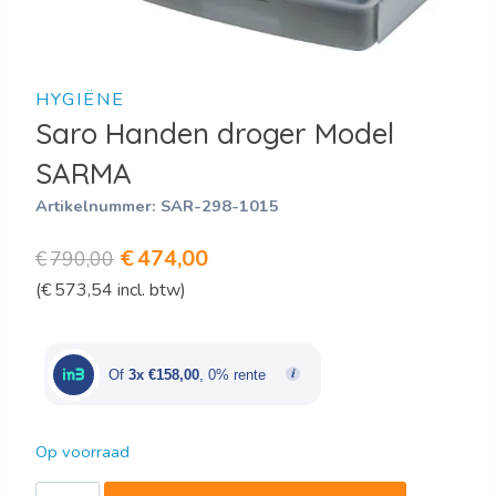
HYGIËNE
Saro Handen droger Model
SARMA
Artikelnummer:
SAR-298-1015
Oorspronkelijke
Huidige
€
474,00
€
790,00
(
€
573,54
incl. btw)
prijs
prijs
was:
is:
€790,00.
€474,00.
Of
3x €158,00
, 0% rente
Op voorraad
Saro