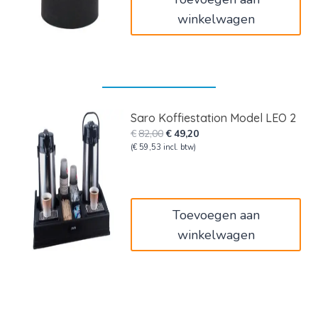
winkelwagen
Saro Koffiestation Model LEO 2
Oorspronkelijke
Huidige
€
82,00
€
49,20
prijs
prijs
(
€
59,53
incl. btw)
was:
is:
€82,00.
€49,20.
Toevoegen aan
winkelwagen