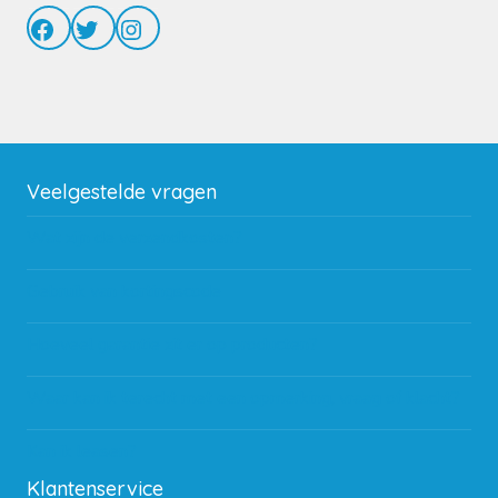
Facebook
Twitter
Instagram
Veelgestelde vragen
Wat zijn de verzendkosten?
Gebruik van kortingscode
Hoeveel garantie zit er op producten?
Waar kan ik terecht met een opmerking, vraag of klacht?
Kan ik leasen?
Klantenservice