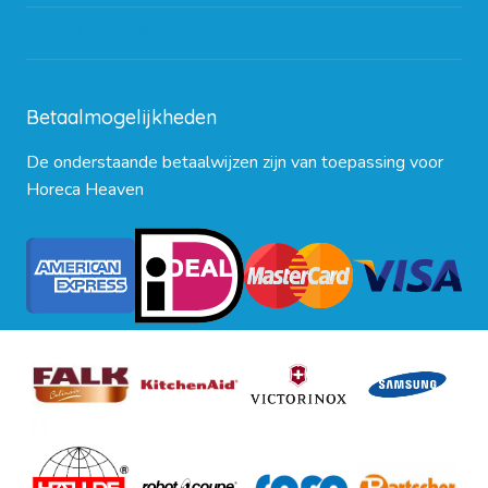
Contact opnemen
Blog
Betaalmogelijkheden
De onderstaande betaalwijzen zijn van toepassing voor
Horeca Heaven