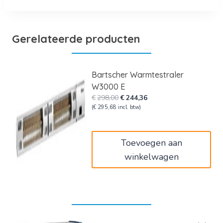
Gerelateerde producten
Bartscher Warmtestraler
W3000 E
Oorspronkelijke
Huidige
€
298,00
€
244,36
prijs
prijs
(
€
295,68
incl. btw)
was:
is:
€298,00.
€244,36.
Toevoegen aan
winkelwagen